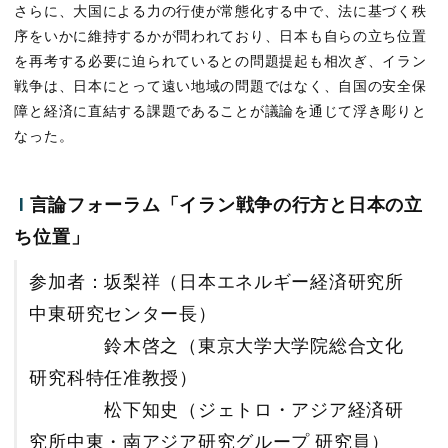
さらに、大国による力の行使が常態化する中で、法に基づく秩
序をいかに維持するかが問われており、日本も自らの立ち位置
を再考する必要に迫られているとの問題提起も相次ぎ、イラン
戦争は、日本にとって遠い地域の問題ではなく、自国の安全保
障と経済に直結する課題であることが議論を通じて浮き彫りと
なった。
I
言論フォーラム「
イラン戦争の行方と日本の立
ち位置
」
参加者：
坂梨祥（日本エネルギー経済研究所
中東研究センター長）
鈴木啓之（東京大学大学院総合文化
研究科特任准教授）
松下知史（ジェトロ・アジア経済研
究所中東・南アジア研究グループ 研究員）