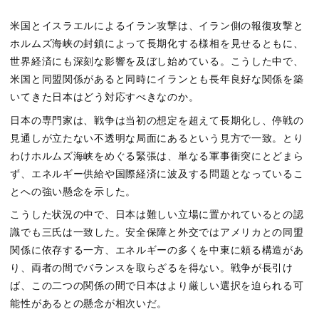
米国とイスラエルによるイラン攻撃は、イラン側の報復攻撃と
ホルムズ海峡の封鎖によって長期化する様相を見せるともに、
世界経済にも深刻な影響を及ぼし始めている。こうした中で、
米国と同盟関係があると同時にイランとも長年良好な関係を築
いてきた日本はどう対応すべきなのか。
日本の専門家は、戦争は当初の想定を超えて長期化し、停戦の
見通しが立たない不透明な局面にあるという見方で一致。とり
わけホルムズ海峡をめぐる緊張は、単なる軍事衝突にとどまら
ず、エネルギー供給や国際経済に波及する問題となっているこ
とへの強い懸念を示した。
こうした状況の中で、日本は難しい立場に置かれているとの認
識でも三氏は一致した。安全保障と外交ではアメリカとの同盟
関係に依存する一方、エネルギーの多くを中東に頼る構造があ
り、両者の間でバランスを取らざるを得ない。戦争が長引け
ば、この二つの関係の間で日本はより厳しい選択を迫られる可
能性があるとの懸念が相次いだ。