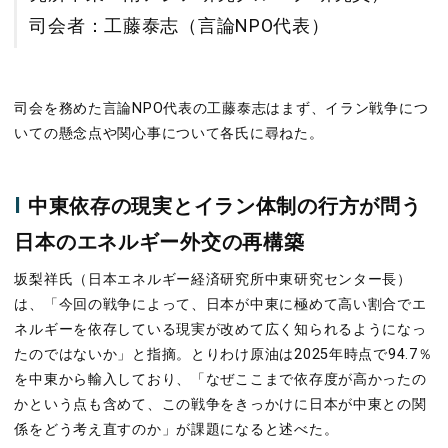
司会者：工藤泰志（言論NPO代表）
司会を務めた言論
NPO
代表の工藤泰志はまず、イラン戦争につ
いての懸念点や関心事について各氏に尋ねた。
I
中東依存の現実とイラン体制の行方が問う
日本のエネルギー外交の再構築
坂梨祥氏（日本エネルギー経済研究所中東研究センター長）
は、「今回の戦争によって、日本が中東に極めて高い割合でエ
ネルギーを依存している現実が改めて広く知られるようになっ
たのではないか」と指摘。とりわけ原油は
2025
年時点で
94.7
％
を中東から輸入しており、「なぜここまで依存度が高かったの
かという点も含めて、この戦争をきっかけに日本が中東との関
係をどう考え直すのか」が課題になると述べた。