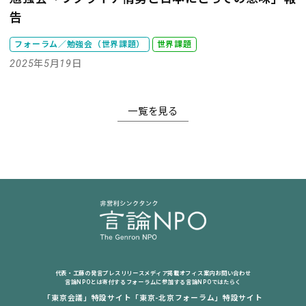
告
フォーラム／勉強会（世界課題）
世界課題
2025年5月19日
一覧を見る
代表・工藤の発言
プレスリリース
メディア掲載
オフィス案内
お問い合わせ
言論NPOとは
寄付する
フォーラムに参加する
言論NPOではたらく
「東京会議」特設サイト
「東京-北京フォーラム」特設サイト