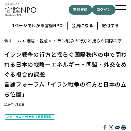
無料登録
ログイン
1ページでわかる言論NPO
会員になる
寄付する
ホーム
議論・視点
イラン戦争の行方と揺らぐ国際秩序の
中で問われる日本の戦略―エネルギ
イラン戦争の行方と揺らぐ国際秩序の中で問わ
ー・同盟・外交をめぐる複合的課題
記事検索する
言論フォーラム「イラン戦争の行方と
れる日本の戦略―エネルギー・同盟・外交をめ
日本の立ち位置」
ぐる複合的課題
検索
言論フォーラム「イラン戦争の行方と日本の立
ち位置」
2026年4月22日
フォーラム／勉強会（世界課題）