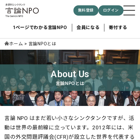
無料登録
ログイン
1ページでわかる言論NPO
会員になる
寄付する
ホーム
言論NPOとは
記事検索する
About Us
検索
言論NPOとは
言論 NPO はまだ若い小さなシンクタンクですが、活
動は世界の最前線に立っています。2012年には、米
国の外交問
題評議会(CFR)が設立した世界を代表する