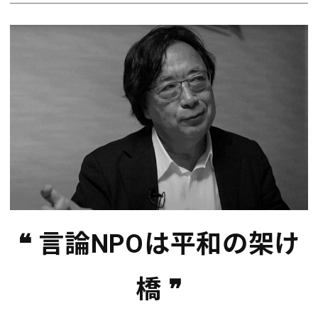
❝ 言論NPOは平和の架け
橋 ❞