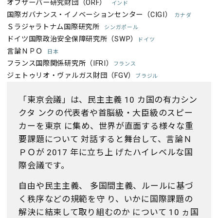
オブザーバー研究財団（ORF）
インド
国際ガバナンス・イノベーションセンター（CIGI）
カナダ
Ｓラジャラトナム国際研究所
シンガポール
ドイツ国際政治安全保障研究所（SWP）
ドイツ
言論ＮＰＯ
日本
フランス国際関係研究所（IFRI）
フランス
ジェトゥリオ・ヴァルガス財団（FGV）
ブラジル
「東京会議」は、民主主義 10 カ国の有力シン
クタ ンクの代表者や首脳級・大臣級のスピー
カーを東京 に集め、世界が直面する様々な重
要課題について 対話すると舞台して、言論Ｎ
ＰＯが 2017 年に立ち上 げたハイレベルな国
際会議です。
自由や民主主義、 多国間主義、ルールに基づ
く秩序などの規範を守 り、いかに国際課題の
解決に結束して取り組むのか について 10 ヵ国