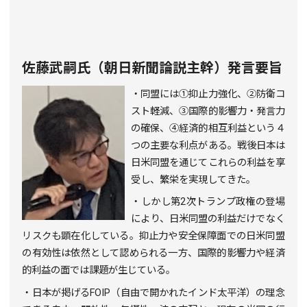
佐藤武嗣氏（朝日新聞論説主幹
）
発言要旨
・同盟には①抑止力強化、②防衛コ
スト軽減、③国際的影響力・発言力
の確保、④経済的相互利益という４
つの主要な利点がある。戦後日本は
日米同盟を通じてこれらの利益を享
受し、繁栄を実現してきた。
・しかし第
2
次トランプ政権の登場
により、日米同盟の利益だけでなく
リスクも顕在化している。抑止力や安全保障面での日米同盟
の有効性は依然として認められる一方、国際的影響力や経済
的利益の面では課題が生じている。
・日本が掲げる
FOIP
（自由で開かれたインド太平洋）の理念