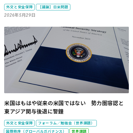
外交と安全保障
【議論】日米問題
2026年5月29日
米国はもはや従来の米国ではない 勢力圏容認と
東アジア関与後退に警鐘
外交と安全保障
フォーラム／勉強会（世界課題）
国際秩序（グローバルガバナンス）
世界課題