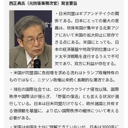
西正典氏（元防衛事務次官）発言要旨
・日米同盟はギブアンドテイクの関
係である。日本にとっての最大の意
義は、核保有国が集中する北東アジ
アにおいて米国の拡大抑止に依存で
きる点にある。米国にとっても、日
本の経済基盤や地政学的位置はイン
ド太平洋戦略を遂行するうえで不可
欠であり、双方に利益が存在する。
・米国が同盟国に負担増を求める流れはトランプ政権特有の
ものではなく、ニクソン政権以来続く長期的な潮流である。
・現在の国際社会では、ロシアのウクライナ侵攻以降、国際
秩序や国際法が揺らぎ、「野蛮の復活」とも言える状況が進
行している。日本は日米同盟だけでなく、欧州諸国と共有す
る価値観を基盤に、より広い国際秩序の維持について考える
必要がある。
・米国は中国を十分に理解できていないが、日本は
3000
年に