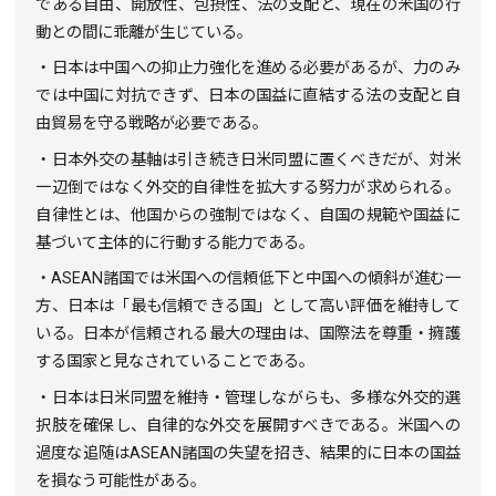
である自由、開放性、包摂性、法の支配と、現在の米国の行
動との間に乖離が生じている。
・日本は中国への抑止力強化を進める必要があるが、力のみ
では中国に対抗できず、日本の国益に直結する法の支配と自
由貿易を守る戦略が必要である。
・日本外交の基軸は引き続き日米同盟に置くべきだが、対米
一辺倒ではなく外交的自律性を拡大する努力が求められる。
自律性とは、他国からの強制ではなく、自国の規範や国益に
基づいて主体的に行動する能力である。
・
ASEAN
諸国では米国への信頼低下と中国への傾斜が進む一
方、日本は「最も信頼できる国」として高い評価を維持して
いる。日本が信頼される最大の理由は、国際法を尊重・擁護
する国家と見なされていることである。
・日本は日米同盟を維持・管理しながらも、多様な外交的選
択肢を確保し、自律的な外交を展開すべきである。米国への
過度な追随は
ASEAN
諸国の失望を招き、結果的に日本の国益
を損なう可能性がある。