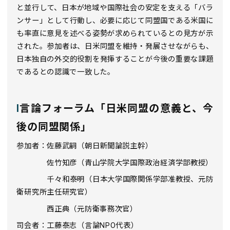
と並行して、日本が地域や国際社会の安定を支える「バラ
ンサー」として行動し、必要に応じて同盟国である米国に
も率直に意見を述べる姿勢が求められているとの見方が示
された。参加者は、日米同盟を維持・発展させながらも、
日本独自の外交的役割を発揮することが今後の重要な課題
であるとの認識で一致した。
I
言論フォーラム「日米同盟の意義と、今
後の同盟関係」
参加者：佐藤武嗣（朝日新聞論説主幹）
佐竹知彦（青山学院大学国際政治経済学部教授）
千々和泰明（日本大学国際関係学部准教授、元防
衛研究所主任研究官）
西正典（元防衛事務次官）
司会者：工藤泰志（言論
NPO
代表）