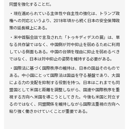
同盟を強化することだ。
・現在進められている主体性や自主性の強化は、トランプ政
権への対応というより、
2018
年頃から続く日本の安全保障政
策の延長線上にある。
・米中首脳会談で言及された「トゥキディデスの罠」は、単
なる共存論ではなく、中国側が対中抑止を弱めるために利用
している側面もある。中国の台頭を理由に抑止を弱めるべき
ではなく、日本は対中抑止の姿勢を維持する必要がある。
・国際法に基づく国際秩序の維持は、日本の国益そのもので
ある。中小国にとって国際法は国益を守る基盤であり、大国
による力の支配を抑制する役割を持つ。日本はこれまでも同
盟国として米国と距離を調整しながら、国連や国際秩序を重
視する方向へ米国を導こうとしてきた。今後も米国と対立す
るのではなく、同盟関係を維持しながら国際法重視の方向へ
粘り強く働きかけていくことが重要である。