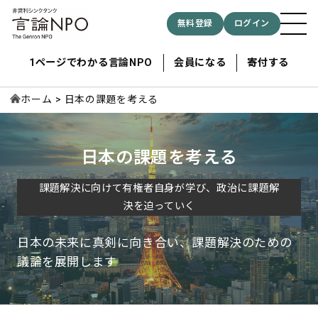
無料登録
ログイン
1ページでわかる言論NPO
会員になる
寄付する
ホーム
日本の課題を考える
記事検索する
日本の課題を考える
検索
課題解決に向けて有権者自身が学び、政治に課題解
決を迫っていく
日本の未来に真剣に向き合い、課題解決のための
議論を展開します