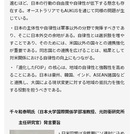
進むほど、日本の行動の自由度や自律性が低下する懸念も存
在する。オーストラリアでも
AUKUS
を通じて同様の問題が生
じている。
・日本の主体性や自律性は軍事以外の分野で発揮すべきであ
り、そこに日本外交の余地がある。自律性とは選択肢を増や
すことであり、そのためには、米国以外の国々との連携強化
が重要である。同志国との連携を広げることは、結果として
対米関係における自律性の向上にもつながる。
・「進化した
FOIP
」の核心は、地域の自律性と強靱性を高め
ることにある。日本は豪州、韓国、インド、
ASEAN
諸国など
と連携し、大国による現状変更に対する地域の抵抗力を強化
する役割を担うべきである。
千々和泰明氏（日本大学国際関係学部准教授、元防衛研究所
主任研究官）発言要旨
・日米同盟は冷戦期にソ連封じ込め