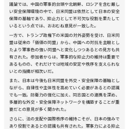
議論では、中国の軍事的台頭や北朝鮮、ロシアを含む厳し
い安全保障環境の中で、日米同盟は依然として日本の安全
保障の基軸であり、抑止力として不可欠な役割を果たして
いるという点では、おおむね意見が一致した。
一方で、トランプ政権下の米国の対外姿勢を受け、日米同
盟は従来の「価値の同盟」から、中国への対抗を主眼とし
たより軍事色の強い同盟へと変化しつつあるとの見方も共
有された。参加者からは、軍事的な抑止力の維持は重要で
あるものの、それだけでは地域の安定や秩序を支えられな
いとの指摘が相次いだ。
また、日本は今後も日米同盟を外交・安全保障の基軸とし
ながら、自律性や主体性を高めていく必要があるとの認識
でも一致。防衛力の強化に加え、同志国との連携を深め、
多層的な外交・安全保障ネットワークを構築することが重
要だとの意見が多く聞かれた。
さらに、法の支配や国際秩序の維持こそが、日本の強みで
あり役割であるとの認識も共有された。軍事力による抑止