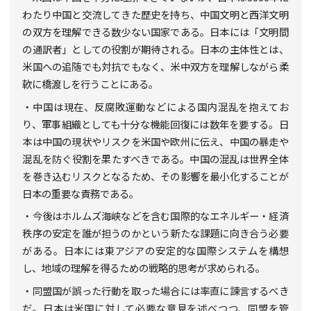
わたり中国と交流してきた歴史を持ち、中国文明と西洋文明
の双方を理解できる数少ない国家である。日本には「文明間
の通訳者」としての役割が期待される。日本の主体性とは、
米国への追随でも対抗でもなく、米中双方を理解しながら柔
軟に橋渡しを行うことにある。
・中国は現在、反腐敗運動などによる国内混乱を抱えてお
り、軍事組織としても十分な機能回復には数年を要する。日
本は中国の現状やリスクを米国や欧州に伝え、中国の暴走や
混乱を防ぐ役割を果たすべきである。中国の混乱は世界全体
を巻き込むリスクとなるため、その影響を最小化することが
日本の重要な責務である。
・今後はホルムズ海峡などを含む国際的なエネルギー・経済
秩序の安定を誰が担うのかという新たな課題に向き合う必要
がある。日本には東アジアの安定的な国際システムを構想
し、地域の理解を得るための戦略的思考が求められる。
・同盟国が誤った行動を取った場合には率直に諫言するべき
だ。日本は米国に対して必要な意見を述べつつ、同盟を管