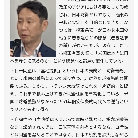
政策のアジアにおける要として形成
され、日本防衛だけでなく「極東の
平和と安定」を目的としてきた。か
つては「極東条項」が日本を米国の
戦争に巻き込むとの懸念（巻き込ま
れ論）が強かったが、現在は、むし
ろ極東有事の際に「米国は本当に日
本を守りに来るのか」という懸念へと論点が変化している。
・日米同盟は「基地提供」という日本の義務と「防衛義務」
という米国の義務によって成り立つ、非対称だが双務的な関
係である。しかし、トランプ大統領はこれを「片務的」と捉
え、これまで積み上げてきた同盟理解を単純化している。米
国に防衛義務がなかった
1951
年旧安保条約時代への逆行とい
うリスクもあり得る。
・自律性や自主防衛は人によって意味が異なり、概念が曖昧
なまま議論されてきた。日米同盟を前提とするなら、自律性
とは同盟を弱めることではなく、日本の役割を拡大しながら