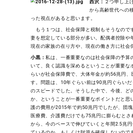
西沢：
２つ申し上
から高齢世代への
った視点があると思います。
もう１つは、社会保障と税制もそうなのです
妻を想定している部分が多い。配偶者控除や
現在の家族の在り方や、現在の働き方に社会
小黒：
私は、一番重要なのは社会保障の予算
いて、良く認識を深めるということが重要なポ
らいが社会保障費で、大体年金が約56兆円、
す。問題は、10年ぐらい前は90兆円ぐらいだ
のスピードでした。そうした中で、今後、ど
か、ということが一番重要なポイントだと思
護の費用が2015年で約50兆円でしたが、団
医療費、介護費だけでも75兆円に膨らむとさ
から、今のペースで伸びていくと年間2.5兆
ているのか。もしくは財源を確保しないので