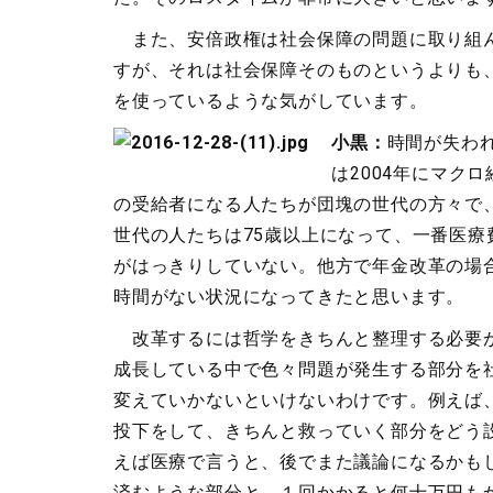
また、安倍政権は社会保障の問題に取り組ん
すが、それは社会保障そのものというよりも
を使っているような気がしています。
小黒：
時間が失わ
は2004年にマク
の受給者になる人たちが団塊の世代の方々で、
世代の人たちは75歳以上になって、一番医療
がはっきりしていない。他方で年金改革の場合
時間がない状況になってきたと思います。
改革するには哲学をきちんと整理する必要が
成長している中で色々問題が発生する部分を
変えていかないといけないわけです。例えば
投下をして、きちんと救っていく部分をどう
えば医療で言うと、後でまた議論になるかも
済むような部分と、１回かかると何十万円も