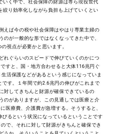
でいく中で、社会保障の財源は専ら現役世代
を絞り効率化しながら負担も上げていくとい
例えば今の税や社会保障はやはり専業主婦の
うのが一般的な形ではなくなってきた中で、
つの視点が必要かと思います。
どれぐらいのスピードで伸びていくのかにつ
ですと、国・地方合わせると大体116兆円ぐ
々、生活保護などがあるという感じになっていま
とです。１年間で約2.6兆円の伸びがこれまで
に対してきちんと財源が確保できているの
うのがありますが、この見通しでは医療と介
いく時に医療費、介護費が急増する。そうすると、
円伸びるという状況になっているということです
なので、それに対して財源がきちんと確保でき
どうか。そういうことを見ていくということ