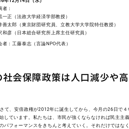
016年12月14日（水）
演者：
黒一正（法政大学経済学部教授）
井善太郎（東京財団研究員、立教大学大学院特任教授）
沢和彦（日本総合研究所上席主任研究員）
会者：工藤泰志（言論NPO代表）
の社会保障政策は人口減少や
さて、安倍政権が2012年に誕生してから、今月の26日で
始しています。私たちは、市民が強くならなければ民主主
のパフォーマンスをきちんと考えていく。それだけではな