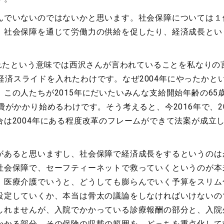
でいないのではないかと思います。社会保障については１
、社会保障を通じて労働力の供給を促したり、経済成長とい
れたという意味では西沢さんが言われていることを私なりの
ロ経済スライドを入れたわけです。なぜ2004年にやったか
この人たちが2015年にだいたいみんな支給開始年齢の65歳
費がかかり始めるわけです。そう考えると、今2016年で、2
は2004年にある程度改革のフレームができて法案が成立
あると思いますし、社会保障で経済成長をするというのは
社会保障で、セーフティーネットで救っていくというのが本
、医療介護でいうと、どうしても膨らんでいく予算をスリム
設定していくか、本当は骨太の議論をしなければいけないの
しれませんが、入院でかかっている診療報酬の部分と、入院
かかる部分。その保険の収載の範囲を、どっちを重点化して