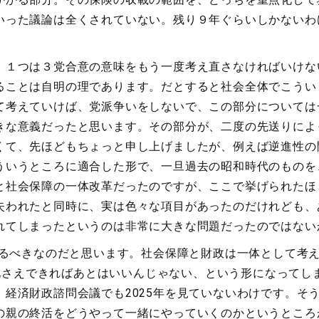
いった議論は全くされていない。残り９年ぐらいしかないわ
。１つは３党合意の意味をもう一度考え直さなければいけな
ることは自明の理であります。だとすると社会全体でこうい
て考えていけば、党派争いをしないで、この部分については
きな意義だったと思います。その部分が、二度の先送りによ
くて、先ほどもちょっと申し上げましたが、例えば逆進性の
ういうところに適合した形で、一旦過去の昭和時代のものを
と社会保障の一体改革だったのですが、ここで挙げられたほ
失われたと同時に、実は色々な項目があったのだけれども、
れてしまったというのは非常に大きな問題だったのではない
するべきなのだと思います。社会保障と財政は一体として考
黒字化さえできればあとはいいんじゃない、という形になって
経済財政諮問会議でも2025年を見ていないわけです。そうい
の親の終活をどうやって一緒にやっていくのかというところ