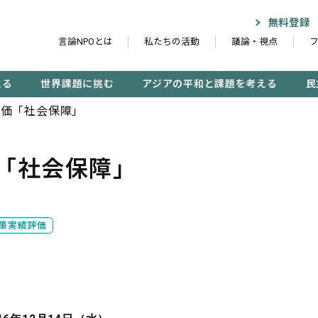
無料登録
言論NPOとは
私たちの活動
議論・視点
える
世界課題に挑む
アジアの平和と課題を考える
民
評価「社会保障」
「社会保障」
記事検索する
検
策実績評価