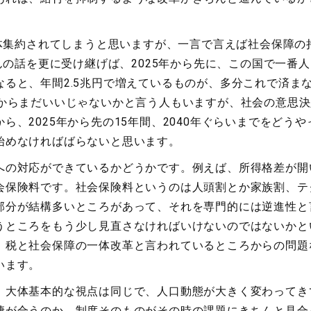
体集約されてしまうと思いますが、一言で言えば社会保障の
の話を更に受け継げば、2025年から先に、この国で一番
ると、年間2.5兆円で増えているものが、多分これで済ま
だからまだいいじゃないかと言う人もいますが、社会の意思
ら、2025年から先の15年間、2040年ぐらいまでをどう
始めなければばらないと思います。
への対応ができているかどうかです。例えば、所得格差が開
会保険料です。社会保険料というのは人頭割とか家族割、テ
部分が結構多いところがあって、それを専門的には逆進性と
うところをもう少し見直さなければいけないのではないかと
、税と社会保障の一体改革と言われているところからの問題
います。
、大体基本的な視点は同じで、人口動態が大きく変わってき
褄が合うのか、制度そのものがその時の課題にきちんと見合