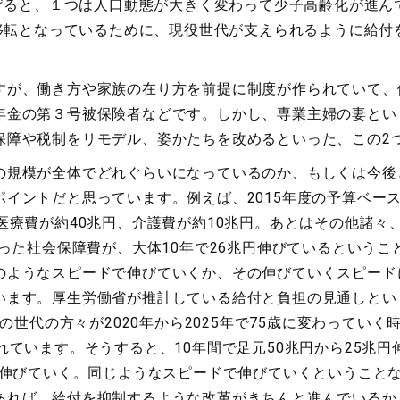
げると、１つは人口動態が大きく変わって少子高齢化が進ん
移転となっているために、現役世代が支えられるように給付
が、働き方や家族の在り方を前提に制度が作られていて、
年金の第３号被保険者などです。しかし、専業主婦の妻とい
保障や税制をリモデル、姿かたちを改めるといった、この2
の規模が全体でどれぐらいになっているのか、もしくは今後
イントだと思っています。例えば、2015年度の予算ベース
医療費が約40兆円、介護費が約10兆円。あとはその他諸
った社会保障費が、大体10年で26兆円伸びているというこ
のようなスピードで伸びていくか、その伸びていくスピード
います。厚生労働省が推計している給付と負担の見通しとい
塊の世代の方々が2020年から2025年で75歳に変わって
れています。そうすると、10年間で足元50兆円から25兆
円伸びていく。同じようなスピードで伸びていくということ
あれば、給付を抑制するような改革がきちんと進んでいるか