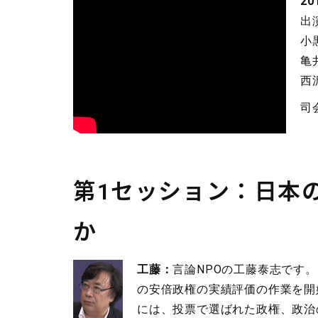
2
出
小
亀
西
司
第1セッション：日本
か
工藤：
言論NPOの工藤泰志です。
の安倍政権の実績評価の作業を開
には、投票で選ばれた政権、政治