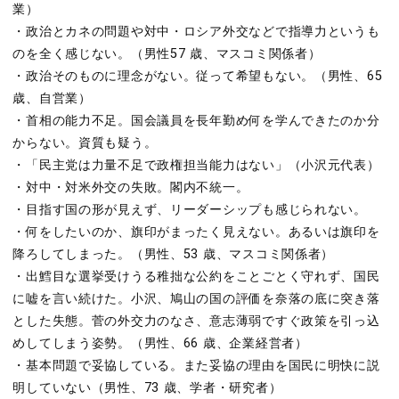
業）
・政治とカネの問題や対中・ロシア外交などで指導力というも
のを全く感じない。（男性57 歳、マスコミ関係者）
・政治そのものに理念がない。従って希望もない。（男性、65
歳、自営業）
・首相の能力不足。国会議員を長年勤め何を学んできたのか分
からない。資質も疑う。
・「民主党は力量不足で政権担当能力はない」（小沢元代表）
・対中・対米外交の失敗。閣内不統一。
・目指す国の形が見えず、リーダーシップも感じられない。
・何をしたいのか、旗印がまったく見えない。あるいは旗印を
降ろしてしまった。（男性、53 歳、マスコミ関係者）
・出鱈目な選挙受けうる稚拙な公約をことごとく守れず、国民
に嘘を言い続けた。小沢、鳩山の国の評価を奈落の底に突き落
とした失態。菅の外交力のなさ、意志薄弱ですぐ政策を引っ込
めしてしまう姿勢。（男性、66 歳、企業経営者）
・基本問題で妥協している。また妥協の理由を国民に明快に説
明していない（男性、73 歳、学者・研究者）