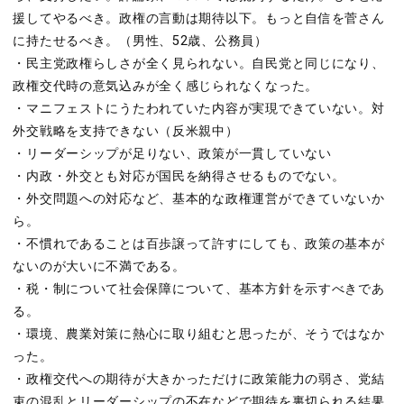
援してやるべき。政権の言動は期待以下。もっと自信を菅さん
に持たせるべき。（男性、52歳、公務員）
・民主党政権らしさが全く見られない。自民党と同じになり、
政権交代時の意気込みが全く感じられなくなった。
・マニフェストにうたわれていた内容が実現できていない。対
外交戦略を支持できない（反米親中）
・リーダーシップが足りない、政策が一貫していない
・内政・外交とも対応が国民を納得させるものでない。
・外交問題への対応など、基本的な政権運営ができていないか
ら。
・不慣れであることは百歩譲って許すにしても、政策の基本が
ないのが大いに不満である。
・税・制について社会保障について、基本方針を示すべきであ
る。
・環境、農業対策に熱心に取り組むと思ったが、そうではなか
った。
・政権交代への期待が大きかっただけに政策能力の弱さ、党結
束の混乱とリーダーシップの不在などで期待を裏切られる結果