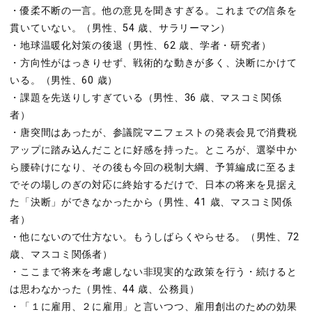
・優柔不断の一言。他の意見を聞きすぎる。これまでの信条を
貫いていない。（男性、54 歳、サラリーマン）
・地球温暖化対策の後退（男性、62 歳、学者・研究者）
・方向性がはっきりせず、戦術的な動きが多く、決断にかけて
いる。（男性、60 歳）
・課題を先送りしすぎている（男性、36 歳、マスコミ関係
者）
・唐突間はあったが、参議院マニフェストの発表会見で消費税
アップに踏み込んだことに好感を持った。ところが、選挙中か
ら腰砕けになり、その後も今回の税制大綱、予算編成に至るま
でその場しのぎの対応に終始するだけで、日本の将来を見据え
た「決断」ができなかったから（男性、41 歳、マスコミ関係
者）
・他にないので仕方ない。もうしばらくやらせる。（男性、72
歳、マスコミ関係者）
・ここまで将来を考慮しない非現実的な政策を行う・続けると
は思わなかった（男性、44 歳、公務員）
・「１に雇用、２に雇用」と言いつつ、雇用創出のための効果