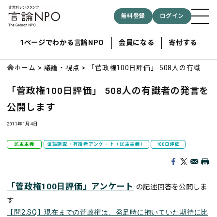
無料登録
ログイン
1ページでわかる言論NPO
会員になる
寄付する
ホーム
議論・視点
「菅政権100日評価」 508人の有識者
の発言を公開します
「菅政権100日評価」 508人の有識者の発言を
記事検索する
公開します
検索
2011年1月4日
民主主義
世論調査・有識者アンケート（民主主義）
100日評価
「菅政権100日評価」アンケート
の記述回答を公開しま
す
【問2.SQ】現在までの菅政権は、発足時に抱いていた期待に比