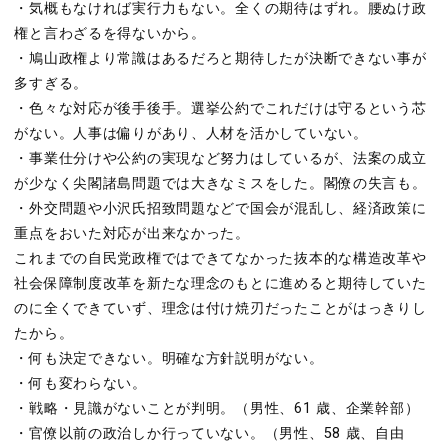
・気概もなければ実行力もない。全くの期待はずれ。腰ぬけ政
権と言わざるを得ないから。
・鳩山政権より常識はあるだろと期待したが決断できない事が
多すぎる。
・色々な対応が後手後手。選挙公約でこれだけは守るという芯
がない。人事は偏りがあり、人材を活かしていない。
・事業仕分けや公約の実現など努力はしているが、法案の成立
が少なく尖閣諸島問題では大きなミスをした。閣僚の失言も。
・外交問題や小沢氏招致問題などで国会が混乱し、経済政策に
重点をおいた対応が出来なかった。
これまでの自民党政権ではできてなかった抜本的な構造改革や
社会保障制度改革を新たな理念のもとに進めると期待していた
のに全くできていず、理念は付け焼刃だったことがはっきりし
たから。
・何も決定できない。明確な方針説明がない。
・何も変わらない。
・戦略・見識がないことが判明。（男性、61 歳、企業幹部）
・官僚以前の政治しか行っていない。（男性、58 歳、自由