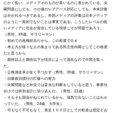
にかく低い。メディアそのものが長いものに巻かれている。尖
閣問題にしても、その後のレアアース対応にしても、本来評価
は分かれるべきであるし、外国メディアの評価は日本メディア
のように一面的でないことは事実である。こうしたレベルの低
いメディアに社会が迎合している現状こそが問題であろう。
（男性、49歳、サラリーマン）
・初めての政権担当だから、この程度でＯＫ
・考え方が様々な人の集まりである民主党内閣としてこの程度
だと思うから
・期待以上と期待以下が項目によって混在なので中間を取っ
た。
・公務員改革が全く手つかず（男性、39歳、サラリーマン）
・旧癖政治慣行の打破への努力
・尖閣問題など外交では妥当な判断をしていると思う。事業仕
分けでは特別会計に切り込んだ。（男性、22歳）
・そもそも国会がねじれているから、強気で出ないことはわか
っていた。（男性、24歳、大学生）
・可もなく不可もなく、発足１００日としての軌道は想定どお