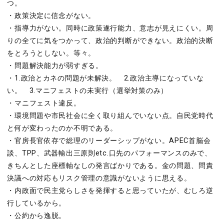
つ。
・政策決定に信念がない。
・指導力がない。同時に政策遂行能力、意志が見えにくい。周
りの全てに気をつかって、政治的判断ができない。政治的決断
をとろうとしない。等々。
・問題解決能力が弱すぎる。
・1.政治とカネの問題が未解決。 2.政治主導になっていな
い。 3.マニフェストの未実行（選挙対策のみ）
・マニフェスト違反。
・環境問題や市民社会に全く取り組んでいない点。自民党時代
と何が変わったのか不明である。
・官房長官依存で総理のリーダーシップがない。APEC首脳会
談、TPP、武器輸出三原則etc.口先のパフォーマンスのみで、
きちんとした座標軸なしの発言ばかりである。金の問題、問責
決議への対応もリスク管理の意識がないように思える。
・内政面で民主党らしさを発揮すると思っていたが、むしろ逆
行しているから。
・公約から逸脱。