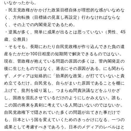
いなかったから。
・民主党政権がかかげた政策目標自体が理想的な感がいなめな
く、方向転換（目標値の見直し再設定）行わなければならな
く、その上での内閣発足であるため。
・逆風が多く、簡単に成果が出るとは思っていない（男性、45
歳、公務員）
・そもそも、長期にわたり自民党政権が作り込んできた負の遺
産をたかだか100日程度の短期間で解決できるものではない。
現在、菅政権が抱えている問題の原因の多くは、菅内閣発足の
後に生じたものではなく、過去にその原因がある。にも関わら
ず、メディアは短絡的に「効果的な政策」が打てていないと責
め立てるだけ。自民党も、自らがまいた原因であることを棚に
上げて、批判を繰り返し、つまらぬ問責決議などをふりかざ
し、国政を混乱させているだけのようにしかみえない。誰も、
この国の将来を真剣に考えている人間はいないのではないか。
自民党政権下で隠されていた多くの問題が出てきた事だけで
も、日本という国を変えていくためのきっかけになる、一つの
成果として考慮すべきであろう。日本のメディアのレベルはと