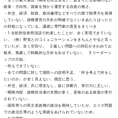
・全くの素人集団（閣僚も民主党も）。あまりにも節操のない
政策・方向性。国家を預かり運営する自覚の無さ。
・外交、経済、財政、政治倫理などすべての面で指導力を発揮
していない。政権運営の方針が明確でなくいきあたりばったり
の対処になっている。謙虚に専門家の意見をきくべき
・1.当初所信表明演説で約束したことが、全く実現できていな
い。（例）野党とのコミュニケーションをきちんとやると言っ
ていたが、全く空回り。 2.厳しい問題への対応がきわめてお
粗末。熟慮して戦略的な方針を出せていない。 3.リーダーシ
ップの欠如。
・何もできていない。
・全ての問題に対して国民への説明不足。「何を考えて何をし
たいのか」が全く見えない。残念に思う。
・外交、経済、共に理念なし。故に決断力、実行力に乏しい。
・閣僚内部、政権担当者の失態が多く、意味のある政策が実行
されていない。
・国民寄りの民主党政権の政治を期待していたが、エイズ問題
での政治主導のような実績をあげられていないため。