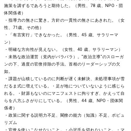
施策を講ずるであろうと期待した。（男性、78 歳、NPO・団
体関係者）
・指導力の無さに驚き。方針の一貫性の無さにあきれた。（女
性、71歳、その他）
・「有言実行」できなかった。（男性、45 歳、サラリーマ
ン）
・明確な方向性が見えない。（女性、40 歳、サラリーマン）
・未熟な政治運営（党内がバラバラ）。"政治主導"のスローガ
ンの下、過度の官僚排除の手法。首相のリーダーシップの欠
如。
・課題が山積しているのに判断が遅く未解決、未処理事項が雪
だるま式に増えている。・足が地についていないように感じら
れる。・財源もないのにマニフェストに拘りすぎ、かえって自
らを八方ふさがりにしている。（男性、44 歳、NPO・団体関
係者）
・政策に関する説明力不足、閣僚の能力（知識）不足、ポピュ
リズム
・官僚を使いこなせないこと。・小沢氏を切れないこと。・マ