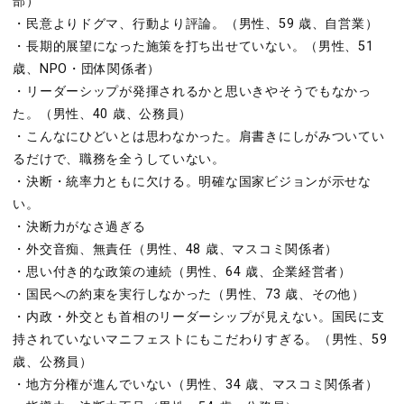
部）
・民意よりドグマ、行動より評論。（男性、59 歳、自営業）
・長期的展望になった施策を打ち出せていない。（男性、51
歳、NPO・団体関係者）
・リーダーシップが発揮されるかと思いきやそうでもなかっ
た。（男性、40 歳、公務員）
・こんなにひどいとは思わなかった。肩書きにしがみついてい
るだけで、職務を全うしていない。
・決断・統率力ともに欠ける。明確な国家ビジョンが示せな
い。
・決断力がなさ過ぎる
・外交音痴、無責任（男性、48 歳、マスコミ関係者）
・思い付き的な政策の連続（男性、64 歳、企業経営者）
・国民への約束を実行しなかった（男性、73 歳、その他）
・内政・外交とも首相のリーダーシップが見えない。国民に支
持されていないマニフェストにもこだわりすぎる。（男性、59
歳、公務員）
・地方分権が進んでいない（男性、34 歳、マスコミ関係者）