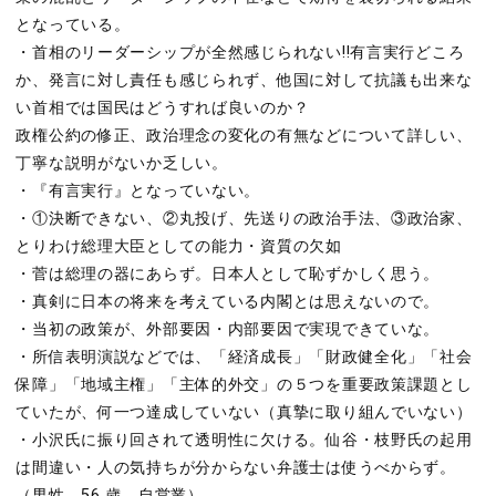
となっている。
・首相のリーダーシップが全然感じられない!!有言実行どころ
か、発言に対し責任も感じられず、他国に対して抗議も出来な
い首相では国民はどうすれば良いのか？
政権公約の修正、政治理念の変化の有無などについて詳しい、
丁寧な説明がないか乏しい。
・『有言実行』となっていない。
・①決断できない、②丸投げ、先送りの政治手法、③政治家、
とりわけ総理大臣としての能力・資質の欠如
・菅は総理の器にあらず。日本人として恥ずかしく思う。
・真剣に日本の将来を考えている内閣とは思えないので。
・当初の政策が、外部要因・内部要因で実現できていな。
・所信表明演説などでは、「経済成長」「財政健全化」「社会
保障」「地域主権」「主体的外交」の５つを重要政策課題とし
ていたが、何一つ達成していない（真摯に取り組んでいない）
・小沢氏に振り回されて透明性に欠ける。仙谷・枝野氏の起用
は間違い・人の気持ちが分からない弁護士は使うべからず。
（男性、56 歳、自営業）