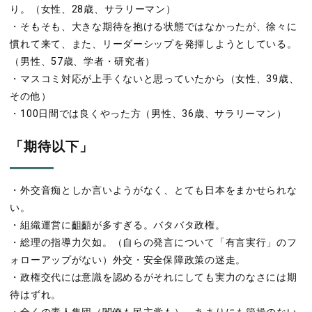
り。（女性、28歳、サラリーマン）
・そもそも、大きな期待を抱ける状態ではなかったが、徐々に
慣れて来て、また、リーダーシップを発揮しようとしている。
（男性、57歳、学者・研究者）
・マスコミ対応が上手くないと思っていたから（女性、39歳、
その他）
・100日間では良くやった方（男性、36歳、サラリーマン）
「期待以下」
・外交音痴としか言いようがなく、とても日本をまかせられな
い。
・組織運営に齟齬が多すぎる。バタバタ政権。
・総理の指導力欠如。（自らの発言について「有言実行」のフ
ォローアップがない）外交・安全保障政策の迷走。
・政権交代には意識を認めるがそれにしても実力のなさには期
待はずれ。