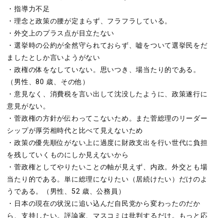
・指導力不足
・理念と政策の腰が定まらず、フラフラしている。
・外交上のプラス点が目立たない
・選挙時の公約が全然守られておらず、嘘をついて選挙民をだ
ましたとしか言いようがない
・政権の体をなしていない。思いつき、場当たり的である。
（男性、80 歳、その他）
・意見なく、消費税を言い出して沈没したように、政策遂行に
意見がない。
・菅政権の方針が伝わってこないため。また菅総理のリーダー
シップが厚労相時代と比べて見えないため
・政策の優先順位がない上に過度に財政支出を行い世代に負担
を残していくものにしか見えないから
・菅政権としてやりたいことの軸が見えず、内政。外交とも場
当たり的である。単に総理になりたい（居続けたい）だけのよ
うである。（男性、52 歳、公務員）
・日本の現在の状況に追い込んだ自民党から変わったのだか
ら、支持したい。評論家、マスコミは批判するだけ。もっと応