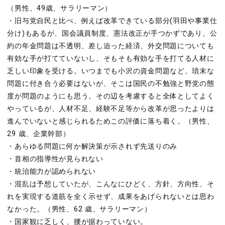
（男性、49歳、サラリーマン）
・旧与党自民と比べ、例えば改革できている部分(羽田や事業仕
分け)もあるが、国会議員制度、憲法改正が手つかずであり、公
約の年金問題は不透明、差し迫った経済、外交問題についても
有効な手が打てていないし、そもそも有効な手を打てる人材に
乏しい印象を受ける。いつまでも小沢の資金問題など、瑣末な
問題に付き合う必要はないが、そこは国民の不勉強と野党の態
度が問題のようにも思う。その辺を考慮すると全体としてよく
やっているが、人材不足、経験不足等から改革が思ったよりは
進んでいないと感じられるためこの評価に落ち着く。（男性、
29 歳、企業幹部）
・あらゆる問題に何か解決策が示されず先送りのみ
・首相の指導性が見られない
・統治能力が認められない
・混乱は予想していたが、こんなにひどく、方針、方向性、そ
れを実現する道筋を全く示せず、成果をあげられないとは思わ
なかった。（男性、62 歳、サラリーマン）
・国家観に乏しく、腰が据わっていない。