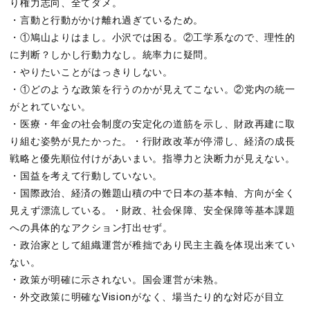
り権力志向、全てダメ。
・言動と行動がかけ離れ過ぎているため。
・①鳩山よりはまし。小沢では困る。②工学系なので、理性的
に判断？しかし行動力なし。統率力に疑問。
・やりたいことがはっきりしない。
・①どのような政策を行うのかが見えてこない。②党内の統一
がとれていない。
・医療・年金の社会制度の安定化の道筋を示し、財政再建に取
り組む姿勢が見たかった。・行財政改革が停滞し、経済の成長
戦略と優先順位付けがあいまい。指導力と決断力が見えない。
・国益を考えて行動していない。
・国際政治、経済の難題山積の中で日本の基本軸、方向が全く
見えず漂流している。・財政、社会保障、安全保障等基本課題
への具体的なアクション打出せず。
・政治家として組織運営が稚拙であり民主主義を体現出来てい
ない。
・政策が明確に示されない。国会運営が未熟。
・外交政策に明確なVisionがなく、場当たり的な対応が目立