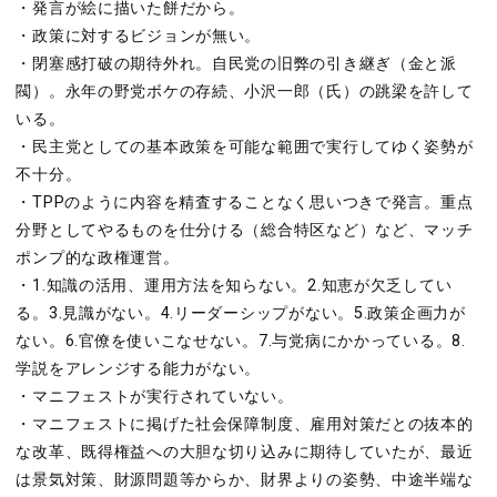
・発言が絵に描いた餅だから。
・政策に対するビジョンが無い。
・閉塞感打破の期待外れ。自民党の旧弊の引き継ぎ（金と派
閥）。永年の野党ボケの存続、小沢一郎（氏）の跳梁を許して
いる。
・民主党としての基本政策を可能な範囲で実行してゆく姿勢が
不十分。
・TPPのように内容を精査することなく思いつきで発言。重点
分野としてやるものを仕分ける（総合特区など）など、マッチ
ポンプ的な政権運営。
・1.知識の活用、運用方法を知らない。2.知恵が欠乏してい
る。3.見識がない。4.リーダーシップがない。5.政策企画力が
ない。6.官僚を使いこなせない。7.与党病にかかっている。8.
学説をアレンジする能力がない。
・マニフェストが実行されていない。
・マニフェストに掲げた社会保障制度、雇用対策だとの抜本的
な改革、既得権益への大胆な切り込みに期待していたが、最近
は景気対策、財源問題等からか、財界よりの姿勢、中途半端な