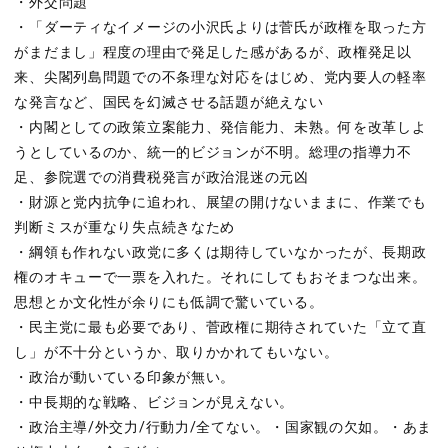
・外交問題
・「ダーティなイメージの小沢氏よりは菅氏が政権を取った方
がまだまし」程度の理由で発足した感があるが、政権発足以
来、尖閣列島問題での不条理な対応をはじめ、党内要人の軽率
な発言など、国民を幻滅させる話題が絶えない
・内閣としての政策立案能力、発信能力、未熟。何を改革しよ
うとしているのか、統一的ビジョンが不明。総理の指導力不
足、参院選での消費税発言が政治混迷の元凶
・財源と党内抗争に追われ、展望の開けないままに、作業でも
判断ミスが重なり失点続きなため
・綱領も作れない政党に多くは期待していなかったが、長期政
権のオキューで一票を入れた。それにしてもおそまつな出来。
思想とか文化性が余りにも低調で驚いている。
・民主党に最も必要であり、菅政権に期待されていた「立て直
し」が不十分というか、取りかかれてもいない。
・政治が動いている印象が無い。
・中長期的な戦略、ビジョンが見えない。
・政治主導/外交力/行動力/全てない。・国家観の欠如。・あま