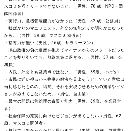
スコミを巧くリードできないこと。（男性、70 歳、NPO・団
体関係者）
・実行力、危機管理能力がなかった（男性、52 歳、公務員）
・嘘ばかりのマニフェスト、外交の無能ぶりが明らかになった
から。（男性、39 歳、マスコミ関係者）
・指導力が無い（男性、46歳、サラリーマン）
・鳩山政権の負の遺産を抱えてマイナスからのスタートだった
ことを割り引いても、無為無策に過ぎる。（男性、37 歳、公
務員）
・内政、外交とも及第点ではない。（男性、59歳、その他）
・市民に近い視点から物事の解決を見出そうとしていた意欲は
当初感じたものの、結局、それを実現させるための施策やビジ
ョンがみえてこないため。（男性、自由業）
・最大の問題は菅総理の資質と能力（男性、69歳、企業経営
者）
・社会保障の充実に向けたビジョンが出てこない（男性、62
歳、マスコミ関係者）
・無謀では無かったかなと思います。（男性、61歳、自営業）