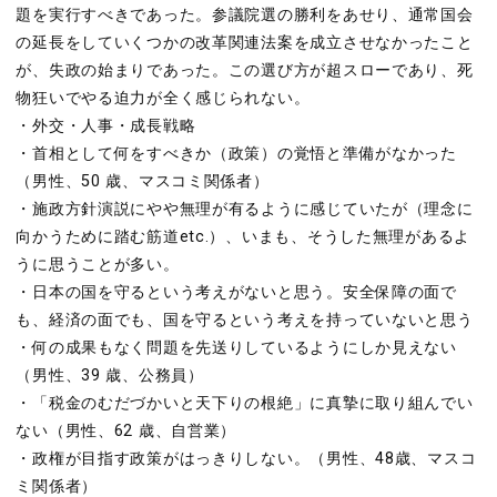
題を実行すべきであった。参議院選の勝利をあせり、通常国会
の延長をしていくつかの改革関連法案を成立させなかったこと
が、失政の始まりであった。この選び方が超スローであり、死
物狂いでやる迫力が全く感じられない。
・外交・人事・成長戦略
・首相として何をすべきか（政策）の覚悟と準備がなかった
（男性、50 歳、マスコミ関係者）
・施政方針演説にやや無理が有るように感じていたが（理念に
向かうために踏む筋道etc.）、いまも、そうした無理があるよ
うに思うことが多い。
・日本の国を守るという考えがないと思う。安全保障の面で
も、経済の面でも、国を守るという考えを持っていないと思う
・何の成果もなく問題を先送りしているようにしか見えない
（男性、39 歳、公務員）
・「税金のむだづかいと天下りの根絶」に真摯に取り組んでい
ない（男性、62 歳、自営業）
・政権が目指す政策がはっきりしない。（男性、48歳、マスコ
ミ関係者）