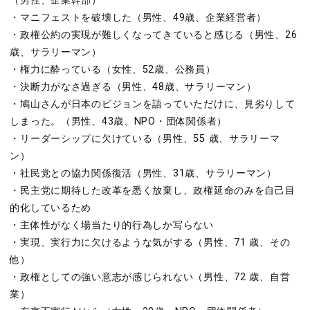
（男性、企業幹部）
・マニフェストを破壊した（男性、49歳、企業経営者）
・政権公約の実現が難しくなってきていると感じる（男性、26
歳、サラリーマン）
・権力に酔っている（女性、52歳、公務員）
・決断力がなさ過ぎる（男性、48歳、サラリーマン）
・鳩山さんが日本のビジョンを語っていただけに、見劣りして
しまった。（男性、43歳、NPO・団体関係者）
・リーダーシップに欠けている（男性、55 歳、サラリーマ
ン）
・社民党との協力関係復活（男性、31歳、サラリーマン）
・民主党に期待した改革を悉く放棄し、政権延命のみを自己目
的化しているため
・主体性がなく場当たり的行為しか写らない
・実現、実行力に欠けるような気がする（男性、71 歳、その
他）
・政権としての強い意志が感じられない（男性、72 歳、自営
業）