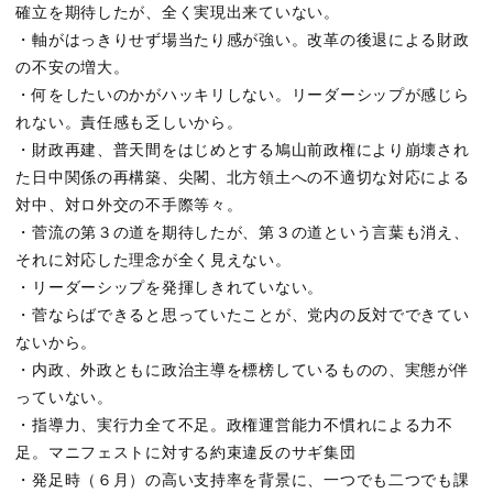
確立を期待したが、全く実現出来ていない。
・軸がはっきりせず場当たり感が強い。改革の後退による財政
の不安の増大。
・何をしたいのかがハッキリしない。リーダーシップが感じら
れない。責任感も乏しいから。
・財政再建、普天間をはじめとする鳩山前政権により崩壊され
た日中関係の再構築、尖閣、北方領土への不適切な対応による
対中、対ロ外交の不手際等々。
・菅流の第３の道を期待したが、第３の道という言葉も消え、
それに対応した理念が全く見えない。
・リーダーシップを発揮しきれていない。
・菅ならばできると思っていたことが、党内の反対でできてい
ないから。
・内政、外政ともに政治主導を標榜しているものの、実態が伴
っていない。
・指導力、実行力全て不足。政権運営能力不慣れによる力不
足。マニフェストに対する約束違反のサギ集団
・発足時（６月）の高い支持率を背景に、一つでも二つでも課