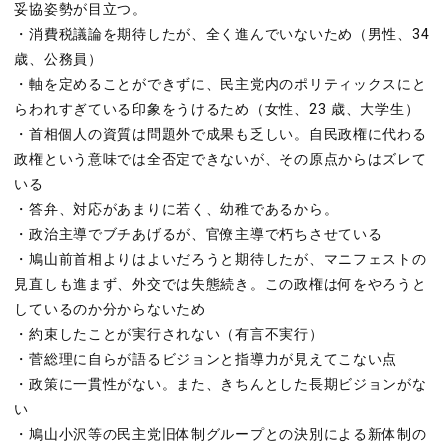
妥協姿勢が目立つ。
・消費税議論を期待したが、全く進んでいないため（男性、34
歳、公務員）
・軸を定めることができずに、民主党内のポリティックスにと
らわれすぎている印象をうけるため（女性、23 歳、大学生）
・首相個人の資質は問題外で成果も乏しい。自民政権に代わる
政権という意味では全否定できないが、その原点からはズレて
いる
・答弁、対応があまりに若く、幼稚であるから。
・政治主導でブチあげるが、官僚主導で朽ちさせている
・鳩山前首相よりはよいだろうと期待したが、マニフェストの
見直しも進まず、外交では失態続き。この政権は何をやろうと
しているのか分からないため
・約束したことが実行されない（有言不実行）
・菅総理に自らが語るビジョンと指導力が見えてこない点
・政策に一貫性がない。また、きちんとした長期ビジョンがな
い
・鳩山小沢等の民主党旧体制グループとの決別による新体制の