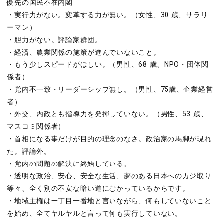
優先の国民不在内閣
・実行力がない。変革する力が無い。（女性、30 歳、サラリ
ーマン）
・胆力がない。評論家群団。
・経済、農業関係の施策が進んでいないこと。
・もう少しスピードがほしい。（男性、68 歳、NPO・団体関
係者）
・党内不一致・リーダーシップ無し。（男性、75歳、企業経営
者）
・外交、内政とも指導力を発揮していない。（男性、53 歳、
マスコミ関係者）
・首相になる事だけが目的の理念のなさ。政治家の馬脚が現れ
た。評論外。
・党内の問題の解決に終始している。
・透明な政治、安心、安全な生活、夢のある日本へのカジ取り
等々、全く別の不安な暗い道にむかっているからです。
・地域主権は一丁目一番地と言いながら、何もしていないこと
を始め、全てヤルヤルと言って何も実行していない。