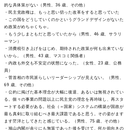
的な具体策がない（男性、36 歳、その他）
・民主党政権は、もっと思い切った改革をすると思っていた
・この国をどうしていくのかというグランドデザインがないた
め政策がめちゃくちゃ。
・もう少しまともだと思っていたから（男性、46 歳、サラリ
ーマン）
・消費税引き上げをはじめ、期待された政策が何も出来ていな
いから。（男性、43 歳、マスコミ関係者）
・内政も外交も不安定の状態になった。（女性、23 歳、公務
員）
・菅首相の市民派らしいリーダーシップが見えない。（男性、
69 歳、その他）
・公約に掲げた基本理念が大幅に後退、あるいは無視されてい
る。個々の事業の問題以上に民主党の理念を再吟味し、再スタ
ートする必要がある。社会（＝国家）システムの構築が国政が
最も真剣に取り組むべき最大課題であると思う。その姿がます
ます茫洋としてきたと感じている。（男性、75 歳、その他）
・鳩山内閣が余りにも無策であった後を受けて、何か前向きの