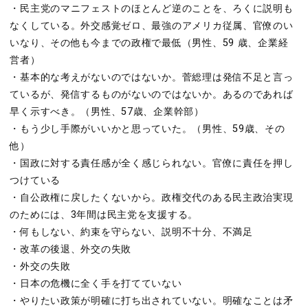
・民主党のマニフェストのほとんど逆のことを、ろくに説明も
なくしている。外交感覚ゼロ、最強のアメリカ従属、官僚のい
いなり、その他も今までの政権で最低（男性、59 歳、企業経
営者）
・基本的な考えがないのではないか。菅総理は発信不足と言っ
ているが、発信するものがないのではないか。あるのであれば
早く示すべき。（男性、57歳、企業幹部）
・もう少し手際がいいかと思っていた。（男性、59歳、その
他）
・国政に対する責任感が全く感じられない。官僚に責任を押し
つけている
・自公政権に戻したくないから。政権交代のある民主政治実現
のためには、3年間は民主党を支援する。
・何もしない、約束を守らない、説明不十分、不満足
・改革の後退、外交の失敗
・外交の失敗
・日本の危機に全く手を打てていない
・やりたい政策が明確に打ち出されていない。明確なことは矛