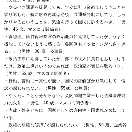
・やるべき課題を提起しても、すぐに引っ込めてしまうことを
繰り返した。特に財政再建は必須。共通番号制にしても、しっ
かりやるということを、気迫を持って国民に訴えるべき。（男
性、46 歳、マスコミ関係者）
・菅総理、仙谷官房長官の政治能力に期待していたが、うまく
機能していないように感じる。各閣僚もメッセージがなさすぎ
る。）（男性、38 歳、公務員）
・政治主導に期待していたが、部下の役人に責任をおしつける
だけ。政治主導というのであれば、政治家が責任を取るべき。
（男性、52 歳、マスコミ関係者）
・行動、言動に一貫性が無い。国民の評価ばかり気にして、信
念が感じられない。（男性、55歳、公務員）
・やりたいことが分からない。尖閣問題で露呈した危機管理能
力の欠如。（男性、40 歳、マスコミ関係者）
・内政・外交ともに、国家としての方向性・国家観が欠如して
いる。
・政権の明確な"意思"が感じられない。（男性、50 歳、企業幹