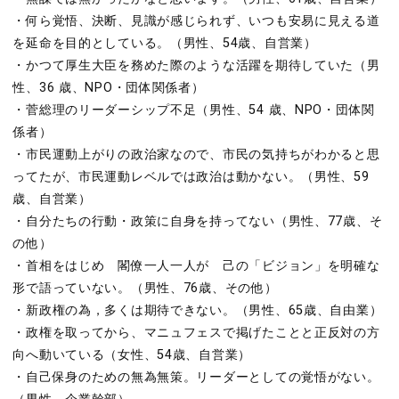
・何ら覚悟、決断、見識が感じられず、いつも安易に見える道
を延命を目的としている。（男性、54歳、自営業）
・かつて厚生大臣を務めた際のような活躍を期待していた（男
性、36 歳、NPO・団体関係者）
・菅総理のリーダーシップ不足（男性、54 歳、NPO・団体関
係者）
・市民運動上がりの政治家なので、市民の気持ちがわかると思
ってたが、市民運動レベルでは政治は動かない。（男性、59
歳、自営業）
・自分たちの行動・政策に自身を持ってない（男性、77歳、そ
の他）
・首相をはじめ 閣僚一人一人が 己の「ビジョン」を明確な
形で語っていない。（男性、76歳、その他）
・新政権の為，多くは期待できない。（男性、65歳、自由業）
・政権を取ってから、マニュフェスで掲げたことと正反対の方
向へ動いている（女性、54歳、自営業）
・自己保身のための無為無策。リーダーとしての覚悟がない。