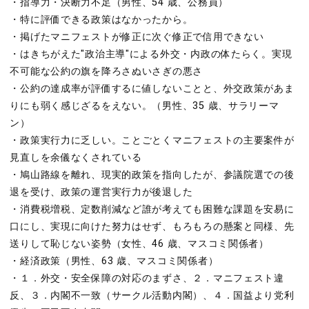
・指導力・決断力不足（男性、54 歳、公務員）
・特に評価できる政策はなかったから。
・掲げたマニフェストが修正に次ぐ修正で信用できない
・はきちがえた"政治主導"による外交・内政の体たらく。実現
不可能な公約の旗を降ろさぬいさぎの悪さ
・公約の達成率が評価するに値しないことと、外交政策があま
りにも弱く感じざるをえない。（男性、35 歳、サラリーマ
ン）
・政策実行力に乏しい。ことごとくマニフェストの主要案件が
見直しを余儀なくされている
・鳩山路線を離れ、現実的政策を指向したが、参議院選での後
退を受け、政策の運営実行力が後退した
・消費税増税、定数削減など誰が考えても困難な課題を安易に
口にし、実現に向けた努力はせず、もろもろの懸案と同様、先
送りして恥じない姿勢（女性、46 歳、マスコミ関係者）
・経済政策（男性、63 歳、マスコミ関係者）
・１．外交・安全保障の対応のまずさ、２．マニフェスト違
反、３．内閣不一致（サークル活動内閣）、４．国益より党利