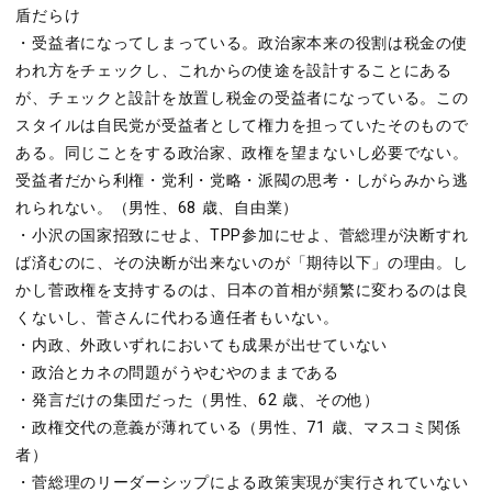
盾だらけ
・受益者になってしまっている。政治家本来の役割は税金の使
われ方をチェックし、これからの使途を設計することにある
が、チェックと設計を放置し税金の受益者になっている。この
スタイルは自民党が受益者として権力を担っていたそのもので
ある。同じことをする政治家、政権を望まないし必要でない。
受益者だから利権・党利・党略・派閥の思考・しがらみから逃
れられない。（男性、68 歳、自由業）
・小沢の国家招致にせよ、TPP参加にせよ、菅総理が決断すれ
ば済むのに、その決断が出来ないのが「期待以下」の理由。し
かし菅政権を支持するのは、日本の首相が頻繁に変わるのは良
くないし、菅さんに代わる適任者もいない。
・内政、外政いずれにおいても成果が出せていない
・政治とカネの問題がうやむやのままである
・発言だけの集団だった（男性、62 歳、その他）
・政権交代の意義が薄れている（男性、71 歳、マスコミ関係
者）
・菅総理のリーダーシップによる政策実現が実行されていない