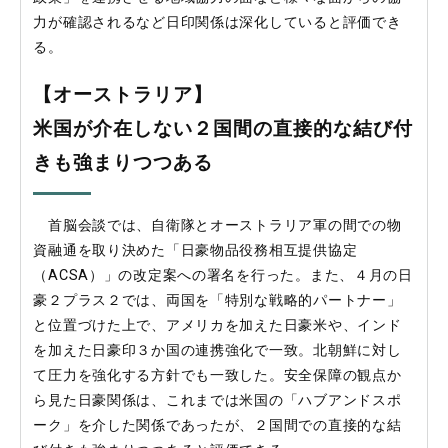
力が確認されるなど日印関係は深化していると評価でき
る。
【オーストラリア】
米国が介在しない２国間の直接的な結び付
きも強まりつつある
首脳会談では、自衛隊とオーストラリア軍の間での物
資融通を取り決めた「日豪物品役務相互提供協定
（ACSA）」の改定案への署名を行った。また、４月の日
豪２プラス２では、両国を「特別な戦略的パートナー」
と位置づけた上で、アメリカを加えた日豪米や、インド
を加えた日豪印３か国の連携強化で一致。北朝鮮に対し
て圧力を強化する方針でも一致した。安全保障の観点か
ら見た日豪関係は、これまでは米国の「ハブアンドスポ
ーク」を介した関係であったが、２国間での直接的な結