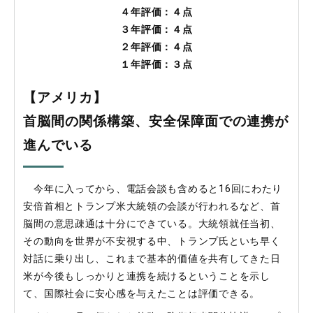
４年評価：
４
点
３年評価：
４
点
２年評価：４点
１年評価：３点
【アメリカ】
首脳間の関係構築、安全保障面での連携が
進んでいる
今年に入ってから、電話会談も含めると16回にわたり
安倍首相とトランプ米大統領の会談が行われるなど、首
脳間の意思疎通は十分にできている。大統領就任当初、
その動向を世界が不安視する中、トランプ氏といち早く
対話に乗り出し、これまで基本的価値を共有してきた日
米が今後もしっかりと連携を続けるということを示し
て、国際社会に安心感を与えたことは評価できる。