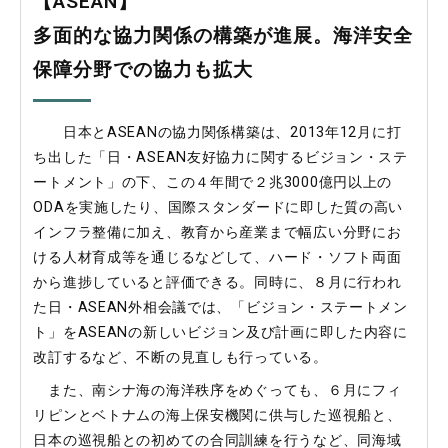
【ASEAN】
多面的な協力関係の構築が進展。海洋安全
保障分野での協力も拡大
日本とASEANの協力関係構築は、2013年12月に打
ち出した「日・ASEAN友好協力に関するビジョン・ステ
ートメント」の下、この４年間で２兆3000億円以上の
ODAを実施したり、国際スタンダードに即した質の高い
インフラ整備に加え、教育から産業まで幅広い分野にお
ける人材育成等を通じるなどして、ハード・ソフト両面
から進捗していると評価できる。同時に、８月に行われ
た日・ASEAN外相会議では、「ビジョン・ステートメン
ト」をASEANの新しいビジョン及び計画に即した内容に
改訂するなど、不断の見直しも行っている。
また、南シナ海の海洋秩序をめぐっても、６月にフィ
リピンとベトナムの海上保安機関に供与した巡視船と、
日本の巡視船との初めての合同訓練を行うなど、同海域