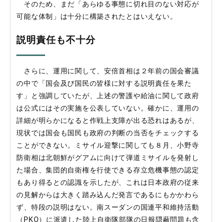
そのため、まだ「あらゆる事態に切れ目のない対応が
可能な体制」は十分に構築されたとはいえない。
説明責任も不十分
さらに、運用に関して、安倍首相は２年前の国会審議
の中で「国会及び国民の皆様に対する説明責任を果た
す」と強調していたが、上述の警護や給油に関して政府
は公式にはその実施を公表していない。確かに、運用の
詳細が明らかになると作戦上支障が出る恐れはあるが、
現状では国会も国民も政府の判断の当否をチェックする
ことができない。ミサイル迎撃に関しても８月、小野寺
防衛相は北朝鮮がグアムに向けて弾道ミサイルを発射し
た場合、集団的自衛権を行使できる存立危機事態の認定
もあり得るとの認識を示したが、これは日本政府の従来
の見解からは大きく踏み込んだ発言であるにもかかわら
ず、特段の説明はない。南スーダンの国連平和維持活動
（PKO）に派遣した陸上自衛隊部隊の日報隠蔽問題も含