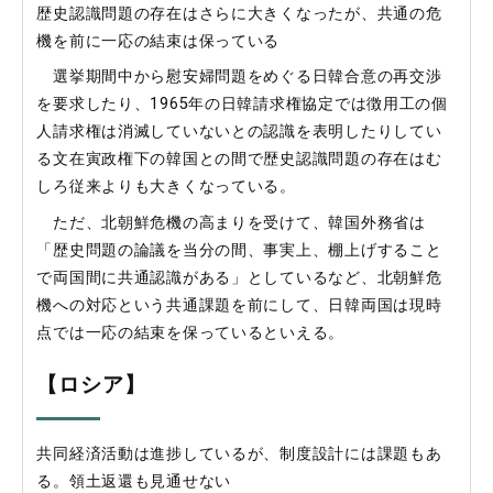
歴史認識問題の存在はさらに大きくなったが、共通の危
機を前に一応の結束は保っている
選挙期間中から慰安婦問題をめぐる日韓合意の再交渉
を要求したり、1965年の日韓請求権協定では徴用工の個
人請求権は消滅していないとの認識を表明したりしてい
る文在寅政権下の韓国との間で歴史認識問題の存在はむ
しろ従来よりも大きくなっている。
ただ、北朝鮮危機の高まりを受けて、韓国外務省は
「歴史問題の論議を当分の間、事実上、棚上げすること
で両国間に共通認識がある」としているなど、北朝鮮危
機への対応という共通課題を前にして、日韓両国は現時
点では一応の結束を保っているといえる。
【ロシア】
共同経済活動は進捗しているが、制度設計には課題もあ
る。領土返還も見通せない