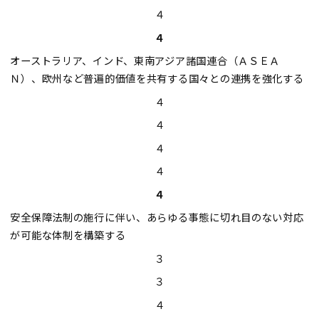
４
４
オーストラリア、インド、東南アジア諸国連合（ＡＳＥＡ
Ｎ）、欧州など普遍的価値を共有する国々との連携を強化する
４
４
４
４
４
安全保障法制の施行に伴い、あらゆる事態に切れ目のない対応
が可能な体制を構築する
３
３
４