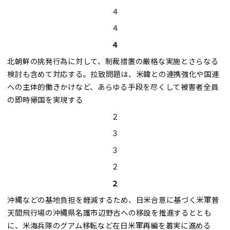
４
４
４
北朝鮮の挑発行為に対して、制裁措置の厳格な実施とさらなる
検討も含めて対応する。拉致問題は、米韓との連携強化や国連
への主体的働きかけなど、あらゆる手段を尽くして被害者全員
の即時帰国を実現する
２
３
３
２
２
沖縄などの基地負担を軽減するため、日米合意に基づく米軍普
天間飛行場の沖縄県名護市辺野古への移設を推進するととも
に、米海兵隊のグアム移転など在日米軍再編を着実に進める