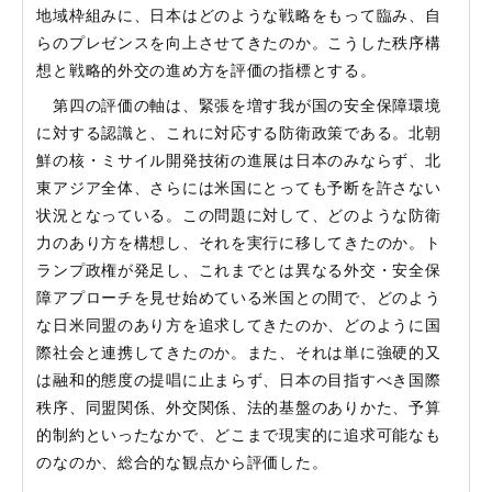
地域枠組みに、日本はどのような戦略をもって臨み、自
らのプレゼンスを向上させてきたのか。こうした秩序構
想と戦略的外交の進め方を評価の指標とする。
第四の評価の軸は、緊張を増す我が国の安全保障環境
に対する認識と、これに対応する防衛政策である。北朝
鮮の核・ミサイル開発技術の進展は日本のみならず、北
東アジア全体、さらには米国にとっても予断を許さない
状況となっている。この問題に対して、どのような防衛
力のあり方を構想し、それを実行に移してきたのか。ト
ランプ政権が発足し、これまでとは異なる外交・安全保
障アプローチを見せ始めている米国との間で、どのよう
な日米同盟のあり方を追求してきたのか、どのように国
際社会と連携してきたのか。また、それは単に強硬的又
は融和的態度の提唱に止まらず、日本の目指すべき国際
秩序、同盟関係、外交関係、法的基盤のありかた、予算
的制約といったなかで、どこまで現実的に追求可能なも
のなのか、総合的な観点から評価した。