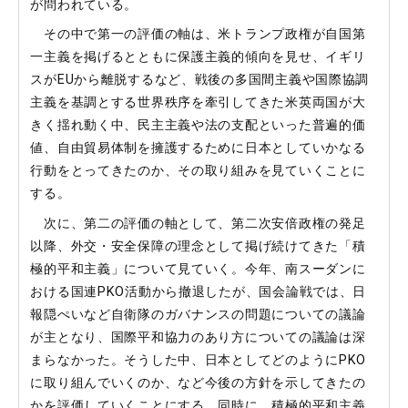
が問われている。
その中で第一の評価の軸は、米トランプ政権が自国第
一主義を掲げるとともに保護主義的傾向を見せ、イギリ
スがEUから離脱するなど、戦後の多国間主義や国際協調
主義を基調とする世界秩序を牽引してきた米英両国が大
きく揺れ動く中、民主主義や法の支配といった普遍的価
値、自由貿易体制を擁護するために日本としていかなる
行動をとってきたのか、その取り組みを見ていくことに
する。
次に、第二の評価の軸として、第二次安倍政権の発足
以降、外交・安全保障の理念として掲げ続けてきた「積
極的平和主義」について見ていく。今年、南スーダンに
おける国連PKO活動から撤退したが、国会論戦では、日
報隠ぺいなど自衛隊のガバナンスの問題についての議論
が主となり、国際平和協力のあり方についての議論は深
まらなかった。そうした中、日本としてどのようにPKO
に取り組んでいくのか、など今後の方針を示してきたの
かを評価していくことにする。同時に、積極的平和主義