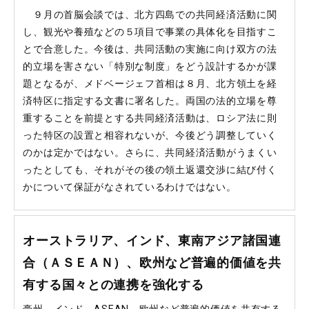
９月の首脳会談では、北方四島での共同経済活動に関
し、観光や養殖などの５項目で事業の具体化を目指すこ
とで合意した。今後は、共同活動の実施に向け双方の法
的立場を害さない「特別な制度」をどう設計するかが課
題となるが、メドベージェフ首相は８月、北方領土を経
済特区に指定する文書に署名した。両国の法的立場を尊
重することを前提とする共同経済活動は、ロシア法に則
った特区の設置と相容れないが、今後どう調整していく
のかは定かではない。さらに、共同経済活動がうまくい
ったとしても、それがその後の領土返還交渉に結び付く
かについて保証がなされているわけではない。
オーストラリア、インド、東南アジア諸国連
合（ＡＳＥＡＮ）、欧州など普遍的価値を共
有する国々との連携を強化する