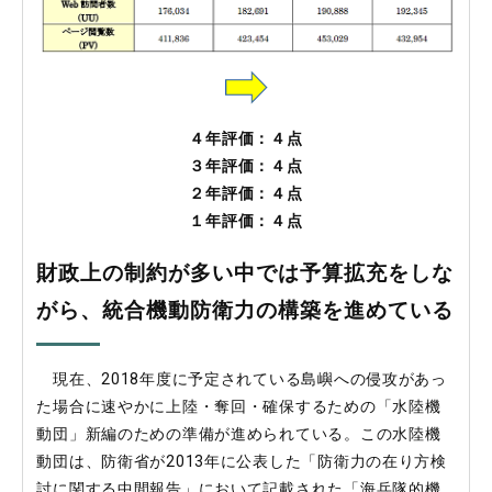
４年評価：
４
点
３年評価：
４
点
２年評価：４点
１年評価：４点
財政上の制約が多い中では予算拡充をしな
がら、統合機動防衛力の構築を進めている
現在、2018年度に予定されている島嶼への侵攻があっ
た場合に速やかに上陸・奪回・確保するための「水陸機
動団」新編のための準備が進められている。この水陸機
動団は、防衛省が2013年に公表した「防衛力の在り方検
討に関する中間報告」において記載された「海兵隊的機