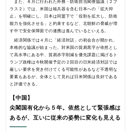
また、８月に行われた外務・防衛担当閣僚協議（２プ
ラス２）では、米国は核兵器を含む日本への「拡大抑
止」を明確にし、日本は同盟下で「役割を拡大し、防衛
能力を強化させる」と約束するなど、北朝鮮の脅威が増
す中で安全保障面での連携は進んでいるといえる。
経済関係では４月に「経済対話」の初会合が開かれ、
本格的な協議が始まった。対米国の貿易黒字が依然とし
て高水準にある中、貿易赤字削減を優先課題に掲げるト
ランプ政権は今秋開催予定の２回目の日米経済対話では
厳しい要求を突き付けてくる可能性があるなど不透明な
要素もあるが、全体として見れば日米関係は良好である
と評価できる。
【中国】
尖閣国有化から５年。依然として緊張感は
あるが、互いに従来の姿勢に変化も見える