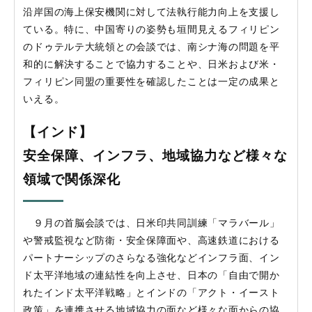
沿岸国の海上保安機関に対して法執行能力向上を支援し
ている。特に、中国寄りの姿勢も垣間見えるフィリピン
のドゥテルテ大統領との会談では、南シナ海の問題を平
和的に解決することで協力することや、日米および米・
フィリピン同盟の重要性を確認したことは一定の成果と
いえる。
【インド】
安全保障、インフラ、地域協力など様々な
領域で関係深化
９月の首脳会談では、日米印共同訓練「マラバール」
や警戒監視など防衛・安全保障面や、高速鉄道における
パートナーシップのさらなる強化などインフラ面、イン
ド太平洋地域の連結性を向上させ、日本の「自由で開か
れたインド太平洋戦略」とインドの「アクト・イースト
政策」を連携させる地域協力の面など様々な面からの協