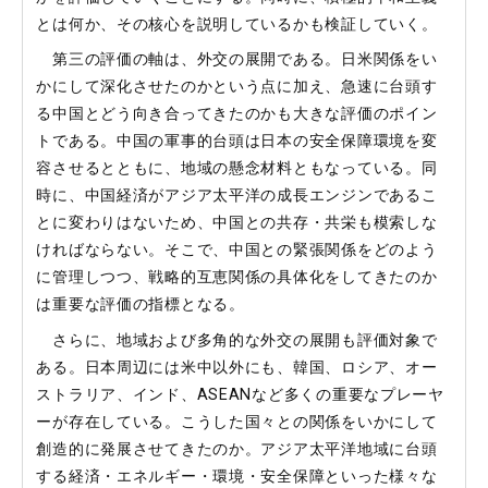
とは何か、その核心を説明しているかも検証していく。
第三の評価の軸は、外交の展開である。日米関係をい
かにして深化させたのかという点に加え、急速に台頭す
る中国とどう向き合ってきたのかも大きな評価のポイン
トである。中国の軍事的台頭は日本の安全保障環境を変
容させるとともに、地域の懸念材料ともなっている。同
時に、中国経済がアジア太平洋の成長エンジンであるこ
とに変わりはないため、中国との共存・共栄も模索しな
ければならない。そこで、中国との緊張関係をどのよう
に管理しつつ、戦略的互恵関係の具体化をしてきたのか
は重要な評価の指標となる。
さらに、地域および多角的な外交の展開も評価対象で
ある。日本周辺には米中以外にも、韓国、ロシア、オー
ストラリア、インド、ASEANなど多くの重要なプレーヤ
ーが存在している。こうした国々との関係をいかにして
創造的に発展させてきたのか。アジア太平洋地域に台頭
する経済・エネルギー・環境・安全保障といった様々な