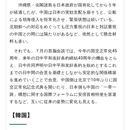
沖縄県・尖閣諸島を日本政府が国有化してから５年
が経過したが、中国は日本の実効支配を崩そうと、公船
による領海侵入を恒常化させ、緊張状態は続いている。
北朝鮮への対応をめぐっても圧力重視の日本と対話重視
の中国との間には隔たりがあるなど、依然として懸念材
料も多い。
それでも、７月の首脳会談では、今年の国交正常化45
周年、来年の日中平和友好条約締結40周年の機会をとら
え、日中共同声明や日中平和友好条約を始めとするこれ
までの日中間の合意を基礎としながら安定的な関係構築
を進めていくことで合意。中国側は北京で10年ぶりに国
交正常化記念式典を開いたり、日本側も中国の「一帯一
路」構想に関する国際フォーラムに安倍首相特使を派遣
するなど、互いに従来の姿勢に変化も見える。
【韓国】