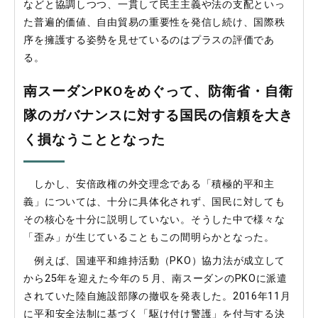
などと協調しつつ、一貫して民主主義や法の支配といっ
た普遍的価値、自由貿易の重要性を発信し続け、国際秩
序を擁護する姿勢を見せているのはプラスの評価であ
る。
南スーダンPKOをめぐって、防衛省・自衛
隊のガバナンスに対する国民の信頼を大き
く損なうこととなった
しかし、安倍政権の外交理念である「積極的平和主
義」については、十分に具体化されず、国民に対しても
その核心を十分に説明していない。そうした中で様々な
「歪み」が生じていることもこの間明らかとなった。
例えば、国連平和維持活動（PKO）協力法が成立して
から25年を迎えた今年の５月、南スーダンのPKOに派遣
されていた陸自施設部隊の撤収を発表した。2016年11月
に平和安全法制に基づく「駆け付け警護」を付与する決