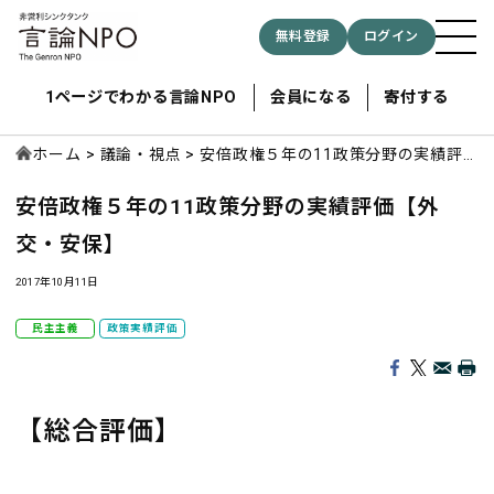
無料登録
ログイン
1ページでわかる言論NPO
会員になる
寄付する
ホーム
議論・視点
安倍政権５年の11政策分野の実績評
価【外交・安保】
安倍政権５年の11政策分野の実績評価【外
記事検索する
交・安保】
検索
2017年10月11日
民主主義
政策実績評価
【総合評価】
１年目