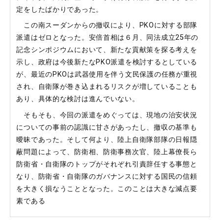
定をしたばかりであった。
この南スーダンからの撤収により、PKOに対する部隊
派遣はゼロとなった。安倍首相は６月、同法成立25年の
記念シンポジウムにおいて、新たな貢献策を探る考えを
示し、政府は今後新たなPKO派遣を検討するとしている
が、最近のPKOは武器使用を伴う文民保護の任務が重視
され、自衛隊が巻き込まれるリスクが増していることも
あり、具体的な検討は進んでいない。
そもそも、今回の派遣をめぐっては、現地の治安状況
についての事前の認識に甘さがあったし、撤収の基準も
曖昧であった。そして何より、陸上自衛隊部隊の日報隠
蔽問題によって、防衛相、防衛事務次官、陸上幕僚長ら
防衛省・自衛隊のトップがそれぞれ引責辞任する事態と
なり、防衛省・自衛隊のガバナンスに対する国民の信頼
を大きく損なうこととなった。このことは大きな減点要
素である