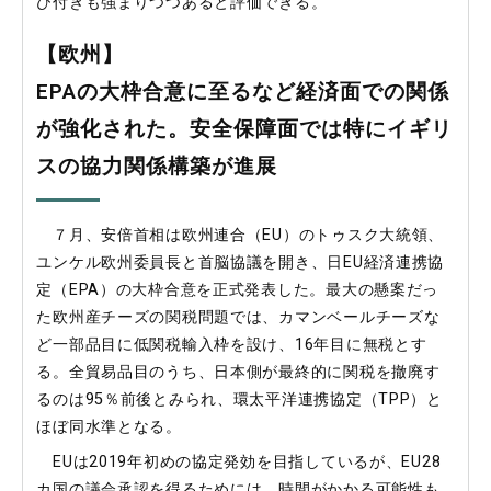
び付きも強まりつつあると評価できる。
【欧州】
EPAの大枠合意に至るなど経済面での関係
が強化された。安全保障面では特にイギリ
スの協力関係構築が進展
７月、安倍首相は欧州連合（EU）のトゥスク大統領、
ユンケル欧州委員長と首脳協議を開き、日EU経済連携協
定（EPA）の大枠合意を正式発表した。最大の懸案だっ
た欧州産チーズの関税問題では、カマンベールチーズな
ど一部品目に低関税輸入枠を設け、16年目に無税とす
る。全貿易品目のうち、日本側が最終的に関税を撤廃す
るのは95％前後とみられ、環太平洋連携協定（TPP）と
ほぼ同水準となる。
EUは2019年初めの協定発効を目指しているが、EU28
カ国の議会承認を得るためには、時間がかかる可能性も