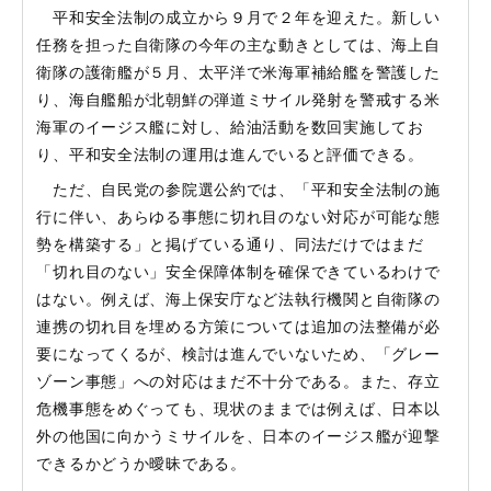
平和安全法制の成立から９月で２年を迎えた。新しい
任務を担った自衛隊の今年の主な動きとしては、海上自
衛隊の護衛艦が５月、太平洋で米海軍補給艦を警護した
り、海自艦船が北朝鮮の弾道ミサイル発射を警戒する米
海軍のイージス艦に対し、給油活動を数回実施してお
り、平和安全法制の運用は進んでいると評価できる。
ただ、自民党の参院選公約では、「平和安全法制の施
行に伴い、あらゆる事態に切れ目のない対応が可能な態
勢を構築する」と掲げている通り、同法だけではまだ
「切れ目のない」安全保障体制を確保できているわけで
はない。例えば、海上保安庁など法執行機関と自衛隊の
連携の切れ目を埋める方策については追加の法整備が必
要になってくるが、検討は進んでいないため、「グレー
ゾーン事態」への対応はまだ不十分である。また、存立
危機事態をめぐっても、現状のままでは例えば、日本以
外の他国に向かうミサイルを、日本のイージス艦が迎撃
できるかどうか曖昧である。