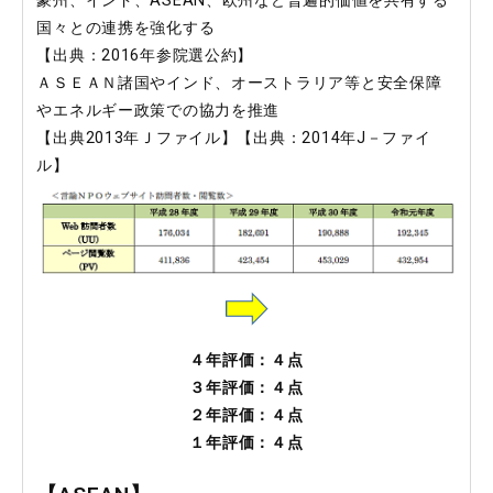
豪州、インド、ASEAN、欧州など普遍的価値を共有する
国々との連携を強化する
【出典：2016年参院選公約】
ＡＳＥＡＮ諸国やインド、オーストラリア等と安全保障
やエネルギー政策での協力を推進
【出典2013年Ｊファイル】【出典：2014年J－ファイ
ル】
４年評価：
４
点
３年評価：
４
点
２年評価：４点
１年評価：４点