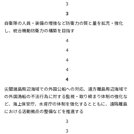
３
３
自衛隊の人員・装備の増強など防衛力の質と量を拡充・強化
し、統合機動防衛力の構築を目指す
４
４
４
４
４
尖閣諸島周辺海域での外国公船への対応、遠方離島周辺海域で
の外国漁船の不法行為に対する監視・取り締まり体制の強化な
ど、海上保安庁、水産庁の体制を強化するとともに、遠隔離島
における活動拠点の整備などを推進する
３
３