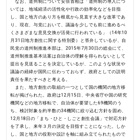
なお、道州制について安倍首相は「道州制の導入につ
いては、地域経済の活性化や行政の効率化などを目指
し、国と地方のあり方を根底から見直す大きな改革であ
り、現在、与党において、議論を少しでも前に進めるべ
くさまざまな意見交換が活発に行われている」（14年10
月31日地方創生に関する特別委）と答弁しているが、自
民党の道州制推進本部は、2015年7月30日の総会にて、
道州制推進基本法案は自治体の理解を得られないとして
提出を見送ることを決定しているが、このような状況や
議論の経緯が国民に伝わっておらず、政府としての説明
責任を果たすべきと考える。
また、地方創生の取組の一つとして国の機関の地方移
転が掲げられた。政府は12月15日、中央省庁や国の研究
機関などの地方移転で、自治体が要望した69機関のう
ち、検討対象を約半数の34機関に絞り込む方針を固め、
12月18日の「まち・ひと・しごと創生会議」で対応方針
を了承し、来年３月の決定を目指すことになった。しか
し、国と地方の役割や設計を軸に組み立てられたもので