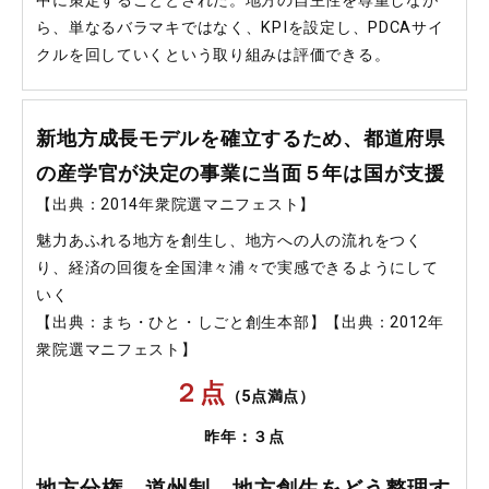
中に策定することとされた。地方の自主性を尊重しなが
ら、単なるバラマキではなく、KPIを設定し、PDCAサイ
クルを回していくという取り組みは評価できる。
新地方成長モデルを確立するため、都道府県
の産学官が決定の事業に当面５年は国が支援
【出典：2014年衆院選マニフェスト】
魅力あふれる地方を創生し、地方への人の流れをつく
り、経済の回復を全国津々浦々で実感できるようにして
いく
【出典：まち・ひと・しごと創生本部】【出典：2012年
衆院選マニフェスト】
２点
（5点満点）
昨年：３点
地方分権、道州制、地方創生をどう整理す