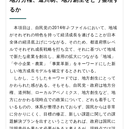
るか
本項目は、自民党の2014年J-ファイルにおいて、地域
がそれぞれの特色を持って経済成長を遂げることが日本
全体の経済底上げにつながる。そのため、都道府県レベ
ルでそれぞれ成長戦略を打ち立て、それに基づいて地域
で新たな産業を創出し、雇用の拡大につながる「地域」
「中小企業・農業」「事業革新」をキーワードにした新
しい地方成長モデルを確立するとされている。
しかし、こうしたキーワードでは、地方創生にとって
かわられた感がある。そもそも、自民党・政府は地方分
権、道州制、ローカルアベノミクス、地方創生など、地
方にかかわる現時点での政策について、どれも着手して
いるものの、体系が整理されておらず、国民からは非常
に分かりにくく、目標の修正、新しい課題に関しての課
題解決プランを出すということであれば、政府は国民に
説明責任を果たす必要があると考えるが、現時点では説