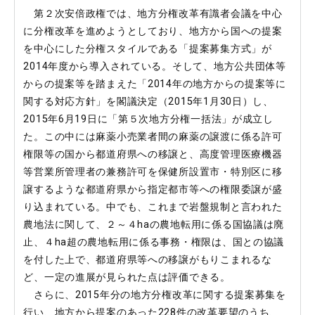
第２次安倍政権では、地方分権改革有識者会議を中心
に分権改革を進めようとしており、地方から国への提案
を中心にした分権スタイルである「提案募集方式」が
2014年度から導入されている。そして、地方公共団体等
からの提案等を踏まえた「2014年の地方からの提案等に
関する対応方針」を閣議決定（2015年1月30日）し、
2015年6月19日に「第５次地方分権一括法」が成立し
た。この中には麻薬小売業者間の麻薬の譲渡に係る許可
権限等の国から都道府県への移譲と、高度管理医療機器
等営業所管理者の兼務許可を保健所設置市・特別区に移
譲するような都道府県から指定都市等への権限委譲が盛
り込まれている。中でも、これまで岩盤規制と言われた
農地法に関して、２～４haの農地転用に係る国協議は廃
止、４ha超の農地転用に係る事務・権限は、国との協議
を付した上で、都道府県等への移譲がもりこまれるな
ど、一定の進展が見られた点は評価できる。
さらに、2015年分の地方分権改革に関する提案募集を
行い、地方から提案のあった228件の改革要望のうち、