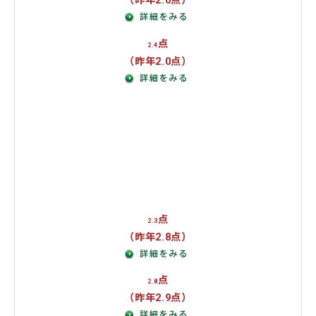
（昨年2.0点）
点
2.4
（昨年2.0点）
復興・防災
教育
農林水産
政治・行政・公務員改革
憲法改正
点
2.3
（昨年2.8点）
点
2.8
（昨年2.9点）