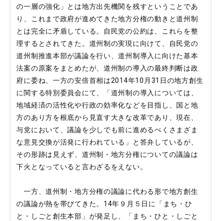
の一層の強化」とは地方出先機関を残すということであ
り、これまで政府が進めてきた地方分権の動きと道州制
とは完全に矛盾している。自民党の公約は、これらを整
理するとされてきた。道州制の実現に向けて、自民党の
道州制推進本部が議論を行い、道州制導入に向けた基本
法案の原案をまとめたが、道州制の導入の最終判断は政
府に委ね、一方の安倍首相は2014年10月31日の地方創生
に関する特別委員会にて、「道州制の導入については、
地域経済の活性化や行政の効率化などを目指し、国と地
方のあり方を根底から見直す大きな改革であり、現在、
与党において、議論を少しでも前に進めるべくさまざま
な意見交換が活発に行われている」と答弁しているが、
その形跡は見えず、道州制・地方分権についての議論は
下火となっていると言わざるをえない。
一方、道州制・地方分権の議論に代わる形で地方創生
の議論が熱を帯びてきた。14年９月５日に「まち・ひ
と・しごと創生本部」が発足し、「まち・ひと・しごと