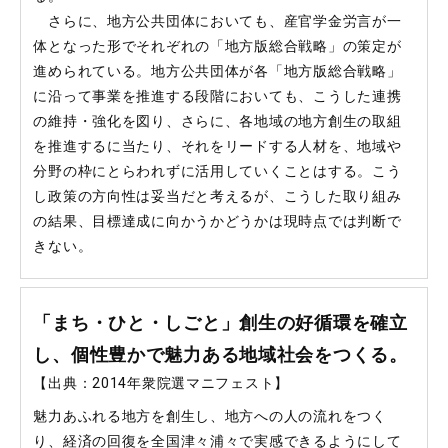
さらに、地方公共団体においても、産官学金労言が一
体となった形でそれぞれの「地方版総合戦略」の策定が
進められている。地方公共団体が各「地方版総合戦略」
に沿って事業を推進する段階においても、こうした連携
の維持・強化を図り、さらに、各地域の地方創生の取組
を推進するに当たり、それをリードする人材を、地域や
分野の枠にとらわれずに活用していくことはする。こう
し政策の方向性は妥当だと考えるが、こうした取り組み
の結果、目標達成に向かうかどうかは現時点では判断で
きない。
「まち・ひと・しごと」創生の好循環を確立
し、個性豊かで魅力ある地域社会をつくる。
【出典：2014年衆院選マニフェスト】
魅力あふれる地方を創生し、地方への人の流れをつく
り、経済の回復を全国津々浦々で実感できるようにして