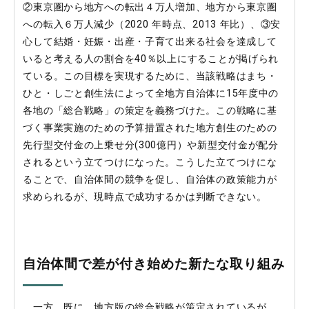
②東京圏から地方への転出４万人増加、地方から東京圏
への転入６万人減少（2020 年時点、2013 年比）、③安
心して結婚・妊娠・出産・子育て出来る社会を達成して
いると考える人の割合を40％以上にすることが掲げられ
ている。この目標を実現するために、当該戦略はまち・
ひと・しごと創生法によって全地方自治体に15年度中の
各地の「総合戦略」の策定を義務づけた。この戦略に基
づく事業実施のための予算措置された地方創生のための
先行型交付金の上乗せ分(300億円）や新型交付金が配分
されるという立てつけになった。こうした立てつけにな
ることで、自治体間の競争を促し、自治体の政策能力が
求められるが、現時点で成功するかは判断できない。
自治体間で差が付き始めた新たな取り組み
一方、既に、地方版の総合戦略が策定されているが、