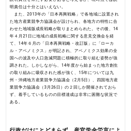
明責任は十分とはいえない。
また、2013年の「日本再興戦略」で各地域に設置され
た地方産業競争力協議会が設けられ、各地方の特性に合
わせた地域版成長戦略が取りまとめられた。その後、14
年４月21日に地域の成長戦略に関する意見交換会を経
て、14年６月の「日本再興戦略・改訂版」に「ローカ
ル・アベノミクス」が明記され、アベノミクス効果の全
国への波及や人口急減問題に積極的に取り組む姿勢が強
調された。しかしながら、14年度から始まった地方創生
の取り組みに吸収された感が強く、15年については九
州・沖縄地方産業競争力協議会（2月5日）、四国地方産
業競争力協議会（3月26日）の２回しか開催されておら
ず、着手しているものの目標達成は非常に困難な状況で
ある。
行政だけにとどまらず、産官学金労言によ