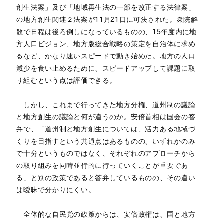
創生法案」及び「地域再生法の一部を改正する法律案」
の地方創生関連２法案が11月21日に可決された。衆院解
散で日程は後ろ倒しになっているものの、15年度内に地
方人口ビジョン、地方版総合戦略の策定を自治体に求め
るなど、かなり速いスピードで動き始めた。地方の人口
減少を食い止めるために、スピードアップして課題に取
り組むという点は評価できる。
しかし、これまで行ってきた地方分権、道州制の議論
と地方創生の議論と何が違うのか。安倍首相は国会の答
弁で、「道州制と地方創生については、活力ある地域づ
くりを目指すという共通点はあるものの、いずれかのみ
で十分というものではなく、それぞれのアプローチから
の取り組みを同時並行的に行っていくことが重要であ
る」と別の政策であると答弁しているものの、その違い
は曖昧で分かりにくい。
全体的な自民党の政策からは、安倍政権は、国と地方