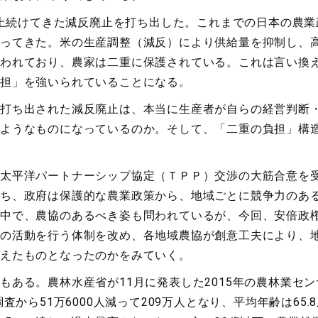
以上続けてきた減反廃止を打ち出した。これまでの日本の農
ってきた。米の生産調整（減反）により供給量を抑制し、
われており、農家は二重に保護されている。これは言い換
担」を強いられていることになる。
打ち出された減反廃止は、本当に生産者が自らの経営判断
ようなものになっているのか。そして、「二重の負担」構
太平洋パートナーシップ協定（ＴＰＰ）交渉の大筋合意を
ち、政府は保護的な農業政策から、地域ごとに競争力のあ
中で、農協のあるべき姿も問われているが、今回、安倍政
の活動を行う体制を改め、各地域農協が創意工夫により、
えたものとなったのかをみていく。
ある。農林水産省が11月に発表した2015年の農林業セ
査から51万6000人減って209万人となり、平均年齢は65.8