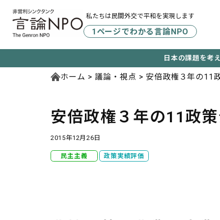
私たちは民間外交で平和を実現します
1ページでわかる言論NPO
日本の課題を考
ホーム
議論・視点
安倍政権３年の11
安倍政権３年の11政
2015年12月26日
民主主義
政策実績評価