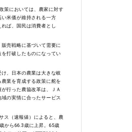
業政策においては、農家に対す
高い米価が維持される一方
えれば、国民は消費者とし
・販売戦略に基づいて需要に
造を打破したものになってい
受け、日本の農業は大きな岐
る農業を育成する政策に舵を
権が行った農協改革は、ＪＡ
地域の実情に合ったサービス
ンサス（速報値）によると、農
歳から66.3歳に上昇。65歳