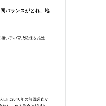
代間バランスがとれ、地
ど担い手の育成確保を推進
口は2010年の前回調査か
が全体に占める割合は63.5％に