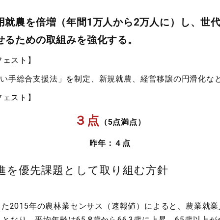
用就農を倍増（年間1万人から2万人に）し、世
せるための取組みを強化する。
フェスト】
い手総合支援法」を制定、新規就農、経営移譲の円滑化な
フェスト】
３点
（5点満点）
昨年：４点
進を優先課題として取り組む方針
た2015年の農林業センサス（速報値）によると、農業就業人
万人となり、平均年齢は65.8歳から66.3歳に上昇。65歳以上