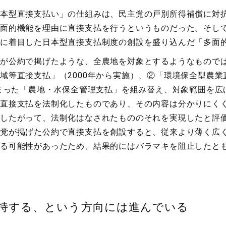
本型直接支払い」の仕組みは、民主党の戸別所得補償に対
面的機能を理由に直接支払を行うというものだった。そして
に着目した日本型直接支払制度の創設を盛り込んだ「多面
が公約で掲げたような、全農地を対象とするようなもので
域等直接支払」（2000年から実施）、②「環境保全型農業直
始まった「農地・水保全管理支払」を組み替え、対象範囲を
直接支払を法制化したものであり、その内容は分かりにく
したがって、法制化はなされたもののそれを実現したと評
党が掲げた公約で直接支払を創設すると、従来より薄く広
る可能性があったため、結果的にはバラマキを阻止したと
持する、という方向には進んでいる