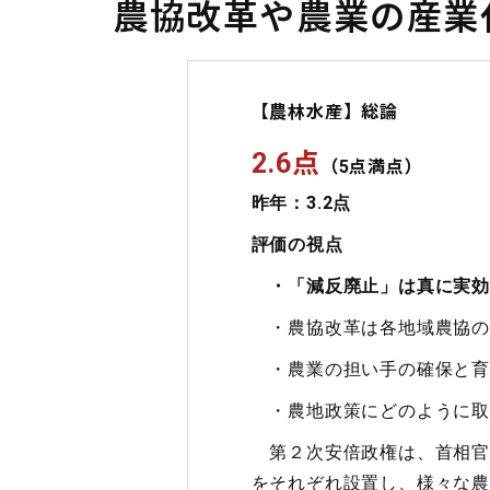
農協改革や農業の産業
【農林水産】総論
2.6点
（5点満点）
昨年：3.2点
評価の視点
・「減反廃止」は真に実効
・農協改革は各地域農協の
・農業の担い手の確保と育
・農地政策にどのように取
第２次安倍政権は、首相官
をそれぞれ設置し、様々な農