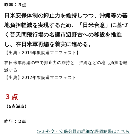
昨年：３点
日米安保体制の抑止力を維持しつつ、沖縄等の基
地負担軽減を実現するため、「日米合意」に基づ
く普天間飛行場の名護市辺野古への移設を推進
し、在日米軍再編を着実に進める。
【出典：2014年衆院選マニフェスト】
在日米軍再編の中で抑止力の維持と、沖縄などの地元負担を軽
減する
【出典】2012年衆院選マニフェスト
３点
（
5
点満点）
昨年：２点
≫≫外交・安保分野の詳細な評価結果はこちら