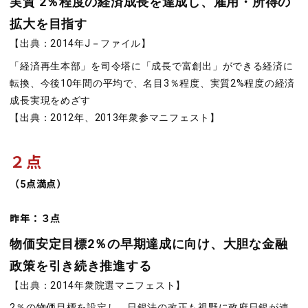
実質 2％程度の経済成長を達成し、雇用・所得の
拡大を目指す
【出典：2014年J－ファイル】
「経済再生本部」を司令塔に「成長で富創出」ができる経済に
転換、今後10年間の平均で、名目3％程度、実質2%程度の経済
成長実現をめざす
【出典：2012年、2013年衆参マニフェスト】
２点
（5点満点）
昨年：３点
物価安定目標2％の早期達成に向け、大胆な金融
政策を引き続き推進する
【出典：2014年衆院選マニフェスト】
2％の物価目標を設定し、日銀法の改正も視野に政府日銀が連