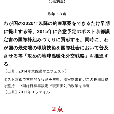
（5点満点）
昨年：３点
わが国の2020年以降の約束草案をできるだけ早期
に提出する等、2015年に合意予定のポスト京都議
定書の国際枠組みづくりに貢献する。同時に、わ
が国の最先端の環境技術を国際社会において普及
させる等「攻めの地球温暖化外交戦略」を推進す
る。
【出典：2014年衆院選マニフェスト】
ポスト京都で主導的な役割を主導、温室効果化ガスの長期目標
は堅持、中期は目標再設定で現実実効的政策を推進
【出典】2013年Ｊファイル
２点