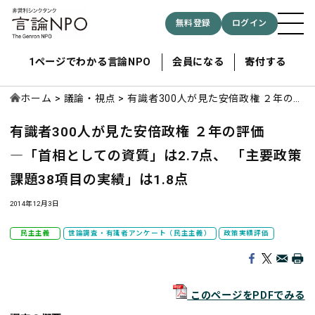
無料登録
ログイン
1ページでわかる言論NPO
会員になる
寄付する
ホーム
議論・視点
有識者300人が見た安倍政権 ２年の評
価 ―「首相としての資質」は2.7
有識者300人が見た安倍政権 ２年の評価
点、 「主要政策課題38項目の実績」
記事検索する
は1.8点
―「首相としての資質」は2.7点、 「主要政策
課題38項目の実績」は1.8点
検索
2014年12月3日
民主主義
世論調査・有識者アンケート（民主主義）
政策実績評価
このページをPDFでみる