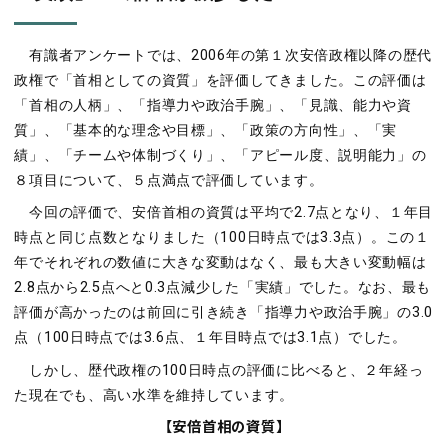
有識者アンケートでは、2006年の第１次安倍政権以降の歴代
政権で「首相としての資質」を評価してきました。この評価は
「首相の人柄」、「指導力や政治手腕」、「見識、能力や資
質」、「基本的な理念や目標」、「政策の方向性」、「実
績」、「チームや体制づくり」、「アピール度、説明能力」の
８項目について、５点満点で評価しています。
今回の評価で、安倍首相の資質は平均で2.7点となり、１年目
時点と同じ点数となりました（100日時点では3.3点）。この１
年でそれぞれの数値に大きな変動はなく、最も大きい変動幅は
2.8点から2.5点へと0.3点減少した「実績」でした。なお、最も
評価が高かったのは前回に引き続き「指導力や政治手腕」の3.0
点（100日時点では3.6点、１年目時点では3.1点）でした。
しかし、歴代政権の100日時点の評価に比べると、２年経っ
た現在でも、高い水準を維持しています。
【安倍首相の資質】