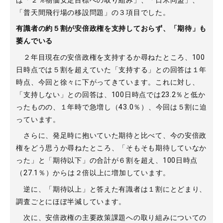
は「２％物価安定目標への取り組み」、「日米同盟」、
「普天間飛行場の移設問題」の３項目でした。
有識者の約５割が安倍政権を支持しておらず、「期待」も
萎んでいる
２年目現在の安倍政権を支持するか尋ねたところ、100
日時点では５割を超えていた「支持する」との回答は１年
時点、今回と徐々に下がってきています。これに対し、
「支持しない」との回答は、100日時点では23.2％と低か
ったものの、１年時で急増し（43.0％）、今回は５割に迫
っています。
さらに、発足時に抱いていた期待と比べて、今の安倍政
権をどう思うか尋ねたところ、「そもそも期待していなか
った」と「期待以下」の合計が６割を超え、100日時点
（27.1％）からは２倍以上に増加しています。
逆に、「期待以上」と答えた有識者は１割にとどまり、
調査ごとにほぼ半減しています。
次に、安倍政権の主要政策課題への取り組みについての