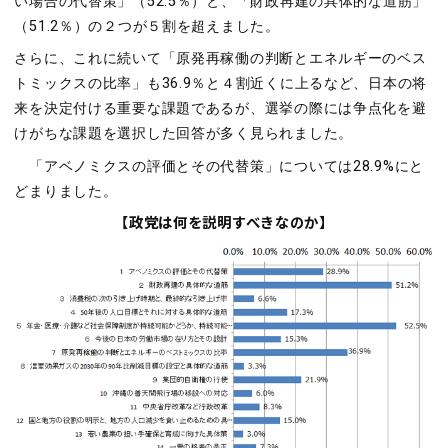
い場合の代替策」（52.5％）と、「財政再建の具体的な道筋」
（51.2％）の２つが５割を超えました。
さらに、これに続いて「原発再稼働の判断とエネルギーのベス
トミックスの比率」も36.9％と４割近くに上るなど、日本の将
来を決定付ける重要な課題であるが、選挙の際には争点化を避
けがちな課題を選択した回答が多く見られました。
「アベノミクスの評価とその代替策」については28.9%にと
どまりました。
【政党は何を説明すべきなのか】