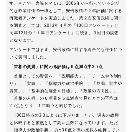
す。そこで、言論ＮＰＯは、2006年から行っている定期
的な政策評価の一環として、安倍政権の２年評価に関する
有識者アンケートを実施しました。第２次安倍政権に関す
る調査としては、2013年４月の「100日アンケート」と
同年12月の「１年目アンケート」に続き、３回目の調査
となります。
アンケートではまず、安倍政権に対する総合的な評価につ
いて質問しました。
「首相の資質」に関わる評価は５点満点中2.7点
首相としての資質を、「説明能力」、「チームや体制作
り」、「実績」、「指導力や政治手腕」、「見識、能力や
資質」、「基本的な理念や目標」、「政策の方向性」、
「首相の人柄」の８項目を５点満点で見たときの平均は
2.7点となり、１年時点と同じでした。
100日時点の3.3点よりは下がりましたが、過去の政権
と比較すると依然として高い点数になっています。ただ、
「指導力や政治手腕」では3.0点と高い点数を維持してい