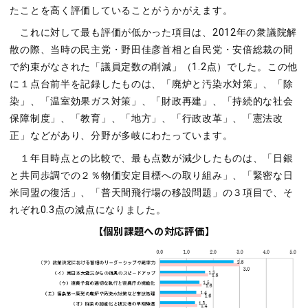
たことを高く評価していることがうかがえます。
これに対して最も評価が低かった項目は、2012年の衆議院解
散の際、当時の民主党・野田佳彦首相と自民党・安倍総裁の間
で約束がなされた「議員定数の削減」（1.2点）でした。この他
に１点台前半を記録したものは、「廃炉と汚染水対策」、「除
染」、「温室効果ガス対策」、「財政再建」、「持続的な社会
保障制度」、「教育」、「地方」、「行政改革」、「憲法改
正」などがあり、分野が多岐にわたっています。
１年目時点との比較で、最も点数が減少したものは、「日銀
と共同歩調での２％物価安定目標への取り組み」、「緊密な日
米同盟の復活」、「普天間飛行場の移設問題」の３項目で、そ
れぞれ0.3点の減点になりました。
【個別課題への対応評価】