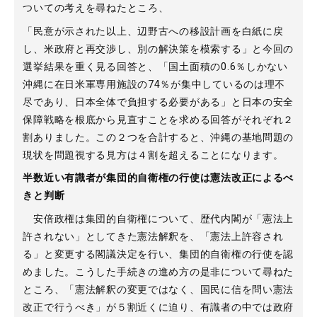
ついての考えを尋ねたところ、
「民意が示された以上、辺野古への移設計画を白紙に戻
し、米政府と再交渉し、別の解決策を模索する」と今回の
選挙結果を重く見る回答と、「国土面積の0.6％しかない
沖縄に在日米軍専用施設の74％が集中しているのは理不
尽であり、日本全体で負担する必要がある」と日本の安全
保障戦略を根底から見直すことを求める回答がそれぞれ２
割ありました。この２つを合計すると、沖縄の基地問題の
現状を問題視する見方は４割を超えることになります。
半数近い有識者が集団的自衛権の行使は憲法改正によるべ
きと判断
安倍政権は集団的自衛権について、歴代内閣が「憲法上
許されない」としてきた憲法解釈を、「憲法上許容され
る」と変更する閣議決定を行い、集団的自衛権の行使を認
めました。こうした手続きの進め方の是非について尋ねた
ところ、「憲法解釈の変更ではなく、国民に信を問い憲法
改正で行うべき」が５割近くに迫り、有識者の中では政府