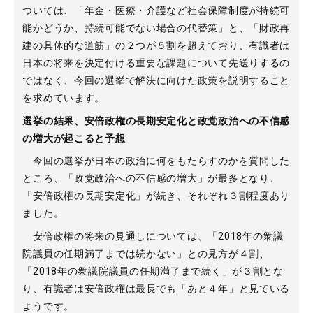
ついては、「年金・医療・介護など社会保障制度が持続可
能かどうか、持続可能でない場合の代替策」と、「財政再
建の具体的な道筋」の２つが５割を超えており、有識者は
日本の将来を決定付ける重要な課題について先送りするの
ではなく、今回の選挙で解決に向けた政策を説明すること
を求めています。
選挙の結果、安倍政権の長期安定化と政党政治への不信感
の増大が起こると予想
今回の選挙が日本の政治に何をもたらすのかを質問した
ところ、「政党政治への不信感の増大」が最多となり、
「安倍政権の長期安定化」が続き、それぞれ３割程度あり
ました。
安倍政権の将来の見通しについては、「2018年の衆議
院議員の任期満了までは続かない」との見方が４割、
「2018年の衆議院議員の任期満了まで続く」が３割とな
り、有識者は安倍政権は最長でも「あと４年」と見ている
ようです。