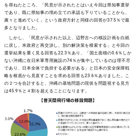
を尋ねたところ、「民意が示されたとはいえ今回は県知事選挙
であり、既に県知事の埋め立ての承認も下りていることから、
粛々と進めていく」という政府方針と同様の回答が37.5％で最
多となりました。
しかし、「民意が示された以上、辺野古への移設計画を白紙
に戻し、米政府と再交渉し、別の解決策を模索する」と今回の
選挙結果を重く見る回答も22.3％あり、「国土面積の0.6％しか
ない沖縄に在日米軍専用施設の74％が集中しているのは理不尽
であり、日本全体で負担する必要がある」と日本の安全保障戦
略を根底から見直すことを求める回答も23.6％ありました。こ
の２つを合計すると、沖縄の基地問題の現状を問題視する見方
は45.9％と４割を超えることになります。
【普天間飛行場の移設問題】