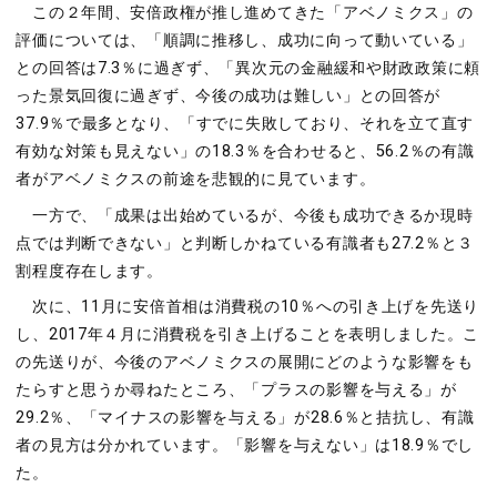
この２年間、安倍政権が推し進めてきた「アベノミクス」の
評価については、「順調に推移し、成功に向って動いている」
との回答は7.3％に過ぎず、「異次元の金融緩和や財政政策に頼
った景気回復に過ぎず、今後の成功は難しい」との回答が
37.9％で最多となり、「すでに失敗しており、それを立て直す
有効な対策も見えない」の18.3％を合わせると、56.2％の有識
者がアベノミクスの前途を悲観的に見ています。
一方で、「成果は出始めているが、今後も成功できるか現時
点では判断できない」と判断しかねている有識者も27.2％と３
割程度存在します。
次に、11月に安倍首相は消費税の10％への引き上げを先送り
し、2017年４月に消費税を引き上げることを表明しました。こ
の先送りが、今後のアベノミクスの展開にどのような影響をも
たらすと思うか尋ねたところ、「プラスの影響を与える」が
29.2％、「マイナスの影響を与える」が28.6％と拮抗し、有識
者の見方は分かれています。「影響を与えない」は18.9％でし
た。