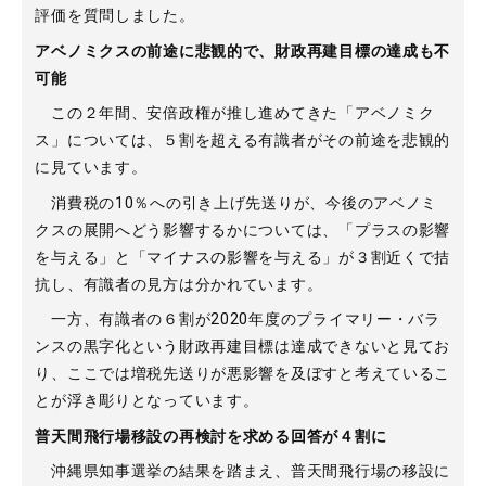
評価を質問しました。
アベノミクスの前途に悲観的で、財政再建目標の達成も不
可能
この２年間、安倍政権が推し進めてきた「アベノミク
ス」については、５割を超える有識者がその前途を悲観的
に見ています。
消費税の10％への引き上げ先送りが、今後のアベノミ
クスの展開へどう影響するかについては、「プラスの影響
を与える」と「マイナスの影響を与える」が３割近くで拮
抗し、有識者の見方は分かれています。
一方、有識者の６割が2020年度のプライマリー・バラ
ンスの黒字化という財政再建目標は達成できないと見てお
り、ここでは増税先送りが悪影響を及ぼすと考えているこ
とが浮き彫りとなっています。
普天間飛行場移設の再検討を求める回答が４割に
沖縄県知事選挙の結果を踏まえ、普天間飛行場の移設に