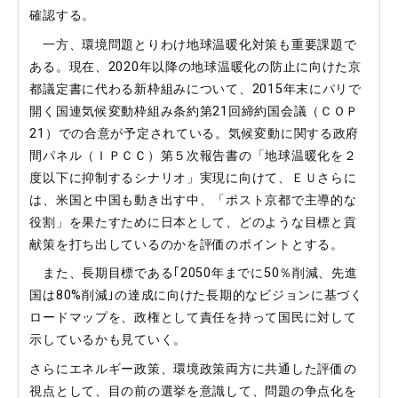
確認する。
一方、環境問題とりわけ地球温暖化対策も重要課題で
ある。現在、2020年以降の地球温暖化の防止に向けた京
都議定書に代わる新枠組みについて、2015年末にパリで
開く国連気候変動枠組み条約第21回締約国会議（ＣＯＰ
21）での合意が予定されている。気候変動に関する政府
間パネル（ＩＰＣＣ）第５次報告書の「地球温暖化を２
度以下に抑制するシナリオ」実現に向けて、ＥＵさらに
は、米国と中国も動き出す中、「ポスト京都で主導的な
役割」を果たすために日本として、どのような目標と貢
献策を打ち出しているのかを評価のポイントとする。
また、長期目標である｢2050年までに50％削減、先進
国は80%削減｣の達成に向けた長期的なビジョンに基づく
ロードマップを、政権として責任を持って国民に対して
示しているかも見ていく。
さらにエネルギー政策、環境政策両方に共通した評価の
視点として、目の前の選挙を意識して、問題の争点化を