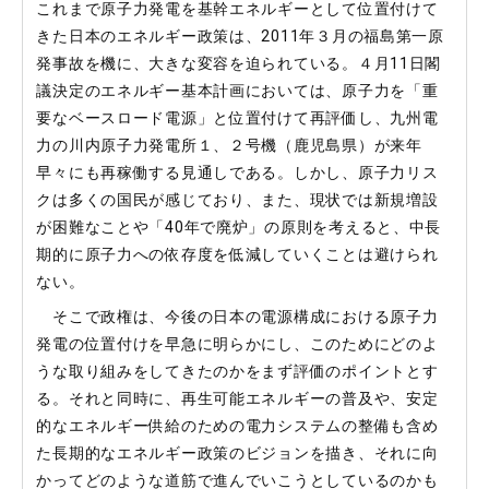
これまで原子力発電を基幹エネルギーとして位置付けて
きた日本のエネルギー政策は、2011年３月の福島第一原
発事故を機に、大きな変容を迫られている。４月11日閣
議決定のエネルギー基本計画においては、原子力を「重
要なベースロード電源」と位置付けて再評価し、九州電
力の川内原子力発電所１、２号機（鹿児島県）が来年
早々にも再稼働する見通しである。しかし、原子力リス
クは多くの国民が感じており、また、現状では新規増設
が困難なことや「40年で廃炉」の原則を考えると、中長
期的に原子力への依存度を低減していくことは避けられ
ない。
そこで政権は、今後の日本の電源構成における原子力
発電の位置付けを早急に明らかにし、このためにどのよ
うな取り組みをしてきたのかをまず評価のポイントとす
る。それと同時に、再生可能エネルギーの普及や、安定
的なエネルギー供給のための電力システムの整備も含め
た長期的なエネルギー政策のビジョンを描き、それに向
かってどのような道筋で進んでいこうとしているのかも