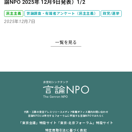
論NPO 2025年 12月9日発表）1/2
民主主義
世論調査・有識者アンケート（民主主義）
政党/選挙
2025年12月7日
一覧を見る
代表・工藤の発言
プレスリリース
メディア掲載
オフィス案内
お問い合わせ
言論NPOとは
寄付する
フォーラムに参加する
言論NPOではたらく
「東京会議」特設サイト
「東京-北京フォーラム」特設サイト
特定商取引法に基づく表記