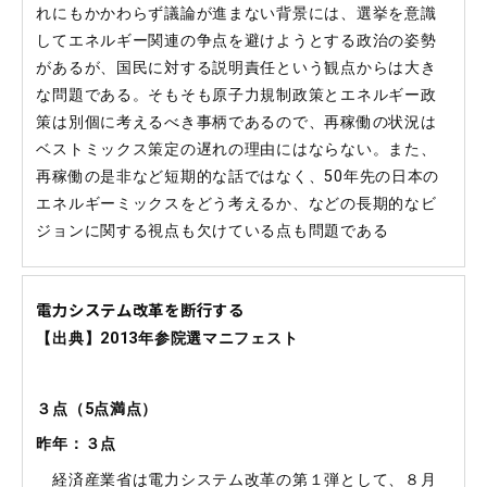
れにもかかわらず議論が進まない背景には、選挙を意識
してエネルギー関連の争点を避けようとする政治の姿勢
があるが、国民に対する説明責任という観点からは大き
な問題である。そもそも原子力規制政策とエネルギー政
策は別個に考えるべき事柄であるので、再稼働の状況は
ベストミックス策定の遅れの理由にはならない。また、
再稼働の是非など短期的な話ではなく、50年先の日本の
エネルギーミックスをどう考えるか、などの長期的なビ
ジョンに関する視点も欠けている点も問題である
電力システム改革を断行する
【出典】2013年参院選マニフェスト
３点（
5
点満点）
昨年：３点
経済産業省は電力システム改革の第１弾として、８月