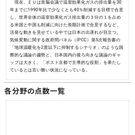
現在、ＥＵは首脳会議で温室効果化ガスの排出量を30
年までに1990年比で少なくとも40％削減する目標で合意
し、世界全体の温室効果化ガス排出量の３分の１を占め
る米国と中国も削減に向けた長期計画で合意するなど、
活発な動きを見せている中では日本の出遅れが目立つ。
気候変動に関する政府間パネル（IPCC）第5次報告書の
「地球温暖化を2度以下に抑制するシナリオ」のような国
際的な議論の趨勢と、日本国内の後ろ向きな議論のギャ
ップは大きく、「ポスト京都で主導的な役割」を果たし
ているとは言い難い状況になっている。
各分野の点数一覧
経済再生
財政
復興・防災