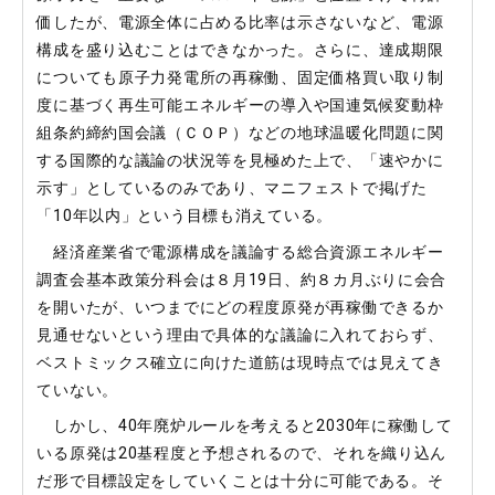
価したが、電源全体に占める比率は示さないなど、電源
構成を盛り込むことはできなかった。さらに、達成期限
についても原子力発電所の再稼働、固定価格買い取り制
度に基づく再生可能エネルギーの導入や国連気候変動枠
組条約締約国会議（ＣＯＰ）などの地球温暖化問題に関
する国際的な議論の状況等を見極めた上で、「速やかに
示す」としているのみであり、マニフェストで掲げた
「10年以内」という目標も消えている。
経済産業省で電源構成を議論する総合資源エネルギー
調査会基本政策分科会は８月19日、約８カ月ぶりに会合
を開いたが、いつまでにどの程度原発が再稼働できるか
見通せないという理由で具体的な議論に入れておらず、
ベストミックス確立に向けた道筋は現時点では見えてき
ていない。
しかし、40年廃炉ルールを考えると2030年に稼働して
いる原発は20基程度と予想されるので、それを織り込ん
だ形で目標設定をしていくことは十分に可能である。そ