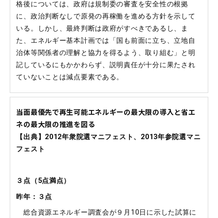
格後については、政府は規制委の審査を安全性の根拠
に、政治判断なしで原発の再稼働を進める方針を示して
いる。しかし、最終判断は政府がすべきであるし、ま
た、エネルギー基本計画では「国も前面に立ち、立地自
治体等関係者の理解と協力を得るよう、取り組む」と明
記しているにもかかわらず、説明責任が十分に果たされ
ていないことは減点要素である。
当面最優先で再生可能エネルギーの最大限の導入と省エ
ネの最大限の推進を図る
【出典】2012年衆院選マニフェスト、2013年参院選マニ
フェスト
３点（
5
点満点）
昨年：３点
総合資源エネルギー調査会が９月10日に示した試算に