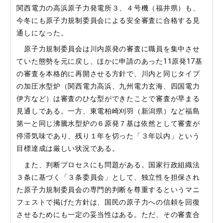
関西電力の高浜原子力発電所３、４号機（福井県）も、
今冬にも原子力規制委員会による安全審査に合格する見
通しになった。
原子力規制委員会は川内原発の審査に職員を集中させ
ていた態勢を元に戻し、ほかに申請のあった11原発17基
の審査を本格的に再開させる方針で、川内と同じタイプ
の加圧水型炉（関西電力高浜、九州電力玄海、四国電力
伊方など）は審査のひな型ができたことで審査が早まる
見通しである。一方、東電柏崎刈羽（新潟県）など福島
第一と同じ沸騰水型炉の６原発７基は依然として審査が
停滞気味であり、残り１年を切った「３年以内」という
目標達成は厳しい状況である。
また、判断プロセスにも問題がある。国家行政組織法
３条に基づく「３条委員会」として、独立性を担保され
た原子力規制委員会の専門的判断を尊重するというマニ
フェストで掲げた方針は、国民の原子力への信頼を回復
させるためにも一定の妥当性はある。ただ、その審査合