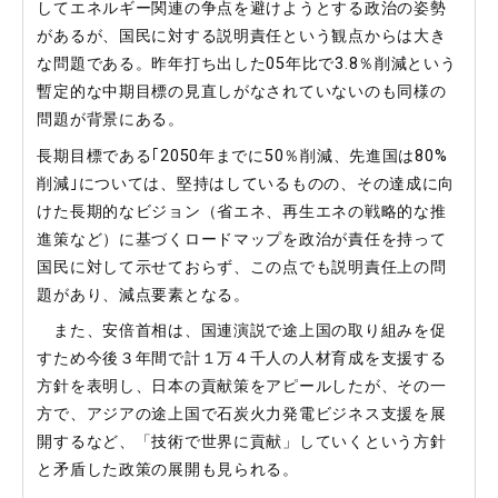
してエネルギー関連の争点を避けようとする政治の姿勢
があるが、国民に対する説明責任という観点からは大き
な問題である。昨年打ち出した05年比で3.8％削減という
暫定的な中期目標の見直しがなされていないのも同様の
問題が背景にある。
長期目標である｢2050年までに50％削減、先進国は80%
削減｣については、堅持はしているものの、その達成に向
けた長期的なビジョン（省エネ、再生エネの戦略的な推
進策など）に基づくロードマップを政治が責任を持って
国民に対して示せておらず、この点でも説明責任上の問
題があり、減点要素となる。
また、安倍首相は、国連演説で途上国の取り組みを促
すため今後３年間で計１万４千人の人材育成を支援する
方針を表明し、日本の貢献策をアピールしたが、その一
方で、アジアの途上国で石炭火力発電ビジネス支援を展
開するなど、「技術で世界に貢献」していくという方針
と矛盾した政策の展開も見られる。