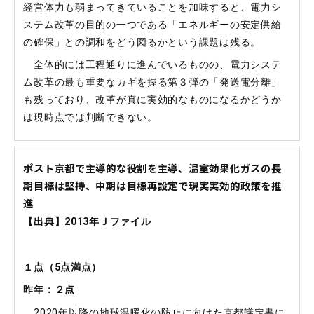
経営体力も弱まってきていることを加味すると、電力シ
ステム改革の目的の一つである「エネルギーの安定供給
の確保」との調和をどう図るかという課題は残る。
全体的には工程通りに進んでいるものの、電力システ
ム改革の最も重要なカギを握る第３弾の「発送電分離」
も残っており、改革が真に実効的なものになるかどうか
は現時点では判断できない。
ポスト京都で主導的な役割を主導、温室効果化ガスの長
期目標は堅持、中期は目標再設定で現実実効的政策を推
進
【出典】2013年Ｊファイル
１点（
5
点満点）
昨年：２点
2020年以降の地球温暖化の防止に向けた京都議定書に