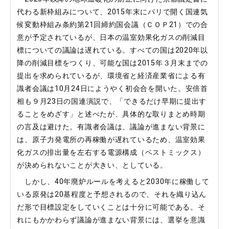
代わる新枠組みについて、2015年末にパリで開く国連気
候変動枠組み条約第21回締約国会議（ＣＯＰ21）での合
意が予定されているが、日本の温室効果化ガスの削減目
標についての議論は遅れている。すべての国は2020年以
降の削減目標をつくり、可能な国は2015年３月末までの
提出を求められているが、環境省と経済産業省による有
識者会議は10月24日にようやく初会合を開いた。安倍首
相も９月23日の国連演説で、「できるだけ早期に提出す
ることをめざす」と述べたが、具体的な取りまとめ時期
の言及は避けた。有識者会議は、議論が進まない背景に
は、原子力発電所の再稼働が遅れているため、温室効果
化ガスの排出量を左右する電源構成（ベストミックス）
が決められないことが大きい、としている。
しかし、40年廃炉ルールを考えると2030年に稼働して
いる原発は20基程度と予想されるので、それを織り込ん
だ形で目標設定をしていくことは十分に可能である。そ
れにもかかわらず議論が進まない背景には、選挙を意識