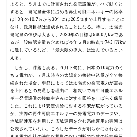
よると、５月までに計画された発電設備がすべて動くと
すると、発電量全体に占める再生可能エネルギーの比率
は13年の10.7％から30年には20.5％まで上昇することに
なり、政府目標は達成されることになる。特に、太陽光
発電量の伸びは大きく、2030年の目標は5300万kwであ
るが、設備認定量も含めれば今年５月の時点で7431万kw
に達しているなど、「最大限の導入」は進んでいるとい
える。
しかし、課題もある。９月下旬に、日本の10電力のう
ち５電力が、７月末時点の太陽光の接続申込量が全て接
続された場合、季節によっては太陽光の発電電力が需要
を上回るとの見通しを理由に、相次いで再生可能エネル
ギー発電設備の接続申込みに対する回答をしばらく保留
した。これにより安定供給に対する不安が広がっている
が、実際の再生可能エネルギーの発電電力のデータや、
地域間連系を利用した広域運用を含む系統運用の実態は
公表されていない。こうしたデータが明らかにされない
まま電力会社の法的な根拠のない判断で突然の接続保留