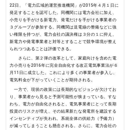
22日、「電力広域的運営推進機関」が2015年４月１日に
発足することを認可した。同機関には電力会社に加え、
小売りを手がける新電力、発電だけを手がける事業者の
３グループが参加する。同機関は送電線の整備などに強
い権限を持つが、電力会社の議決権は３分の１に抑え、
新電力や発電事業者と対等とすることで競争環境が整え
られつつあることは評価できる。
さらに、第２弾の改革として、家庭向けを含めた電
力小売りを2016年に完全自由化する改正電気事業法が６
月11日に成立した。これにより多くの事業者が参入し、
電気料金が下がっていくことが期待される。
一方で、現状の政策には長期的なビジョンが欠けてお
り、事業者から見ると予測可能性が狭まっている。すな
わち、電力が自由化されると、電気事業者にとって長期
投資のリスクが増え、その結果新たな発電所を建設する
インセンティブが失われ、系統全体の供給力（予備力）
が減ってしまうことも懸念される。さらに、電力会社の