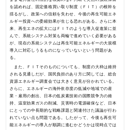
を認めれば、固定価格買い取り制度（ＦＩＴ）の根幹を
揺るがし、政策への信頼を失わせ、今後の再生可能エネ
ルギー投資への委縮効果が生じる恐れがある。さらに本
来、再生エネの拡大にはＦＩＴのような導入促進策に並
んで、系統システム対策も両輪で進めていく必要がある
が、現在の系統システムは再生可能エネルギーの大規模
導入に対応しうるものになっていないという問題があ
る。
また、ＦＩＴそのものについても、制度の大枠は維持
される見通しだが、国民負担のあり方に関しては、総合
資源エネルギー調査会では大きく意見が分かれている。
さらに、エネルギーの海外依存度の低減や地域での産
業・雇用の創出、日本の低炭素技術の国際競争力の維
持、温室効果ガスの削減、災害時の電源確保など、日本
にとっての中長期的な戦略課題と関連付けた議論が行わ
れていない点も問題である。したがって、今後も再生可
能エネルギーの導入が順調に進むかどうかは現時点では