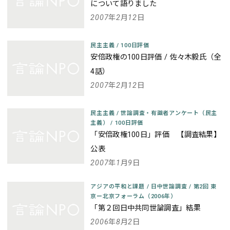
について語りました
2007年2月12日
民主主義
/
100日評価
安倍政権の100日評価 / 佐々木毅氏（全
4話）
2007年2月12日
民主主義
/
世論調査・有識者アンケート（民主
主義）
/
100日評価
「安倍政権100日」評価 【調査結果】
公表
2007年1月9日
アジアの平和と課題
/
日中世論調査
/
第2回 東
京ー北京フォーラム（2006年）
「第２回日中共同世論調査」結果
2006年8月2日