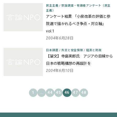
民主主義
/
世論調査・有識者アンケート（民主
主義）
アンケート結果 「小泉改革の評価と参
院選で描かれるべき争点・対立軸」
vol.1
2004年6月28日
日本課題
/
外交と安全保障
/
経済と財政
【論文】寺島実郎氏 アジアの目線から
日本の戦略構想の再設計を
2004年6月10日
1
...
44
45
46
47
48