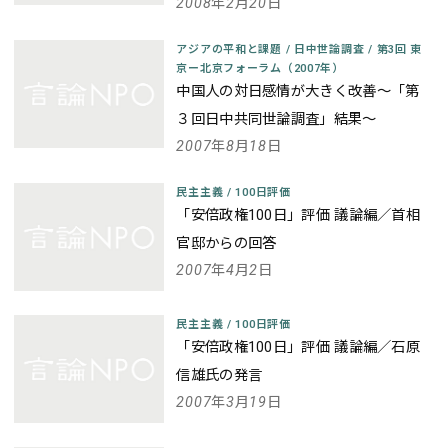
2008年2月20日
アジアの平和と課題
/
日中世論調査
/
第3回 東
京ー北京フォーラム（2007年）
中国人の対日感情が大きく改善～「第
３回日中共同世論調査」結果～
2007年8月18日
民主主義
/
100日評価
「安倍政権100日」評価 議論編／首相
官邸からの回答
2007年4月2日
民主主義
/
100日評価
「安倍政権100日」評価 議論編／石原
信雄氏の発言
2007年3月19日