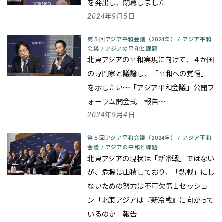
を発出し、閉幕しました
2024年9月5日
第５回アジア平和会議（2024年）
/
アジア平和
会議
/
アジアの平和と課題
北東アジアの平和実現に向けて、４か国
の専門家と議論し、「平和への覚悟」
を示したい
～「アジア平和会議」公開フ
ォーラム開会式 報告～
2024年9月4日
第５回アジア平和会議（2024年）
/
アジア平和
会議
/
アジアの平和と課題
北東アジアの現状は「新冷戦」ではない
が、危機は山積しており、「熱戦」にし
ないための努力は不可欠
第１セッショ
ン「北東アジアは『新冷戦』に向かって
いるのか」報告