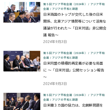
第５回アジア平和会議（2024年）
/
アジア平和
会議
/
アジアの平和と課題
日米両国のトップが交代した後の日米
関係、北東アジア情勢等について活発な
議論が行われた
～「日米対話」非公開会
議 報告～
2024年9月3日
第５回アジア平和会議（2024年）
/
アジア平和
会議
/
アジアの平和と課題
日米同盟の積極的再定義が必要な局面
に
～「日米対話」公開セッション報告
～
2024年9月3日
第５回アジア平和会議（2024年）
/
アジア平和
会議
/
アジアの平和と課題
日米韓３カ国の協力は、北朝鮮問題を