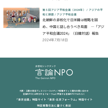
第５回アジア平和会議（2024年）
/
アジアの平
和と課題
/
アジア平和会議
北朝鮮の非核化で日米韓は戦略を固
め、中国と話し合うべき局面 ―「アジ
ア平和会議2024」（日韓対話）報告
2024年7月18日
代表・工藤の発言
プレスリリース
メディア掲載
オフィス案内
お問い合わせ
言論NPOとは
寄付する
フォーラムに参加する
言論NPOではたらく
「東京会議」特設サイト
「東京-北京フォーラム」特設サイト
特定商取引法に基づく表記