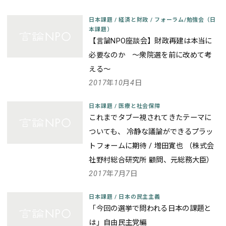
日本課題
/
経済と財政
/
フォーラム/勉強会（日
本課題）
【言論NPO座談会】財政再建は本当に
必要なのか ～衆院選を前に改めて考
える～
2017年10月4日
日本課題
/
医療と社会保障
これまでタブー視されてきたテーマに
ついても、 冷静な議論ができるプラッ
トフォームに期待 / 増田寛也 （株式会
社野村総合研究所 顧問、元総務大臣）
2017年7月7日
日本課題
/
日本の民主主義
「今回の選挙で問われる日本の課題と
は」自由民主党編