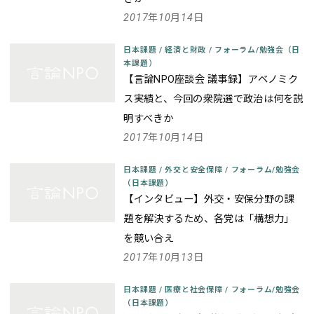
2017年10月14日
日本課題
/
経済と財政
/
フォーラム/勉強会（日
本課題）
【言論NPO座談会 議事録】アベノミク
ス実績と、今回の衆院選で政治は何を説
明すべきか
2017年10月14日
日本課題
/
外交と安全保障
/
フォーラム/勉強会
（日本課題）
【インタビュー】外交・安保分野の課
題を解決するため、各党は「構想力」
を競い合え
2017年10月13日
日本課題
/
医療と社会保障
/
フォーラム/勉強会
（日本課題）