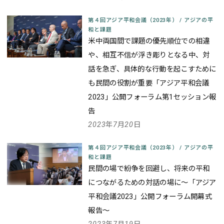
第４回アジア平和会議（2023年）
/
アジアの平
和と課題
米中両国間で課題の優先順位での相違
や、相互不信が浮き彫りとなる中、対
話を急ぎ、具体的な行動を起こすために
も民間の役割が重要
「アジア平和会議
2023」公開フォーラム第1セッション報
告
2023年7月20日
第４回アジア平和会議（2023年）
/
アジアの平
和と課題
民間の場で紛争を回避し、将来の平和
につながるための対話の場に
～「アジア
平和会議2023」公開フォーラム開幕式
報告～