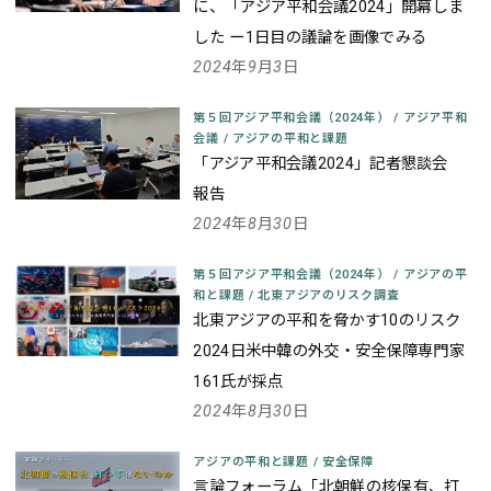
に、「アジア平和会議2024」開幕しま
した
ー1日目の議論を画像でみる
2024年9月3日
第５回アジア平和会議（2024年）
/
アジア平和
会議
/
アジアの平和と課題
「アジア平和会議2024」記者懇談会
報告
2024年8月30日
第５回アジア平和会議（2024年）
/
アジアの平
和と課題
/
北東アジアのリスク調査
北東アジアの平和を脅かす10のリスク
2024
日米中韓の外交・安全保障専門家
161氏が採点
2024年8月30日
アジアの平和と課題
/
安全保障
言論フォーラム「北朝鮮の核保有、打