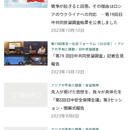
戦争が起きると回答。その理由はロシ
アのウクライナへの対応
―第19回日
中共同世論調査結果を公表しました
2023年10月10日
第19回東京ー北京フォーラム（2023年）
/
アジ
アの平和と課題
/
日中世論調査
「第19 回日中共同世論調査」記者会見
報告
2023年10月10日
アジアの平和と課題
/
安全保障
先人が掲げた思想を、我々が具体化を
「第5回日中安全保障会議」第3セッシ
ョン・閉幕式報告
2023年9月8日
アジアの平和と課題
/
安全保障