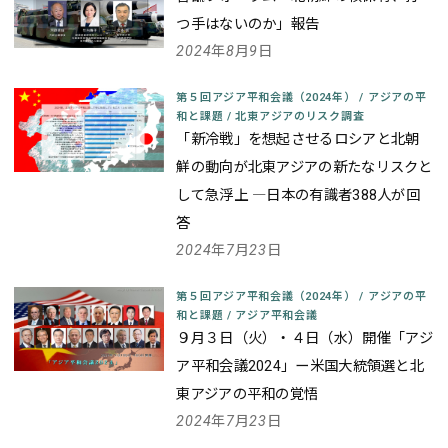
つ手はないのか」報告
2024年8月9日
第５回アジア平和会議（2024年）
/
アジアの平
和と課題
/
北東アジアのリスク調査
「新冷戦」を想起させるロシアと北朝
鮮の動向が北東アジアの新たなリスクと
して急浮上 ―日本の有識者388人が回
答
2024年7月23日
第５回アジア平和会議（2024年）
/
アジアの平
和と課題
/
アジア平和会議
９月３日（火）・４日（水）開催
「アジ
ア平和会議2024」
ー米国大統領選と北
東アジアの平和の覚悟
2024年7月23日