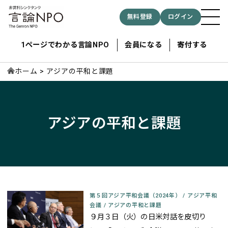
無料登録
ログイン
1ページでわかる言論NPO
会員になる
寄付する
ホーム
アジアの平和と課題
記事検索する
アジアの平和と課題
検索
第５回アジア平和会議（2024年）
/
アジア平和
会議
/
アジアの平和と課題
９月３日（火）の日米対話を皮切り