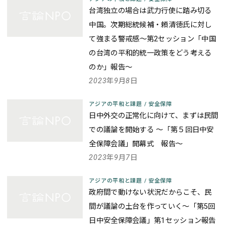
台湾独立の場合は武力行使に踏み切る
中国。次期総統候補・頼清徳氏に対し
て強まる警戒感
～第2セッション「中国
の台湾の平和的統一政策をどう考える
のか」報告～
2023年9月8日
アジアの平和と課題
/
安全保障
日中外交の正常化に向けて、まずは民間
での議論を開始する
～「第５回日中安
全保障会議」開幕式 報告～
2023年9月7日
アジアの平和と課題
/
安全保障
政府間で動けない状況だからこそ、民
間が議論の土台を作っていく
～「第5回
日中安全保障会議」第1セッション報告