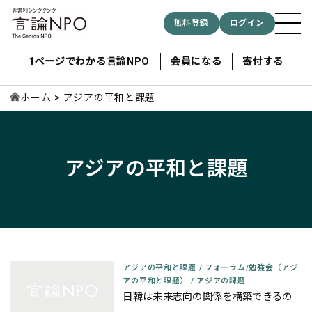
無料登録
ログイン
1ページでわかる言論NPO
会員になる
寄付する
ホーム
アジアの平和と課題
記事検索する
アジアの平和と課題
検索
アジアの平和と課題
/
フォーラム/勉強会（アジ
アの平和と課題）
/
アジアの課題
日韓は未来志向の関係を構築できるの