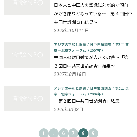
日本人と中国人の認識に対照的な傾向
が浮き彫りとなっている～「第４回日中
共同世論調査」結果～
2008年10月11日
アジアの平和と課題
/
日中世論調査
/
第3回 東
京ー北京フォーラム（2007年）
中国人の対日感情が大きく改善～「第
３回日中共同世論調査」結果～
2007年8月18日
アジアの平和と課題
/
日中世論調査
/
第2回 東
京ー北京フォーラム（2006年）
「第２回日中共同世論調査」結果
2006年8月2日
1
...
6
7
8
9