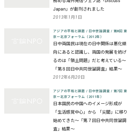
務める海外発信ウェブ誌「Discuss
Japan」が創刊されました
2013年1月1日
アジアの平和と課題
/
日中世論調査
/
第8回 東
京ー北京フォーラム（2012年）
日中両国民は現在の日中関係は悪化傾
向にあると認識し、両国の発展を妨げ
るのは「領土問題」だと考えている～
「第８回日中共同世論調査」結果～
2012年6月20日
アジアの平和と課題
/
日中世論調査
/
第7回 東
京ー北京フォーラム（2011年）
日本国民の中国へのイメージ形成が
「生活感覚中心」から 「尖閣」に移り
始めてきた～「第７回日中共同世論調
査」結果～