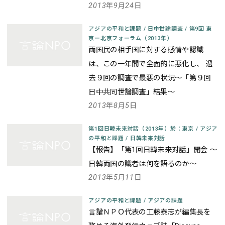
2013年9月24日
アジアの平和と課題
/
日中世論調査
/
第9回 東
京ー北京フォーラム（2013年）
両国民の相手国に対する感情や認識
は、この一年間で全面的に悪化し、 過
去９回の調査で最悪の状況～「第９回
日中共同世論調査」結果～
2013年8月5日
第1回日韓未来対話（2013年）於：東京
/
アジア
の平和と課題
/
日韓未来対話
【報告】「第1回日韓未来対話」開会 ～
日韓両国の識者は何を語るのか～
2013年5月11日
アジアの平和と課題
/
アジアの課題
言論ＮＰＯ代表の工藤泰志が編集長を