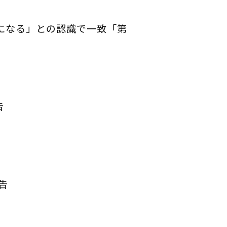
になる」との認識で一致
「第
告
告