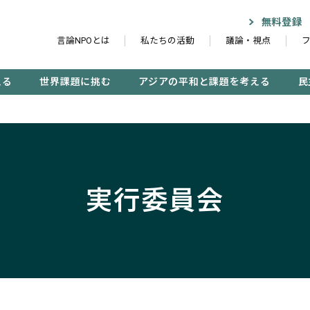
無料登録
言論NPOとは
私たちの活動
議論・視点
える
世界課題に挑む
アジアの平和と課題を考える
民
記事検索する
実行委員会
検