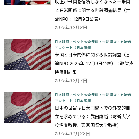
以上が米国を信頼しなくなったー米国
と日米関係に関する世論調査結果（言
論NPO：12月9日公表）
2025年12月8日
日本課題
/
外交と安全保障
/
世論調査・有識者
アンケート（日本課題）
米国と日米関係に関する世論調査（言
論NPO 2025年 12月9日発表）：政党支
持層別結果
2025年12月7日
日本課題
/
外交と安全保障
/
世論調査・有識者
アンケート（日本課題）
日本の世論は日米同盟下での外交的自
立を求めている：武田康裕（防衛大学
校名誉教授、東京国際大学教授）
2025年11月22日