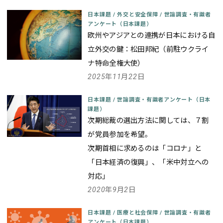
日本課題
/
外交と安全保障
/
世論調査・有識者
アンケート（日本課題）
欧州やアジアとの連携が日本における自
立外交の鍵：松田邦紀（前駐ウクライ
ナ特命全権大使）
2025年11月22日
日本課題
/
世論調査・有識者アンケート（日本
課題）
次期総裁の選出方法に関しては、７割
が党員参加を希望。
次期首相に求めるのは「コロナ」と
「日本経済の復興」、「米中対立への
対応」
2020年9月2日
日本課題
/
医療と社会保障
/
世論調査・有識者
アンケート（日本課題）