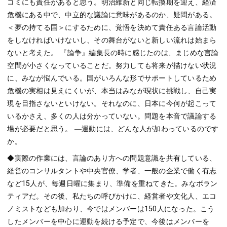
コミにも責任があると思う。明治維新と同じ転換期を迎え、経済
危機にある中で、中立的な議論に意味があるのか、疑問がある。
＜夢の持てる国＞にするために、覚悟を決めて責任ある言論活動
をしなければいけないし、その舞台がないと新しい流れは始まら
ないと考えた。 『論争』編集長の時に感じたのは、まじめな言論
空間が小さくなっていることだ。努力しても将来が描けない状況
に、みなが悩んでいる。国がいろんな形でサポートしているため
危機の実相は見えにくいが、本当はみなが現状に挑戦し、自己実
現を目指さないといけない。それなのに、日本に今何が起こって
いるかさえ、多くの人は分かっていない。問題を本音で議論する
場が必要だと思う。 ―運動には、どんな人が加わっているのです
か。
◆実際の作業には、言論のあり方への問題意識を共有している、
経営のコンサルタントや中央官僚、学者、一般の企業で働く有志
など15人が、毎週日曜に集まり、準備を重ねてきた。みなボラン
ティアだ。その後、私たちの呼びかけに、経営者や文化人、エコ
ノミストなども加わり、今ではメンバーは150人になった。こう
したメンバーを中心に運動を続ける予定で、今後はメンバーを