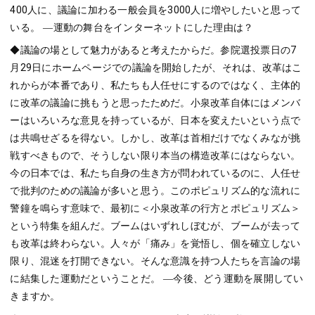
400人に、議論に加わる一般会員を3000人に増やしたいと思って
いる。 ―運動の舞台をインターネットにした理由は？
◆議論の場として魅力があると考えたからだ。参院選投票日の7
月29日にホームページでの議論を開始したが、それは、改革はこ
れからが本番であり、私たちも人任せにするのではなく、主体的
に改革の議論に挑もうと思ったためだ。小泉改革自体にはメンバ
ーはいろいろな意見を持っているが、日本を変えたいという点で
は共鳴せざるを得ない。しかし、改革は首相だけでなくみなが挑
戦すべきもので、そうしない限り本当の構造改革にはならない。
今の日本では、私たち自身の生き方が問われているのに、人任せ
で批判のための議論が多いと思う。このポピュリズム的な流れに
警鐘を鳴らす意味で、最初に＜小泉改革の行方とポピュリズム＞
という特集を組んだ。ブームはいずれしぼむが、ブームが去って
も改革は終わらない。人々が「痛み」を覚悟し、個を確立しない
限り、混迷を打開できない。そんな意識を持つ人たちを言論の場
に結集した運動だということだ。 ―今後、どう運動を展開してい
きますか。