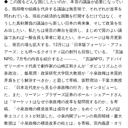
◆ この国をどんな国にしたいのか、本音の議論が必要になってい
る。既得権や組織を代弁する議論は無意味で、それぞれが改革を
問われている。現在の経済的な困難を打開するだけではなく、そ
うした真剣勝負の議論から新しい日本の将来像、そして政策を生
み出したい。私たちは発言の舞台を提供し、まじめで質のよい議
論であれば一般会員も筆者に迎えたい。ホームページは毎月更新
し、発言の場も拡大する。12月には「日本版フォーリン・アフェ
アーズ」とも呼べるクオリティ誌の創刊も目指している。 『言論
NPO』7月号の内容を紹介すると―――。 『言論NPO』アドバイ
ザリーボード代表で劇作家の山崎正和さんが「ポピュリズムと小
泉政治」、飯尾潤・政策研究大学院大教授が「小泉政権は本質的
矛盾をどう解決すべきか」と題して寄稿。坂野潤治・千葉大教授
に、「日本近代史から見る小泉政権の行方」をインタビューし
た。また、リーマン・ブラザーズ証券のポール・シェアードさん
は「マーケットはなぜ小泉政権の改革を疑問視するのか」を寄
稿。「小泉政権の構造改革は成功するか」をめぐって、2人の証
券エコノミストが対談した。小泉内閣ブレーンの島田晴雄・慶大
教授は「小泉政権の構造改革の柱とは」を寄稿。宮内義彦・オリ