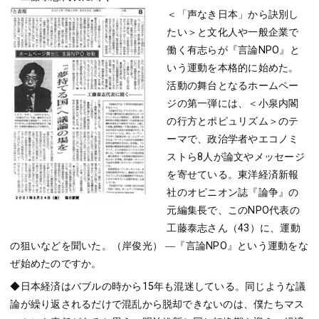
＜「声なき日本」から訣別し
たい＞と文化人や一般企業で
働く有志らが『言論NPO』と
いう運動を本格的に始めた。
活動の舞台となるホームペー
ジの第一弾には、＜小泉内閣
の行方とポピュリズム＞のテ
ーマで、政治学者やエコノミ
ストら8人が論文やメッセージ
を寄せている。東洋経済新報
社のオピニオン誌『論争』の
元編集長で、このNPO代表の
工藤泰志さん（43）に、運動
の狙いなどを聞いた。（岸俊光） ―『言論NPO』という運動をな
ぜ始めたのですか。
◆日本経済はバブルの時から15年も混迷している。同じような議
論が繰り返されるだけで混乱から脱却できないのは、僕たちマス