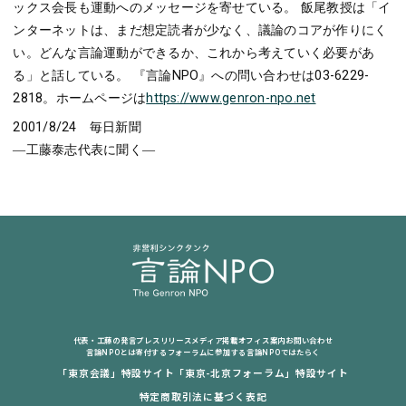
ックス会長も運動へのメッセージを寄せている。 飯尾教授は「イ
ンターネットは、まだ想定読者が少なく、議論のコアが作りにく
い。どんな言論運動ができるか、これから考えていく必要があ
る」と話している。 『言論NPO』への問い合わせは03-6229-
2818。ホームページは
https://www.genron-npo.net
2001/8/24 毎日新聞
―工藤泰志代表に聞く―
代表・工藤の発言
プレスリリース
メディア掲載
オフィス案内
お問い合わせ
言論NPOとは
寄付する
フォーラムに参加する
言論NPOではたらく
「東京会議」特設サイト
「東京-北京フォーラム」特設サイト
特定商取引法に基づく表記