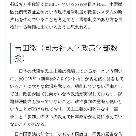
49.3％と半数近くにのぼっているのも注目される。小選挙
区比例代表並立制という現行選挙制度が政党システムの断
片化を生んでいることを考えても、選挙制度のあり方を再
検討する時期に来ているように思われる。
吉田徹（同志社大学政策学部教
授）
「日本の代議制民主主義は機能しているか」という問い
に、実に49％（前年比27ポイント増）が否定的回答をして
いることに大きな危惧を覚える。機能していない理由とし
ては、政党が国民に向かい合う政治が実現しておらず、課
題解決能力も持っていないこと、政治参加の意識が低いと
いうことが挙げられており、民主主義の根幹をなす「競
争」と「参加」の２つの次元で日本政治が期待に添えてい
ないことがわかる。
日本国憲法は前文で「そもそも国政は、国民の厳粛な信