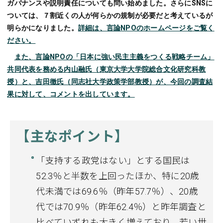
ガバナンスや説明責任についても問い始めました。さらにSNSに
ついては、７割近くの人が何らかの規制が必要だと考えているが
明らかになりました。
詳細は、言論NPOのホームページをご覧く
ださい。
また、言論NPOの「日本に強い民主主義をつくる戦略チーム」
共同代表を務める内山融氏（東京大学大学院総合文化研究科教
授）と、吉田徹氏（同志社大学政策学部教授）が、今回の調査結
果に対して、コメントを出しています。
【主なポイント】
「支持する政党はない」とする国民は
52.3％と半数を上回ったほか、特に20歳
代未満では69.6％（昨年57.7％）、20歳
代では70.9％（昨年62.4％）と昨年調査と
比べていずれも大きく増えており、若い世