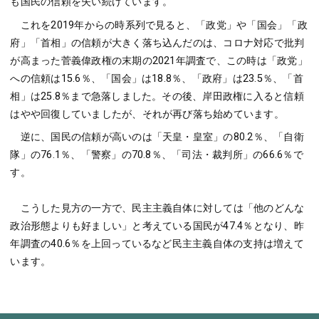
も国民の信頼を失い続けています。
これを2019年からの時系列で見ると、「政党」や「国会」「政
府」「首相」の信頼が大きく落ち込んだのは、コロナ対応で批判
が高まった菅義偉政権の末期の2021年調査で、この時は「政党」
への信頼は15.6％、「国会」は18.8％、「政府」は23.5％、「首
相」は25.8％まで急落しました。その後、岸田政権に入ると信頼
はやや回復していましたが、それが再び落ち始めています。
逆に、国民の信頼が高いのは「天皇・皇室」の80.2％、「自衛
隊」の76.1％、「警察」の70.8％、「司法・裁判所」の66.6％で
す。
こうした見方の一方で、民主主義自体に対しては「他のどんな
政治形態よりも好ましい」と考えている国民が47.4％となり、昨
年調査の40.6％を上回っているなど民主主義自体の支持は増えて
います。