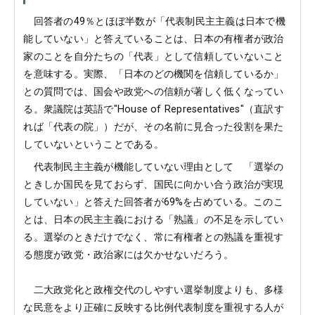
回答者の49％とほぼ半数が「代表制民主主義は日本で機
能していない」と答えていることは、日本の有権者が政治
家のことを自分たちの「代表」として信頼していないこと
を意味する。実際、「日本のどの機関を信頼しているか」
との質問では、国会や政党への信頼が著しく低くなってい
る。衆議院は英語で"House of Representatives"（直訳す
れば「代表の院」）だが、その名前に見合った役割を果た
していないということである。
代表制民主主義が機能していない理由として 「選挙の
ときしか国民を見ておらず、国民に向かい合う政治が実現
していない」と答えた回答者が69%を占めている。このこ
とは、日本の民主主義における「熟議」の不足を示してい
る。選挙のときだけでなく、常に有権者との熟議を重視す
る態度が政党・政治家には欠かせないだろう。
二大政党化と政権交代のしやすい選挙制度よりも、多様
な民意をより正確に反映する比例代表制度を重視する人が