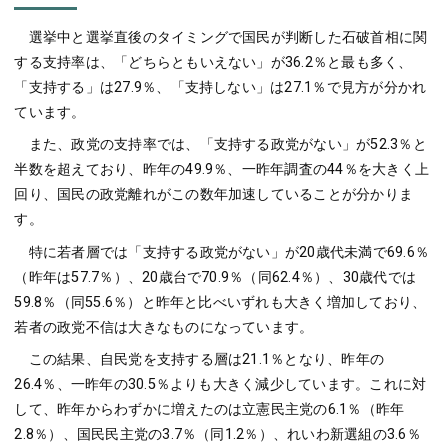
選挙中と選挙直後のタイミングで国民が判断した石破首相に関
する支持率は、「どちらともいえない」が36.2％と最も多く、
「支持する」は27.9％、「支持しない」は27.1％で見方が分かれ
ています。
また、政党の支持率では、「支持する政党がない」が52.3％と
半数を超えており、昨年の49.9％、一昨年調査の44％を大きく上
回り、国民の政党離れがこの数年加速していることが分かりま
す。
特に若者層では「支持する政党がない」が20歳代未満で69.6％
（昨年は57.7％）、20歳台で70.9％（同62.4％）、30歳代では
59.8％（同55.6％）と昨年と比べいずれも大きく増加しており、
若者の政党不信は大きなものになっています。
この結果、自民党を支持する層は21.1％となり、昨年の
26.4％、一昨年の30.5％よりも大きく減少しています。これに対
して、昨年からわずかに増えたのは立憲民主党の6.1％（昨年
2.8％）、国民民主党の3.7％（同1.2％）、れいわ新選組の3.6％