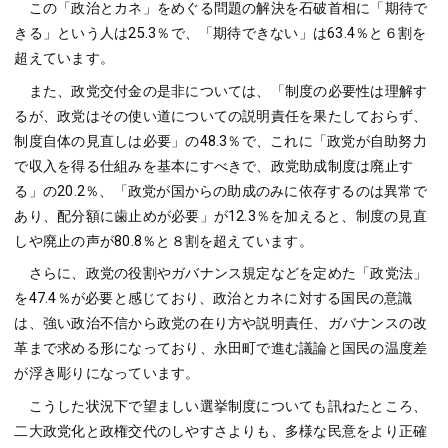
この「政治とカネ」をめぐる問題の解決を石破首相に「期待で
きる」という人は25.3％で、「期待できない」は63.4％と６割を
超えています。
また、政党交付金の是非については、「制度の必要性は理解す
るが、政党はその使い道についての説明責任を果たしておらず、
制度自体の見直しは必要」の48.3％で、これに「政党が自助努力
で収入を得る仕組みを基本にすべきで、政党助成制度は廃止す
る」の20.2％、「政党が国からの助成のみに依存するのは異常で
あり、配分額に歯止めが必要」が12.3％を加えると、制度の見直
しや廃止の声が80.8％と８割を超えています。
さらに、政党の役割やガバナンス規定などを定めた「政党法」
を47.4％が必要と感じており、政治とカネに対する国民の意識
は、強い政治不信から政党の在り方や説明責任、ガバナンスの改
革まで求める形になっており、永田町で進む議論と国民の温度差
が浮き彫りになっています。
こうした状況下で望ましい選挙制度についても訊ねたところ、
二大政党化と政権交代のしやすさよりも、多様な民意をより正確