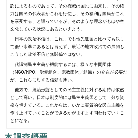
託によるものであって、その権威は国民に由来し、その権
力は国民の代表者がこれを行使し、その福利は国民がこれ
を享受する」と謳っているが、そのような理念がもはや空
文化している状況にあるといえよう。
日本の政治不信は、これまでも他先進国と比べても決し
て低い水準にあるとは言えず、最近の地方政治での展開も
こうした政治不信と無関係ではない。
代議制民主主義が機能するには、様々な中間団体
（NGO/NPO、労働組合、宗教団体／組織）の介在が必要だ
が、これらに対する信頼も薄い。
他方で、統治形態としての民主主義に対する期待は依然
として高い。日本は制度的には民主主義国として十分な資
格を備えている。これからは、いかに実質的な民主主義を
作り上げていくことができるかがますます問われていくこ
とになる。
本調査概要