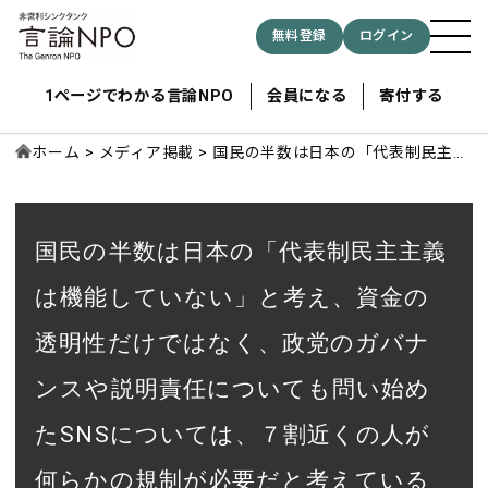
無料登録
ログイン
1ページでわかる言論NPO
会員になる
寄付する
ホーム
メディア掲載
国民の半数は日本の「代表制民主主
義は機能していない」と考え、資金
の透明性だけではなく、政党のガバ
記事検索する
ナンスや説明責任についても問い始
国民の半数は日本の「代表制民主主義
めたSNSについては、７割近くの人
検索
が何らかの規制が必要だと考えてい
は機能していない」と考え、資金の
ることが明らかに～「日本の民主主
透明性だけではなく、政党のガバナ
義」に関する最新の国民の世論調査
結果を公表しました～
ンスや説明責任についても問い始め
たSNSについては、７割近くの人が
何らかの規制が必要だと考えている