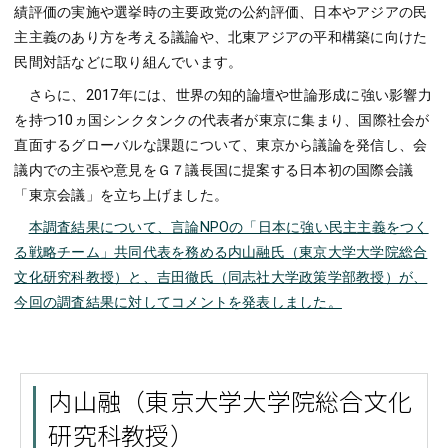
績評価の実施や選挙時の主要政党の公約評価、日本やアジアの民
主主義のあり方を考える議論や、北東アジアの平和構築に向けた
民間対話などに取り組んでいます。
さらに、2017年には、世界の知的論壇や世論形成に強い影響力
を持つ10ヵ国シンクタンクの代表者が東京に集まり、国際社会が
直面するグローバルな課題について、東京から議論を発信し、会
議内での主張や意見をＧ７議長国に提案する日本初の国際会議
「東京会議」を立ち上げました。
本調査結果について、言論NPOの「日本に強い民主主義をつく
る戦略チーム」共同代表を務める内山融氏（東京大学大学院総合
文化研究科教授）と、吉田徹氏（同志社大学政策学部教授）が、
今回の調査結果に対してコメントを発表しました。
内山融（東京大学大学院総合文化
研究科教授）