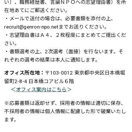
い）、職務経歴書、言論ＮＰＯへの志望理由書）を所
在地あてにご郵送ください。
・メールで送付の場合は、必要書類を添付の上、
recruit@genron-npo.netまでお送りください。
・志望理由書はＡ４、２枚程度にまとめてご提出くだ
さい。
・書類選考の上、2次選考（面接）を行ないます。そ
れぞれの選考の結果は本人に通知します。
オフィス所在地：
〒103-0012 東京都中央区日本橋堀
留町2-8-4 日本橋コアビル６階
＜
オフィス案内はこちら
＞
※応募書類は返却せず、採用者の情報は適切に保存、
不採用者の情報は個人情報に配慮した形で破棄いたし
ます。