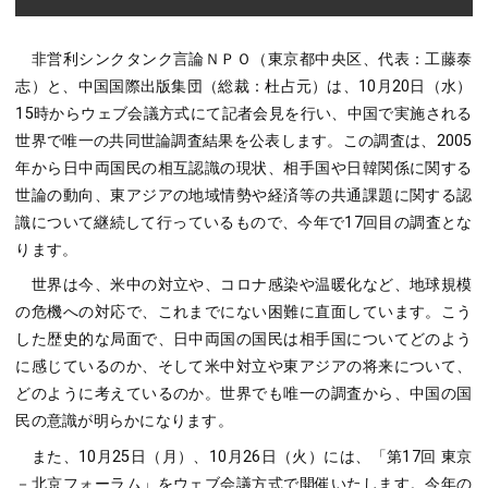
非営利シンクタンク言論ＮＰＯ（東京都中央区、代表：工藤泰
志）と、中国国際出版集団（総裁：杜占元）は、10月20日（水）
15時からウェブ会議方式にて記者会見を行い、中国で実施される
世界で唯一の共同世論調査結果を公表します。この調査は、2005
年から日中両国民の相互認識の現状、相手国や日韓関係に関する
世論の動向、東アジアの地域情勢や経済等の共通課題に関する認
識について継続して行っているもので、今年で17回目の調査とな
ります。
世界は今、米中の対立や、コロナ感染や温暖化など、地球規模
の危機への対応で、これまでにない困難に直面しています。こう
した歴史的な局面で、日中両国の国民は相手国についてどのよう
に感じているのか、そして米中対立や東アジアの将来について、
どのように考えているのか。世界でも唯一の調査から、中国の国
民の意識が明らかになります。
また、10月25日（月）、10月26日（火）には、「第17回 東京
－北京フォーラム」をウェブ会議方式で開催いたします。今年の