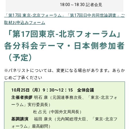
18:00～18:30 記者会見
「第17回 東京‐北京フォーラム」「第17回日中共同世論調査」ご
取材お申込みフォーム
「第17回東京-北京フォーラム」
各分科会テーマ・日本側参加者
（予定）
※パネリストについては、変更になる場合があります。あらか
じめご了承ください
10月25日（月）9：30～12：15 全体会議
主催者挨拶
明石 康（元国連事務次長、「東京-北京フォ
ーラム」実行委員長）
杜 占元（中国外文局局長）
基調講演
福田 康夫（元内閣総理大臣、「東京-北京フ
ォーラム」最高顧問）