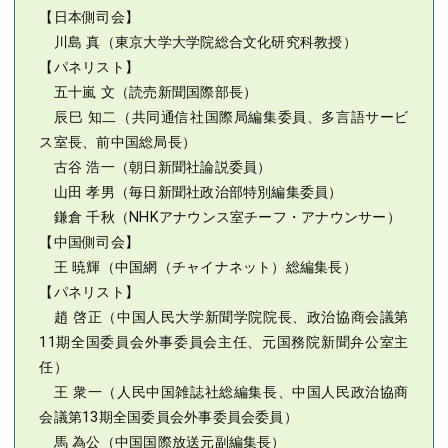
【日本側司会】
川島 真（東京大学大学院総合文化研究科教授）
【パネリスト】
五十嵐 文（読売新聞国際部長）
辰巳 知二（共同通信社国際局編集委員、多言語サービ
ス室長、前中国総局長）
古谷 浩一（朝日新聞社論説委員）
山田 孝男（毎日新聞社政治部特別編集委員）
鎌倉 千秋（NHKアナウンス室チーフ・アナウンサー）
【中国側司会】
王 暁輝（中国網（チャイナネット）総編集長）
【パネリスト】
趙 啓正（中国人民大学新聞学院院長、政治協商会議第
11期全国委員会外事委員会主任、元国務院新聞弁公室主
任）
王 衆一（人民中国雑誌社総編集長、中国人民政治協商
会議第13期全国委員会外事委員会委員）
馬 為公（中国国際放送元副編集長）