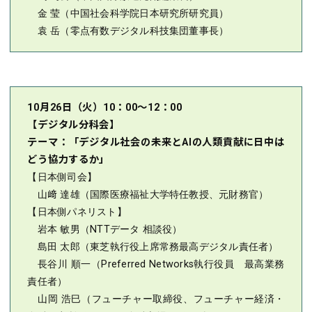
金 莹（中国社会科学院日本研究所研究員）
袁 岳（零点有数デジタル科技集団董事長）
10月26日（火）10：00～12：00
【デジタル分科会】
テーマ：「デジタル社会の未来とAIの人類貢献に日中は
どう協力するか」
【日本側司会】
山﨑 達雄（国際医療福祉大学特任教授、元財務官）
【日本側パネリスト】
岩本 敏男（NTTデータ 相談役）
島田 太郎（東芝執行役上席常務最高デジタル責任者）
長谷川 順一（Preferred Networks執行役員 最高業務
責任者）
山岡 浩巳（フューチャー取締役、フューチャー経済・