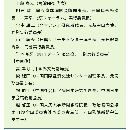
工藤 泰志（言論NPO代表）
明石 康（国立京都国際会館理事長、元国連事務次
長、「東京-北京フォーラム」実行委員長）
宮本 雄二（宮本アジア研究所代表、元駐中国大使、
同副実行委員長）
山口 廣秀（日興リサーチセンター理事長、元日銀副
総裁、同副実行委員長）
岩本 敏男（NTTデータ 相談役、同副実行委員長）
【中国側】
高 岸明（中国外文局副局長）
魏 建国（中国国際経済交流センター副理事長、元商
務部副部長）
楊 伯江（中国社会科学院日本研究所所長、中国日本
学会常務副会長）
趙 啓正（中国人民大学新聞学院院長、政治協商会議
第11期全国委員会外事委員会主任、元国務院新聞弁公
室主任）