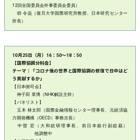
12回全国委員会外事委員会委員）
胡 令远（復旦大学国際研究所教授、日本研究センター
所長）
10月25日（月）16：50～18：50
【国際協調分科会】
テーマ：「コロナ後の世界と国際協調の修復で日中はど
う貢献するか」
【日本側司会】
神子田 章博（NHK解説主幹）
【パネリスト】
玉木 林太郎（国際金融情報センター理事長、元経済協
力開発機構（OECD）事務次長）
中曽 宏（大和総研理事長、前日本銀行副総裁）
他調整中