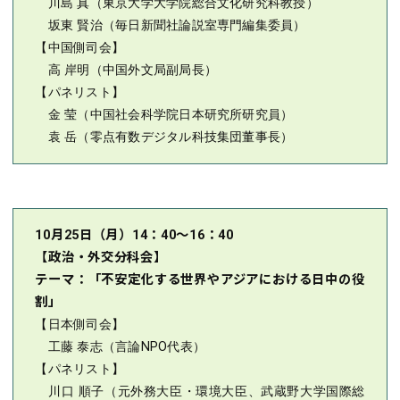
川島 真（東京大学大学院総合文化研究科教授）
坂東 賢治（毎日新聞社論説室専門編集委員）
【中国側司会】
高 岸明（中国外文局副局長）
【パネリスト】
金 莹（中国社会科学院日本研究所研究員）
袁 岳（零点有数デジタル科技集団董事長）
10月25日（月）14：40～16：40
【政治・外交分科会】
テーマ：「不安定化する世界やアジアにおける日中の役
割」
【日本側司会】
工藤 泰志（言論NPO代表）
【パネリスト】
川口 順子（元外務大臣・環境大臣、武蔵野大学国際総