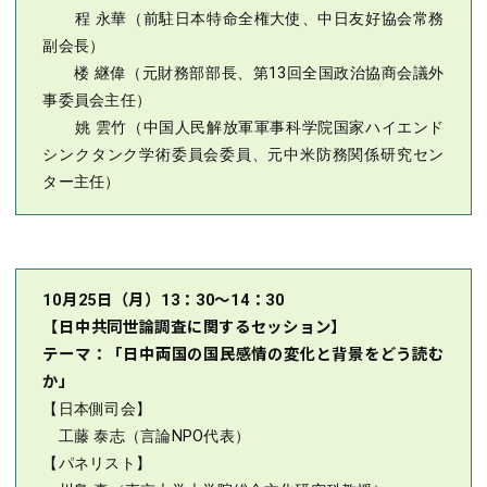
程 永華（前駐日本特命全権大使、中日友好協会常務
副会長）
楼 継偉（元財務部部長、第13回全国政治協商会議外
事委員会主任）
姚 雲竹（中国人民解放軍軍事科学院国家ハイエンド
シンクタンク学術委員会委員、元中米防務関係研究セン
ター主任）
10月25日（月）13：30～14：30
【日中共同世論調査に関するセッション】
テーマ：「日中両国の国民感情の変化と背景をどう読む
か」
【日本側司会】
工藤 泰志（言論NPO代表）
【パネリスト】