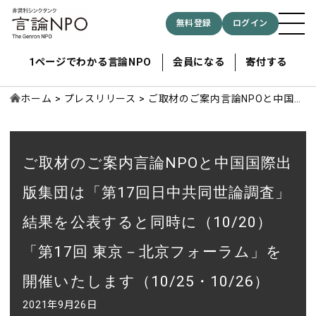
無料登録
ログイン
1ページでわかる言論NPO
会員になる
寄付する
ホーム
プレスリリース
ご取材のご案内言論NPOと中国国
際出版集団は「第17回日中共同世
論調査」結果を公表すると同時に
記事検索する
（10/20）「第17回 東京－北京
ご取材のご案内言論NPOと中国国際出
フォーラム」を開催いたします
検索
（10/25・10/26）
版集団は「第17回日中共同世論調査」
結果を公表すると同時に（10/20）
「第17回 東京－北京フォーラム」を
開催いたします（10/25・10/26）
2021年9月26日