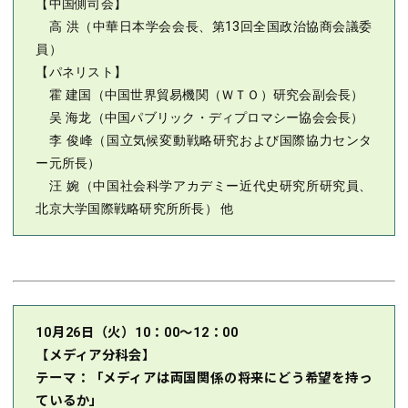
【中国側司会】
高 洪（中華日本学会会長、第13回全国政治協商会議委
員）
【パネリスト】
霍 建国（中国世界貿易機関（ＷＴＯ）研究会副会長）
吴 海龙（中国パブリック・ディプロマシー協会会長）
李 俊峰（国立気候変動戦略研究および国際協力センタ
ー元所長）
汪 婉（中国社会科学アカデミー近代史研究所研究員、
北京大学国際戦略研究所所長） 他
10月26日（火）10：00～12：00
【メディア分科会】
テーマ：「メディアは両国関係の将来にどう希望を持っ
ているか」