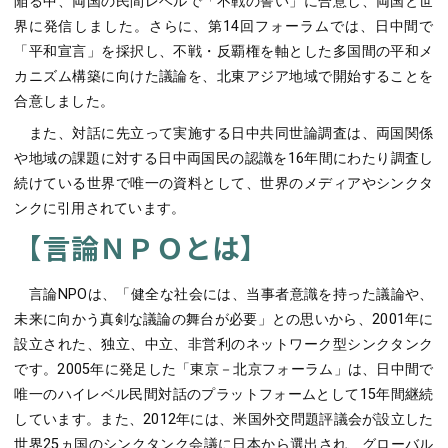
陥る中、両国の民間レベルで「不戦の誓い」に合意し、両国と世
界に発信しました。さらに、第14回フォーラムでは、日中間で
「平和宣言」を採択し、不戦・反覇権を軸とした多国間の平和メ
カニズム構築に向けた議論を、北東アジア地域で開始することを
合意しました。
また、対話に先立って実施する日中共同世論調査は、両国関係
や地域の課題に対する日中両国民の認識を16年間にわたり調査し
続けている世界で唯一の資料として、世界のメディアやシンクタ
ンクに引用されています。
【言論ＮＰＯとは】
言論NPOは、「健全な社会には、当事者意識を持った議論や、
未来に向かう真剣な議論の舞台が必要」との思いから、2001年に
設立された、独立、中立、非営利のネットワーク型シンクタンク
です。2005年に発足した「東京－北京フォーラム」は、日中間で
唯一のハイレベル民間対話のプラットフォームとして15年間継続
しています。また、2012年には、米国外交問題評議会が設立した
世界25ヵ国のシンクタンク会議に日本から選出され、グローバル