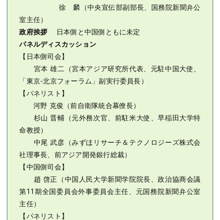
徐 麟（中央宣伝部副部長、国務院新聞弁公
室主任）
政府挨拶
日本側と中国側ともに未定
パネルディスカッション
【日本側司会】
宮本 雄二（宮本アジア研究所代表、元駐中国大使、
「東京-北京フォーラム」副実行委員長）
【パネリスト】
河野 克俊（前自衛隊統合幕僚長）
杉山 晋輔（元外務次官、前駐米大使、早稲田大学特
命教授）
中尾 武彦（みずほリサーチ＆テクノロジーズ株式会
社理事長、前アジア開発銀行総裁）
【中国側司会】
趙 啓正（中国人民大学新聞学院院長、政治協商会議
第11期全国委員会外事委員会主任、元国務院新聞弁公室
主任）
【パネリスト】