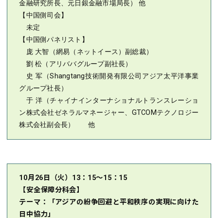
金融研究所長、元日銀金融市場局長） 他
【中国側司会】
未定
【中国側パネリスト】
庞 大智（網易（ネットイース）副総裁）
劉 松（アリババグループ副社長）
史 军（Shangtang技術開発有限公司アジア太平洋事業
グループ社長）
于 洋（チャイナインターナショナルトランスレーショ
ン株式会社ゼネラルマネージャー、GTCOMテクノロジー
株式会社副会長） 他
10月26日（火）13：15～15：15
【安全保障分科会】
テーマ：「アジアの紛争回避と平和秩序の実現に向けた
日中協力」