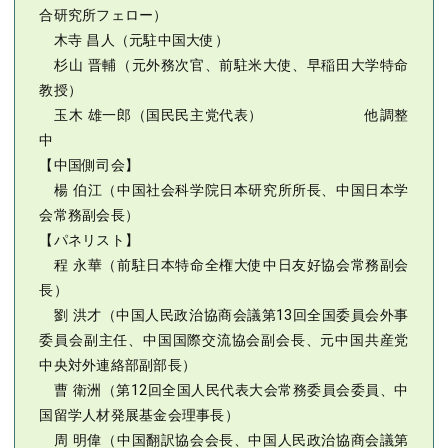
合研究所フェロー）
木寺 昌人（元駐中国大使）
杉山 晋輔（元外務次官、前駐米大使、早稲田大学特命
教授）
玉木 雄一郎（国民民主党代表） 他調整
中
【中国側司会】
楊 伯江（中国社会科学院日本研究所所長、中国日本学
会常務副会長）
【パネリスト】
程 永華（前駐日本特命全権大使中日友好協会常務副会
長）
劉 洪才（中国人民政治協商会議第13回全国委員会外事
委員会副主任、中国国際交流協会副会長、元中国共産党
中央対外連絡部副部長）
曹 衛洲（第12回全国人民代表大会常務委員会委員、中
国留学人材発展基金会理事長）
周 明偉（中国翻訳協会会長、中国人民政治協商会議第