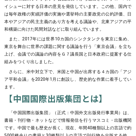
イシューに対する日本の意見を発信しています。この他、国内で
は毎年政権の実績評価の実施や選挙時の主要政党の公約評価、日
本やアジアの民主主義のあり方を考える議論や、北東アジアの平
和構築に向けた民間対話などに取り組んでいます。
また、2017年には世界10カ国のシンクタンクを東京に集め、
東京を舞台に世界の課題に関する議論を行う「東京会議」を立ち
上げ、会議での議論の内容をＧ７議長国と日本政府に提案する仕
組みをつくり出しました。
さらに、米中対立下で、米国と中国が出席する４カ国の「アジ
ア平和会議」を2020年1月に創設し、歴史的な作業に着手してい
ます。
【中国国際出版集団とは】
「中国国際出版集団」（正式：中国外文出版発行事業局）は、
書籍・刊行物・ネットなどで情報発信を行うマスコミ・出版機関
です。中国で最も歴史が長く、現在、年間40種類以上の言語で約
5000種余りの書籍と30種類以上の言語で刊行物を出版する他、