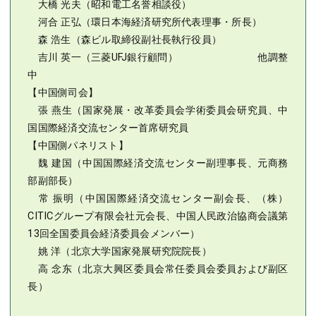
大橋 光夫（昭和電工名誉相談役）
河合 正弘（環日本海経済研究所代表理事・所長）
森 浩生（森ビル取締役副社長執行役員）
吉川 英一（三菱UFJ銀行顧問） 他調整
中
【中国側司会】
張 燕生（国家発展・改革委員会学術委員会研究員、中
国国際経済交流センター首席研究員
【中国側パネリスト】
魏 建国（中国国際経済交流センター副理事長、元商務
部副部長）
常 振明（中国国際経済交流センター副会長、（株）
CITICグループ有限会社元会長、中国人民政治協商会議第
13回全国委員会経済委員会メンバー）
姚 洋（北京大学国家発展研究院院長）
高 念东（北京大興区委員会常任委員会委員および副区
長）