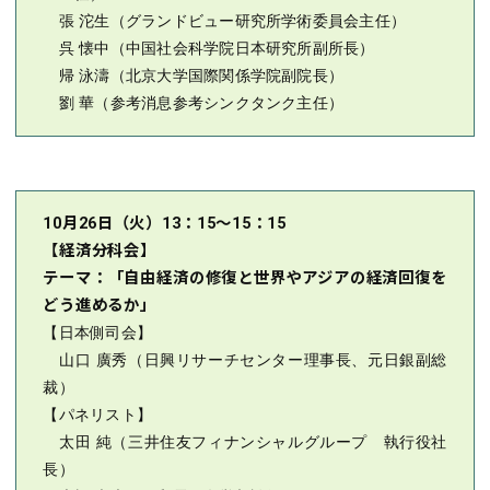
張 沱生（グランドビュー研究所学術委員会主任）
呉 懐中（中国社会科学院日本研究所副所長）
帰 泳濤（北京大学国際関係学院副院長）
劉 華（参考消息参考シンクタンク主任）
10月26日（火）13：15～15：15
【経済分科会】
テーマ：「自由経済の修復と世界やアジアの経済回復を
どう進めるか」
【日本側司会】
山口 廣秀（日興リサーチセンター理事長、元日銀副総
裁）
【パネリスト】
太田 純（三井住友フィナンシャルグループ 執行役社
長）