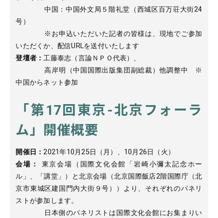
中国：中国外文局５階礼堂（西城区百万荘大街24
号）
※お申込いただいた記者の皆様は、現地でご参加
いただくか、配信URLを送付いたします
登壇者：
工藤泰志（言論ＮＰＯ代表）、
高岸明（中国国際出版集団副総裁）他調整中 ※
中国からネット参加
「第17回東京-北京フォーラ
ム」開催概要
開催日：
2021年10月25日（月）、10月26日（火）
会場：
東京会場（国際文化会館「岩崎小彌太記念ホー
ル」、「講堂」）と北京会場（北京国際飯店2階国際庁（北
京市東城区建国門内大街９号））より、それぞれのパネリ
ストが参加します。
日本側のパネリストは国際文化会館にお集まりい