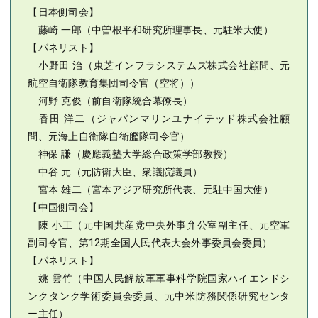
【日本側司会】
藤崎 一郎（中曽根平和研究所理事長、元駐米大使）
【パネリスト】
小野田 治（東芝インフラシステムズ株式会社顧問、元
航空自衛隊教育集団司令官（空将））
河野 克俊（前自衛隊統合幕僚長）
香田 洋二（ジャパンマリンユナイテッド株式会社顧
問、元海上自衛隊自衛艦隊司令官）
神保 謙（慶應義塾大学総合政策学部教授）
中谷 元（元防衛大臣、衆議院議員）
宮本 雄二（宮本アジア研究所代表、元駐中国大使）
【中国側司会】
陳 小工（元中国共産党中央外事弁公室副主任、元空軍
副司令官、第12期全国人民代表大会外事委員会委員）
【パネリスト】
姚 雲竹（中国人民解放軍軍事科学院国家ハイエンドシ
ンクタンク学術委員会委員、元中米防務関係研究センタ
ー主任）