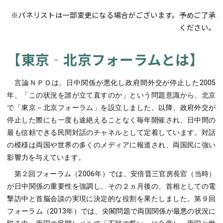
※パネリストは一部変更になる場合がございます。予めご了承
ください。
【東京‐北京フォーラムとは】
言論ＮＰＯは、日中関係が悪化し政府間外交が停止した2005
年、「この状況を誰が立て直すのか」という問題意識から、北京
で「東京－北京フォーラム」を設立しました。以降、政府外交が
停止した際にも一度も途絶えることなく毎年開催され、日中間の
最も信頼できる民間対話のチャネルとして定着しています。対話
の模様は両国や世界の多くのメディアに報道され、両国民に強い
影響力を与えています。
第２回フォーラム（2006年）では、安倍晋三官房長官（当時）
が日中関係の重要性を強調し、その２ヵ月後の、首相としての電
撃訪中と首脳会談の実現に決定的な役割を果たしました。第９回
フォーラム（2013年）では、尖閣問題で両国関係が最悪の状況に