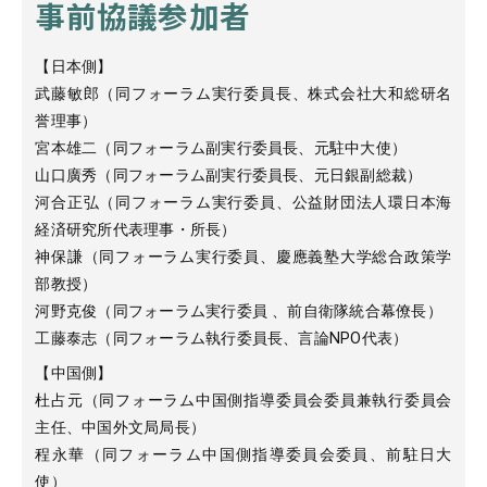
事前協議参加者
【日本側】
武藤敏郎（同フォーラム実行委員長、株式会社大和総研名
誉理事）
宮本雄二（同フォーラム副実行委員長、元駐中大使）
山口廣秀（同フォーラム副実行委員長、元日銀副総裁）
河合正弘（同フォーラム実行委員、公益財団法人環日本海
経済研究所代表理事・所長）
神保謙（同フォーラム実行委員、慶應義塾大学総合政策学
部教授）
河野克俊（同フォーラム実行委員 、前自衛隊統合幕僚長）
工藤泰志（同フォーラム執行委員長、言論NPO代表）
【中国側】
杜占元（同フォーラム中国側指導委員会委員兼執行委員会
主任、中国外文局局長）
程永華（同フォーラム中国側指導委員会委員、前駐日大
使）