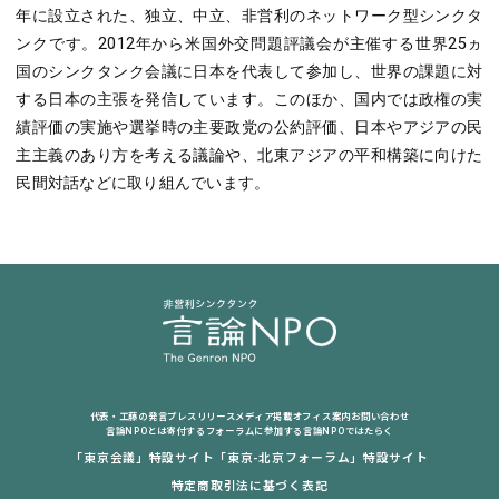
年に設立された、独立、中立、非営利のネットワーク型シンクタ
ンクです。2012年から米国外交問題評議会が主催する世界25ヵ
国のシンクタンク会議に日本を代表して参加し、世界の課題に対
する日本の主張を発信しています。このほか、国内では政権の実
績評価の実施や選挙時の主要政党の公約評価、日本やアジアの民
主主義のあり方を考える議論や、北東アジアの平和構築に向けた
民間対話などに取り組んでいます。
代表・工藤の発言
プレスリリース
メディア掲載
オフィス案内
お問い合わせ
言論NPOとは
寄付する
フォーラムに参加する
言論NPOではたらく
「東京会議」特設サイト
「東京-北京フォーラム」特設サイト
特定商取引法に基づく表記