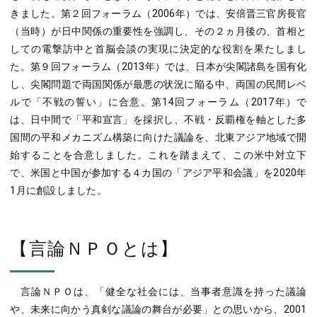
きました。第２回フォーラム（2006年）では、安倍晋三官房長官
（当時）が日中関係の重要性を強調し、その２ヵ月後の、首相と
しての電撃訪中と首脳会談の実現に決定的な役割を果たしまし
た。第９回フォーラム（2013年）では、日本が尖閣諸島を国有化
し、尖閣問題で両国関係が最悪の状況に陥る中、両国の民間レベ
ルで「不戦の誓い」に合意。第14回フォーラム（2017年）で
は、日中間で「平和宣言」を採択し、不戦・反覇権を軸とした多
国間の平和メカニズム構築に向けた議論を、北東アジア地域で開
始することを合意しました。これを踏まえて、この米中対立下
で、米国と中国が参加する４カ国の「アジア平和会議」を2020年
1月に創設しました。
【言論ＮＰＯとは】
言論ＮＰＯは、「健全な社会には、当事者意識を持った議論
や、未来に向かう真剣な議論の舞台が必要」との思いから、2001