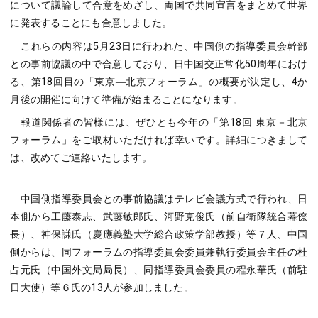
について議論して合意をめざし、両国で共同宣言をまとめて世界
に発表することにも合意しました。
これらの内容は5月23日に行われた、中国側の指導委員会幹部
との事前協議の中で合意しており、日中国交正常化50周年におけ
る、第18回目の「東京―北京フォーラム」の概要が決定し、4か
月後の開催に向けて準備が始まることになります。
報道関係者の皆様には、ぜひとも今年の「第18回 東京－北京
フォーラム」をご取材いただければ幸いです。詳細につきまして
は、改めてご連絡いたします。
中国側指導委員会との事前協議はテレビ会議方式で行われ、日
本側から工藤泰志、武藤敏郎氏、河野克俊氏（前自衛隊統合幕僚
長）、神保謙氏（慶應義塾大学総合政策学部教授）等７人、中国
側からは、同フォーラムの指導委員会委員兼執行委員会主任の杜
占元氏（中国外文局局長）、同指導委員会委員の程永華氏（前駐
日大使）等６氏の13人が参加しました。