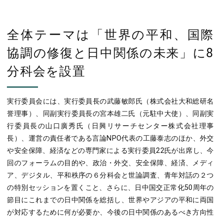
全体テーマは「世界の平和、国際
協調の修復と日中関係の未来」に8
分科会を設置
実行委員会には、実行委員長の武藤敏郎氏（株式会社大和総研名
誉理事）、同副実行委員長の宮本雄二氏（元駐中大使）、同副実
行委員長の山口廣秀氏（日興リサーチセンター株式会社理事
長）、運営の責任者である言論NPO代表の工藤泰志のほか、外交
や安全保障、経済などの専門家による実行委員22氏が出席し、今
回のフォーラムの目的や、政治・外交、安全保障、経済、メディ
ア、デジタル、平和秩序の６分科会と世論調査、青年対話の２つ
の特別セッションを置くこと、さらに、日中国交正常化50周年の
節目にこれまでの日中関係を総括し、世界やアジアの平和に両国
が対応するために何が必要か、今後の日中関係のあるべき方向性