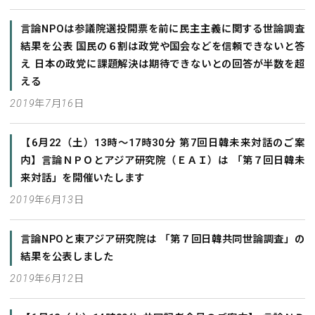
言論NPOは参議院選投開票を前に民主主義に関する世論調査
結果を公表 国民の６割は政党や国会などを信頼できないと答
え 日本の政党に課題解決は期待できないとの回答が半数を超
える
2019年7月16日
【6月22（土）13時～17時30分 第7回日韓未来対話のご案
内】言論ＮＰＯとアジア研究院（ＥＡＩ）は 「第７回日韓未
来対話」を開催いたします
2019年6月13日
言論NPOと東アジア研究院は 「第７回日韓共同世論調査」の
結果を公表しました
2019年6月12日