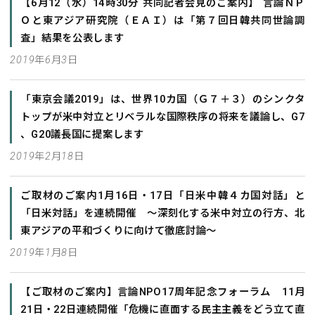
【6月12（水）14時30分 共同記者会見のご案内】 言論ＮＰ
Ｏと東アジア研究院（ＥＡＩ）は「第７回日韓共同世論調
査」結果を公表します
2019年6月3日
「東京会議2019」は、世界10カ国（Ｇ７＋３）のシンクタ
トップが米中対立とリベラルな国際秩序の将来を議論し、G7
、G20議長国に提案します
2019年2月18日
ご取材のご案内1月16日・17日「日米中韓４カ国対話」と
「日米対話」を連続開催 ～深刻化する米中対立の行方、北
東アジアの平和づくりに向けて徹底討論～
2019年1月8日
【ご取材のご案内】言論NPO17周年記念フォーラム 11月
21日・22日連続開催「危機に直面する民主主義をどう立て直