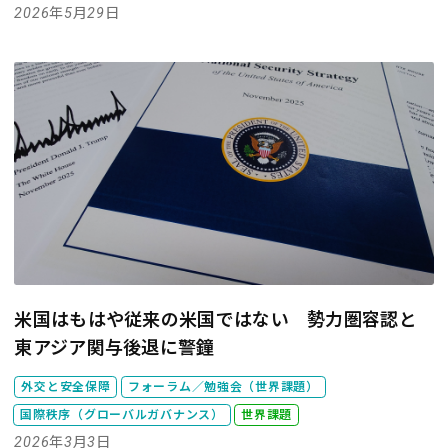
2026年5月29日
米国はもはや従来の米国ではない 勢力圏容認と
東アジア関与後退に警鐘
外交と安全保障
フォーラム／勉強会（世界課題）
国際秩序（グローバルガバナンス）
世界課題
2026年3月3日