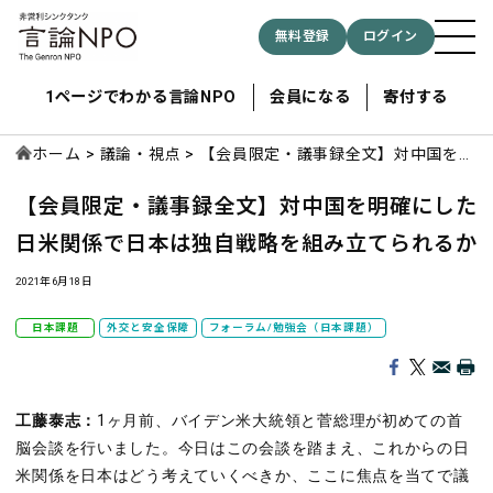
無料登録
ログイン
1ページでわかる言論NPO
会員になる
寄付する
ホーム
議論・視点
【会員限定・議事録全文】対中国を明
確にした日米関係で日本は独自戦略を
【会員限定・議事録全文】対中国を明確にした
組み立てられるか
記事検索する
日米関係で日本は独自戦略を組み立てられるか
検索
2021年6月18日
日本課題
外交と安全保障
フォーラム/勉強会（日本課題）
工藤泰志：
1ヶ月前、バイデン米大統領と菅総理が初めての首
脳会談を行いました。今日はこの会談を踏まえ、これからの日
米関係を日本はどう考えていくべきか、ここに焦点を当てで議