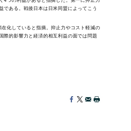
く
4
つの利益があると指摘した。第一に抑止力
益である。戦後日本は日米同盟によってこう
顕在化していると指摘。抑止力やコスト軽減の
国際的影響力と経済的相互利益の面では問題