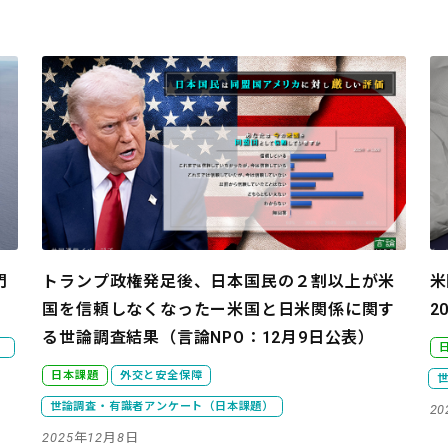
門
トランプ政権発足後、日本国民の２割以上が米
米
国を信頼しなくなったー米国と日米関係に関す
2
る世論調査結果（言論NPO：12月9日公表）
）
日本課題
外交と安全保障
世論調査・有識者アンケート（日本課題）
2
2025年12月8日