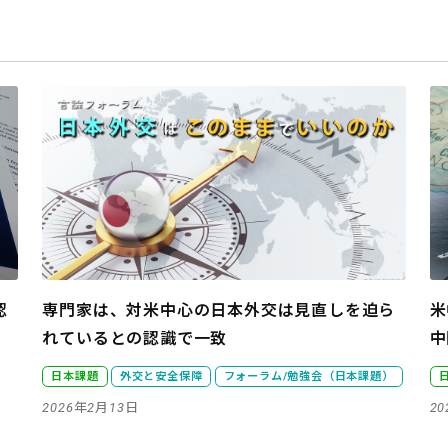
認
専門家は、対米中心の日本外交は見直しを迫ら
米
れているとの認識で一致
中
日本課題
外交と安全保障
フォーラム/勉強会（日本課題）
2026年2月13日
2