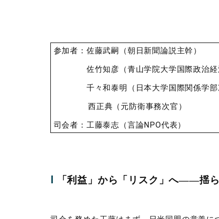
参加者：佐藤武嗣（朝日新聞論説主幹）
佐竹知彦（青山学院大学国際政治経済
千々和泰明（日本大学国際関係学部准
西正典（元防衛事務次官）
司会者：工藤泰志（言論
NPO
代表）
I
「利益」から「リスク」へ――揺