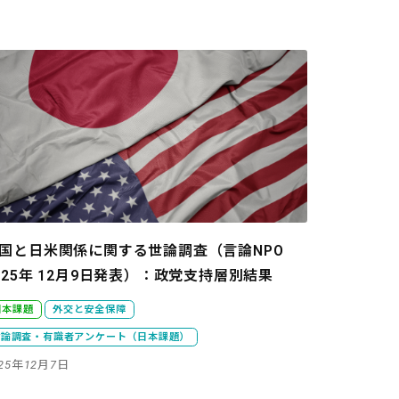
国と日米関係に関する世論調査（言論NPO
025年 12月9日発表）：政党支持層別結果
日本課題
外交と安全保障
世論調査・有識者アンケート（日本課題）
025年12月7日