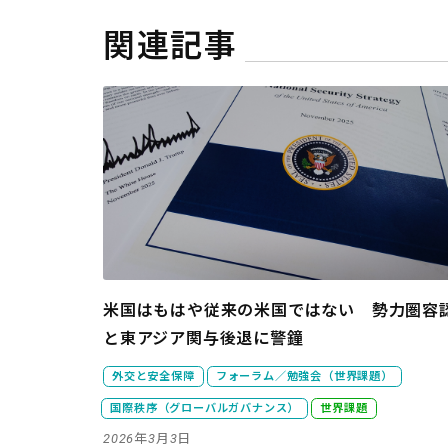
関連記事
米国はもはや従来の米国ではない 勢力圏容
と東アジア関与後退に警鐘
外交と安全保障
フォーラム／勉強会（世界課題）
国際秩序（グローバルガバナンス）
世界課題
2026年3月3日