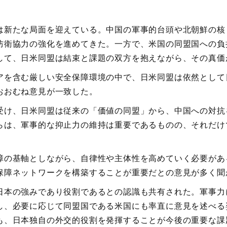
は新たな局面を迎えている。中国の軍事的台頭や北朝鮮の核
防衛協力の強化を進めてきた。一方で、米国の同盟国への負
して、日米同盟は結束と課題の双方を抱えながら、その真価
アを含む厳しい安全保障環境の中で、日米同盟は依然として
おおむね意見が一致した。
受け、日米同盟は従来の「価値の同盟」から、中国への対抗
らは、軍事的な抑止力の維持は重要であるものの、それだけ
障の基軸としながら、自律性や主体性を高めていく必要があ
保障ネットワークを構築することが重要だとの意見が多く聞
日本の強みであり役割であるとの認識も共有された。軍事力
し、必要に応じて同盟国である米国にも率直に意見を述べる
も、日本独自の外交的役割を発揮することが今後の重要な課