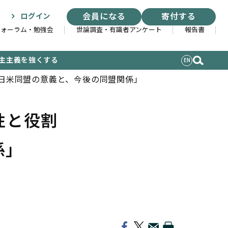
会員になる
寄付する
ログイン
フォーラム・勉強会
世論調査・有識者アンケート
報告書
主主義を強くする
EN
「日米同盟の意義と、今後の同盟関係」
性と役割
係」
索