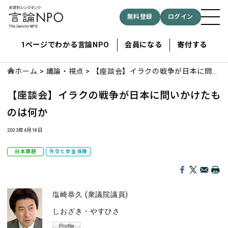
無料登録
ログイン
1ページでわかる言論NPO
会員になる
寄付する
ホーム
議論・視点
【座談会】イラクの戦争が日本に問い
かけたものは何か
【座談会】イラクの戦争が日本に問いかけたも
記事検索する
のは何か
検索
2003年4月18日
日本課題
外交と安全保障
塩崎恭久 (衆議院議員)
しおざき・やすひさ