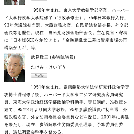
1950年生まれ。東京大学教養学部卒業、ハーバー
ド大学行政学大学院修了（行政学修士）。75年日本銀行入行。
93年衆議院初当選。大蔵政務次官、自民党法務部会長、外交部
会長等を歴任。現在、自民党財務金融部会長。主な提言・寄稿
に「日本版SECを創設せよ」「金融動乱第二幕は資産市場の再
構築がカギ」等。
武見敬三 (参議院議員)
たけみ・けいぞう
1951年生まれ。慶應義塾大学法学研究科政治学専
攻博士課程修了後、ハーバード大学東アジア研究所客員研究
員、東海大学政治経済学部政治学科助手、専任講師、准教授を
経て、95年4月より同大学教授。95年参議院議員に初当選、外
務政務次官、外交防衛委員会委員長などを歴任。2001年に再選
を果たし、現在、参議院厚生労働委員会理事、予算委員会委
員、憲法調査会幹事を務める。