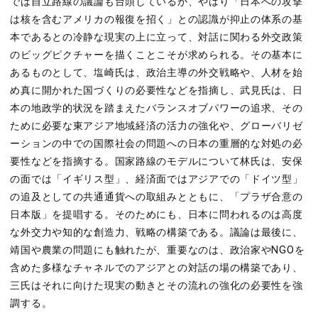
では自立路線の議論も台頭しているが、やはり「日本への攻撃
は核を含むアメリカの報復を招く」との認識が抑止の体系の基
本であるとの冷静な現実の上に立って、対話に関わる外交政策
のビッグピクチャーを描くことこそが求められる。その基本に
あるものとして、塩崎氏は、政治主導の外交戦略や、人材を始
め真に開かれた国づくりの必要性などを指摘し、武見氏は、日
本の地政学的状況を踏まえたバランスオブパワーの追求、その
ために必要な東アジア地域経済の活力の強化や、グローバリゼ
ーションの中での国際社会の問題への日本の重層的な対処の必
要性などを指摘する。国家路線のモデルについて林氏は、安保
の面では「イギリス型」、経済面ではアジアでの「ドイツ型」
の追及としての共通通貨への取組みとともに、「プラザ合意の
日本版」を提唱する。そのためにも、日本に問われるのは高度
な外交力や知的な創造力、戦略の構築である。議論は最後に、
靖国や農業の問題にも触れたが、重要なのは、政治家やNGOを
含めた多様なチャネルでのアジアとの対話の場の構築であり、
三氏はそれに向けた現実の動きとその流れの強化の必要性を強
調する。