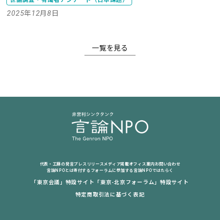
世論調査・有識者アンケート（日本課題）
2025年12月8日
一覧を見る
代表・工藤の発言
プレスリリース
メディア掲載
オフィス案内
お問い合わせ
言論NPOとは
寄付する
フォーラムに参加する
言論NPOではたらく
「東京会議」特設サイト
「東京-北京フォーラム」特設サイト
特定商取引法に基づく表記