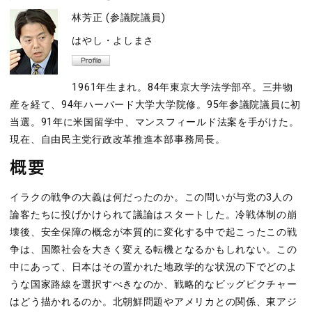
林芳正 (参議院議員)
はやし・よしまさ
1961年生まれ。84年東京大学法学部卒。三井物
産を経て、94年ハーバード大学大学院修。95年参議院議員に初
当選。91年に米国留学中、マンスフィールド法案を手がけた。
現在、自由民主党行政改革推進本部事務局長。
概要
イラクの戦争の大義は何だったのか。この問いが与党の3人の
論客たちに投げかけられて議論はスタートした。冷戦体制の崩
壊後、安全保障の概念が本質的に変化する中で起こったこの戦
争は、国際社会を大きく変える転機となるかもしれない。この
中にあって、日本はその置かれた地政学的な状況の下でどのよ
うな国家路線を選択すべきなのか、戦略的なビッグピクチャー
はどう描かれるのか。北朝鮮問題やアメリカとの関係、東アジ