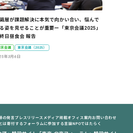
識層が課題解決に本気で向かい合い、悩んで
る姿を見せることが重要
ー「東京会議2025」
終日昼食会 報告
東京会議
東京会議（2025）
025年3月6日
藤の発言
プレスリリース
メディア掲載
オフィス案内
お問い合わせ
とは
寄付する
フォーラムに参加する
言論NPOではたらく