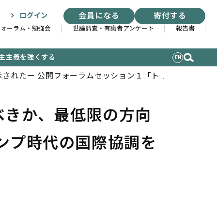
会員になる
寄付する
ログイン
フォーラム・勉強会
世論調査・有識者アンケート
報告書
主主義を強くする
EN
されたー 公開フォーラムセッション１「ト
べきか、最低限の方向
ンプ時代の国際協調を
索