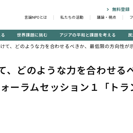
無料登録
言論NPOとは
私たちの活動
議論・視点
える
世界課題に挑む
アジアの平和と課題を考える
民
けて、どのような力を合わせるべきか、最低限の方向性が示
協調を誰が守るのか」報告
て、どのような力を合わせる
記事検索する
フォーラムセッション１「トラ
検