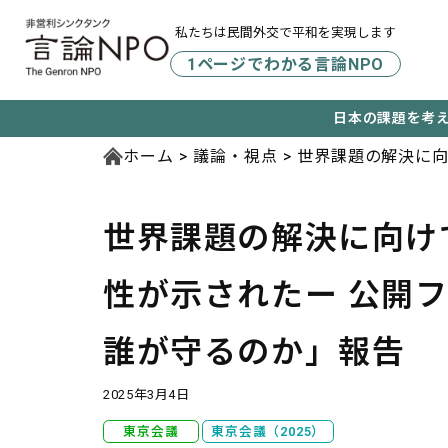
私たちは民間外交で平和を実現します
1ページでわかる言論NPO
日本の課題を考
ホーム
議論・視点
世界課題の解決に向
ランプ時代の国際
世界課題の解決に向け
性が示された
ー 公開
誰が守るのか」報告
2025年3月4日
東京会議
東京会議（2025）