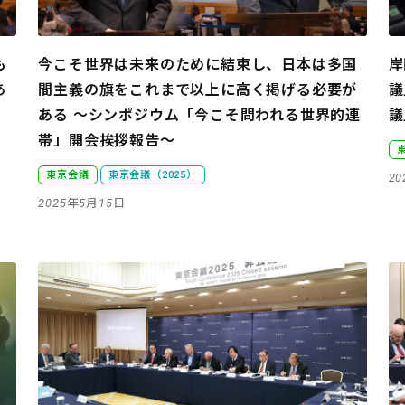
も
今こそ世界は未来のために結束し、日本は多国
岸
あ
間主義の旗をこれまで以上に高く掲げる必要が
議
ある
～シンポジウム「今こそ問われる世界的連
議
帯」開会挨拶報告～
東京会議
東京会議（2025）
2
2025年5月15日