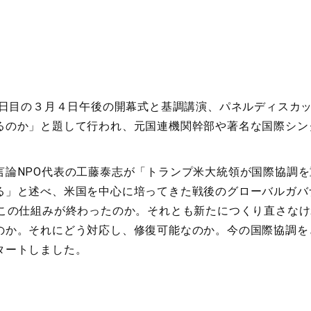
２日目の３月４日午後の開幕式と基調講演、パネルディスカ
るのか」と題して行われ、元国連機関幹部や著名な国際シンク
論NPO代表の工藤泰志が「トランプ米大統領が国際協調を
る」と述べ、米国を中心に培ってきた戦後のグローバルガバ
でこの仕組みが終わったのか。それとも新たにつくり直さな
のか。それにどう対応し、修復可能なのか。今の国際協調を
タートしました。