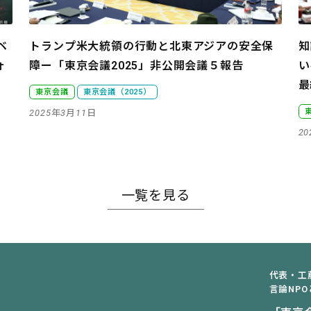
ベ
トランプ米大統領の行動と北東アジアの安全保
知
ォ
障
ー「東京会議2025」非公開会議５報告
い
最
東京会議
東京会議（2025）
2025年3月11日
2
一覧を見る
代表・工
言論NPO