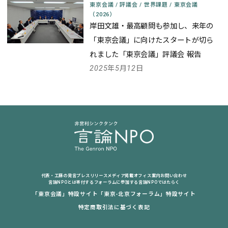
東京会議
/
評議会
/
世界課題
/
東京会議
（2026）
岸田文雄・最高顧問も参加し、来年の
「東京会議」に向けたスタートが切ら
れました
「東京会議」評議会 報告
2025年5月12日
代表・工藤の発言
プレスリリース
メディア掲載
オフィス案内
お問い合わせ
言論NPOとは
寄付する
フォーラムに参加する
言論NPOではたらく
「東京会議」特設サイト
「東京-北京フォーラム」特設サイト
特定商取引法に基づく表記