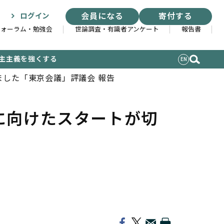
会員になる
寄付する
ログイン
フォーラム・勉強会
世論調査・有識者アンケート
報告書
主主義を強くする
EN
した「東京会議」評議会 報告
に向けたスタートが切
索