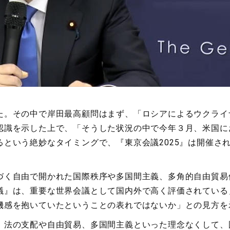
。その中で岸田最高顧問はまず、「ロシアによるウクライ
認識を示した上で、「そうした状況の中で今年３月、米国に
という絶妙なタイミングで、『東京会議2025』は開催さ
く自由で開かれた国際秩序や多国間主義、多角的自由貿易
議』は、重要な世界会議として国内外で高く評価されている
機感を抱いていたということの表れではないか」との見方を
、法の支配や自由貿易、多国間主義といった理念なくして、