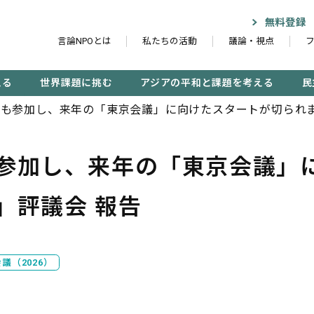
無料登録
言論NPOとは
私たちの活動
議論・視点
える
世界課題に挑む
アジアの平和と課題を考える
民
も参加し、来年の「東京会議」に向けたスタートが切られま
参加し、来年の「東京会議」
記事検索する
」評議会 報告
検
議（2026）