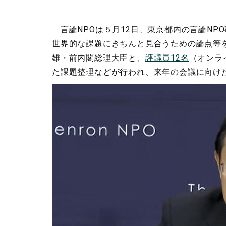
言論NPOは５月12日、東京都内の言論NP
世界的な課題にきちんと見合うための論点等
雄・前内閣総理大臣と、
評議員12名
（オンラ
た課題整理などが行われ、来年の会議に向け