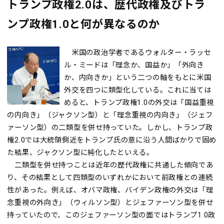
トランプ政権2.0は、歴代政権及びトラ
ンプ政権1.0と何が異なるのか
米国の政治学者であるウォルター・ラッセ
ル・ミードは「理念か、国益か」「外向き
か、内向きか」という二つの軸をもとに米国
外交を四つに類型化している。これに当ては
めると、トランプ政権1.0の外交は「国益重視
の内向き」（ジャクソン型）と「理念重視の内向き」（ジェフ
ァーソン型）の二類型を併せ持っていた。しかし、トランプ政
権2.0では大統領側近をトランプ氏の意に沿う人間ばかりで固め
た結果、ジャクソン型に純化したといえる。
二類型を併せ持つことは近年の歴代政権に共通した傾向であ
り、その結果として四類型のいずれかにおいて前政権との連続
性があった。例えば、オバマ政権、バイデン政権の外交は「理
念重視の外向き」（ウィルソン型）とジェファーソン型を併せ
持っていたので、このジェファーソン型の面ではトランプ1.0政