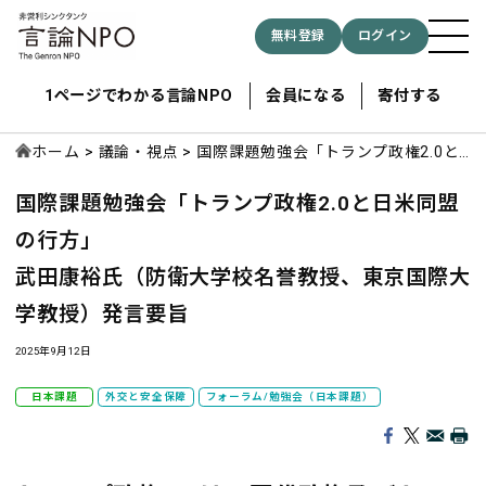
無料登録
ログイン
1ページでわかる言論NPO
会員になる
寄付する
ホーム
議論・視点
国際課題勉強会「トランプ政権2.0と
日米同盟の行方」 武田康裕氏（防衛
国際課題勉強会「トランプ政権2.0と日米同盟
大学校名誉教授、東京国際大学教授）
記事検索する
発言要旨
の行方」
武田康裕氏（防衛大学校名誉教授、東京国際大
検索
学教授）発言要旨
2025年9月12日
日本課題
外交と安全保障
フォーラム/勉強会（日本課題）