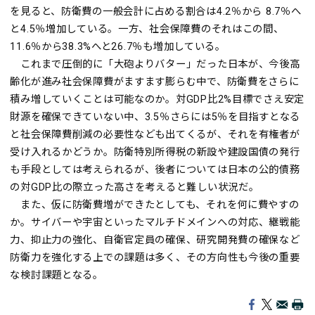
を見ると、防衛費の一般会計に占める割合は4.2％から 8.7％へ
と4.5％増加している。一方、社会保障費のそれはこの間、
11.6％から38.3%へと26.7％も増加している。
これまで圧倒的に「大砲よりバター」だった日本が、今後高
齢化が進み社会保障費がますます膨らむ中で、防衛費をさらに
積み増していくことは可能なのか。対GDP比2%目標でさえ安定
財源を確保できていない中、3.5％さらには5％を目指すとなる
と社会保障費削減の必要性なども出てくるが、それを有権者が
受け入れるかどうか。防衛特別所得税の新設や建設国債の発行
も手段としては考えられるが、後者については日本の公的債務
の対GDP比の際立った高さを考えると難しい状況だ。
また、仮に防衛費増ができたとしても、それを何に費やすの
か。サイバーや宇宙といったマルチドメインへの対応、継戦能
力、抑止力の強化、自衛官定員の確保、研究開発費の確保など
防衛力を強化する上での課題は多く、その方向性も今後の重要
な検討課題となる。