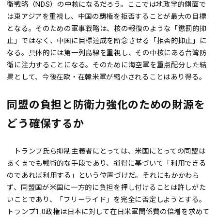
衛戦略（NDS）の中核になるだろう。ここでは地政学的側面で
は東アジアを重視し、中国の覇権を拒否することが最大の目標
となる。そのための軍事戦略は、核の報復のような「懲罰的抑
止」ではなく、中国に目標達成を断念させる「拒否的抑止」に
なる。具体的には第一列島線を重視し、その中核にある台湾防
衛に注力することになる。そのために海空軍を重点配分した結
果として、今後在欧・在韓米軍が縮小されることはあり得る。
同盟の負担と防衛力強化のための財源を
どう確保するか
トランプ氏ら抑制主義者にとっては、米国にとっての同盟は
あくまでも戦術的な手段であり、損得に基づいて「利用できる
のであれば利用する」という位置づけだ。それにもかかわら
ず、同盟国が米国に一方的に負担を押し付けることは許しがた
いことであり、「フリーライド」を完全に否定しようとする。
トランプ1.0政権は日本に対して在日米軍関係費の倍増を求めて