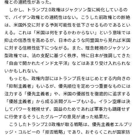
権との連続性があった。
しかし、トランプ2.0政権はジャクソン型に純化しているの
で、バイデン政権との連続性はない。こうした前政権との断絶
は、米国外交に対する予測可能性を低下させるものであるとい
える。これは「米国は何をするかわからない」という意味では
抑止の信憑性を高めるが、日本のような同盟国から見れば米国
に対する信頼性低下につながる。また、理念軽視のジャクソン
型政権では、法の支配に基づく秩序、特に日本が強調してきた
「自由で開かれたインド太平洋」などはあまり受け入れられな
いかもしれない。
もっとも、政権内部にはトランプ氏をはじめとする内向きの
「抑制主義者」もいるが、優先順位を定めつつ重要なものには
注力する「優先主義者」や、米国の優越性を徹底的に追求する
「優越主義者」から成る派閥グループもいる。イラン空爆は決
してパワーを軽視せず、国益のためであれば軍事力も躊躇せず
に行使するそうしたグループの意見が通った結果だ。
こうしたトランプ2.0政権が取る戦略は、優先主義者エルブリ
ッジ・コルビーの「拒否戦略」であり、おそらくこれが国家防