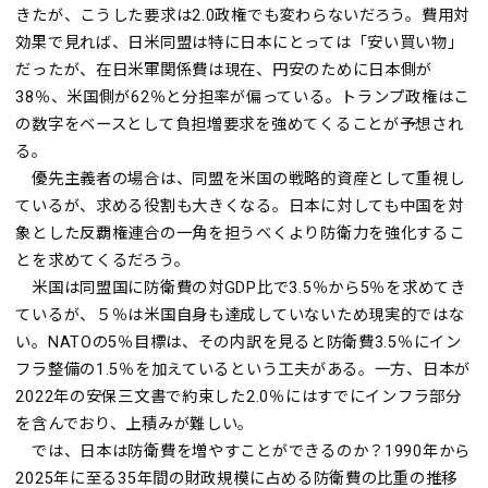
きたが、こうした要求は2.0政権でも変わらないだろう。費用対
効果で見れば、日米同盟は特に日本にとっては「安い買い物」
だったが、在日米軍関係費は現在、円安のために日本側が
38％、米国側が62％と分担率が偏っている。トランプ政権はこ
の数字をベースとして負担増要求を強めてくることが予想され
る。
優先主義者の場合は、同盟を米国の戦略的資産として重視し
ているが、求める役割も大きくなる。日本に対しても中国を対
象とした反覇権連合の一角を担うべくより防衛力を強化するこ
とを求めてくるだろう。
米国は同盟国に防衛費の対GDP比で3.5％から5％を求めてき
ているが、５％は米国自身も達成していないため現実的ではな
い。NATOの5％目標は、その内訳を見ると防衛費3.5％にイン
フラ整備の1.5％を加えているという工夫がある。一方、日本が
2022年の安保三文書で約束した2.0％にはすでにインフラ部分
を含んでおり、上積みが難しい。
では、日本は防衛費を増やすことができるのか？1990年から
2025年に至る35年間の財政規模に占める防衛費の比重の推移