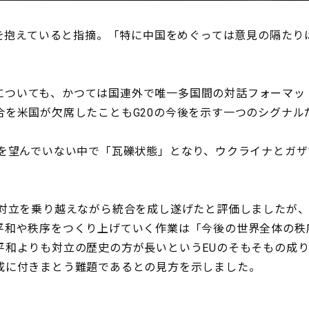
立を抱えていると指摘。「特に中国をめぐっては意見の隔たり
20についても、かつては国連外で唯一多国間の対話フォーマ
合を米国が欠席したこともG20の今後を示す一つのシグナル
を望んでいない中で「瓦礫状態」となり、ウクライナとガザ
対立を乗り越えながら統合を成し遂げたと評価しましたが、
平和や秩序をつくり上げていく作業は「今後の世界全体の秩
平和よりも対立の歴史の方が長いというEUのそもそもの成
成に付きまとう難題であるとの見方を示しました。