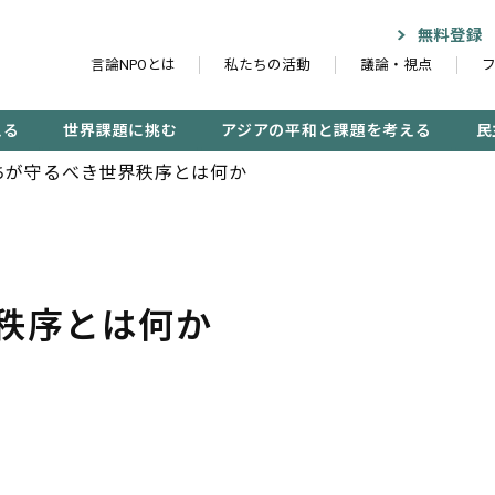
無料登録
言論NPOとは
私たちの活動
議論・視点
える
世界課題に挑む
アジアの平和と課題を考える
民
ちが守るべき世界秩序とは何か
記事検索する
秩序とは何か
検