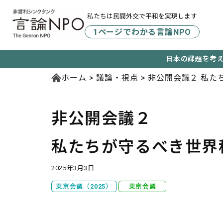
私たちは民間外交で平和を実現します
1ページでわかる言論NPO
日本の課題を考
ホーム
議論・視点
非公開会議２ 私た
非公開会議２
私たちが守るべき世界
2025年3月3日
東京会議（2025）
東京会議