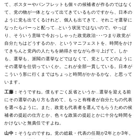
て、ポスターやパンフレットも個々の候補者が作るのではなく
て、党の物が一体となって出てきているものですから、日本の
ように党も出てくるけれど、個人も出てきて、それこそ選挙に
なったらバーっと配って...という状況ではないので。やっぱ
り、そういう意味で今おっしゃった政党政治･･･つまり政党が
自分たちはどうするのか、というマニフェストを、時間をかけ
てきちんと党内の人たちを納得させながら作り上げて。しか
も、選挙も、派閥の選挙などではなくて、党としてどのように
その選挙を仕切っていくか。これが全部一貫している。日本が
こういう形に行くまではちょっと時間がかかるかな、と思って
います。
工藤：
そうですね。僕もすごく反省というか...選挙を迎える前
にその選挙のあり方も含めて、もっと有権者が自分たちの代表
を選べるように。また、政党も代表者を選んでもらうための候
補者の提起の仕方とか、色々な政策の提起とかに十分な時間を
かけないと無責任ですよね。
山中：
そうなのですね。党の総裁・代表の任期が2年とか3年。