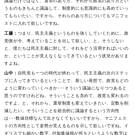
議論だけではなく、選挙のあり方、それから政党のあり方とい
うものもきちんと議論して、制度的にも意識的にも高めていっ
てもらいたい。ですから、それらのあり方についてもマニフェ
ストに入れて欲しいですね。
工藤：
つまり、民主主義というものを強くしていくために、政
党側が今、考えていることを出して欲しい、と。そうしない
と、僕たちは民主主義に対して、それをどう活用すればいいの
か、ということが見えなくなってきているという状況がありま
すよね。
山中：
自民党も一つの時代が終わって、民主主義の次のステッ
プに入ってきているということで、新しい発想で、政党もどの
ように変わっていくべきか･･･そういう議論になりつつあると
思うのですけれどね。そういうことも含めて、政党も変わるの
ですよ、と。それから、選挙制度も変えていきたい、定数を削
減したい。そういうことを総合的に議論するという方向性
は･･･数値目標なんて出さなくてもいいですから、マニフェス
トの方向性として姿勢が見えるものを示して欲しいですね。イ
ギリスでも細かい数字...付加価値税が何％というような数字は