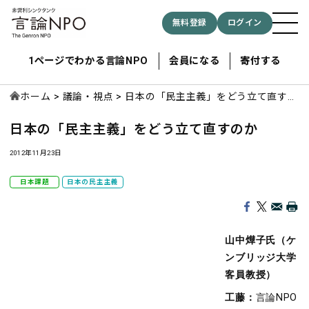
無料登録
ログイン
1ページでわかる言論NPO
会員になる
寄付する
ホーム
議論・視点
日本の「民主主義」をどう立て直すの
か
日本の「民主主義」をどう立て直すのか
記事検索する
2012年11月23日
検索
日本課題
日本の民主主義
山中燁子氏（ケ
ンブリッジ大学
客員教授）
工藤：
言論NPO