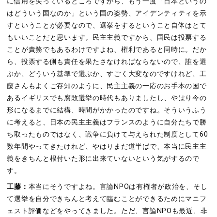
に信用を失っているところですから、もう一度「日本というの
はどういう国なのか」という国の姿勢、アイデンティティを示
すということが必要なので、選挙をするということ自体はとて
もいいことだと思います。民主主義ですから、国民は投票する
ことが責務でもあるわけですよね、権利であると同時に。だか
ら、投票する側も責任を果たさなければならないので、誰を選
ぶか、どういう基準で選ぶか、すごく大変なのですけれど、工
藤さんもよくご存知のように、民主主義の一応のお手本の国で
あるイギリスでも腐敗選挙の時代もありましたし、やはり今の
形になるまでに結構、時間がかかったのですね。そういうふう
に考えると、日本の民主主義はフランスのように自分たちで勝
ち取ったものではなく、戦争に負けて与えられた制度として60
数年間やってきたけれど、やはりまだ道半ばで、本当に民主主
義をきちんと根付いた形に出来ていないという気がするので
す。
工藤：
本当にそうですよね。言論NPOは有権者が政治を、そし
て選挙を自分できちんと考えて臨むことができるためにマニフ
ェスト評価などをやってきました。ただ、言論NPOも最近、非