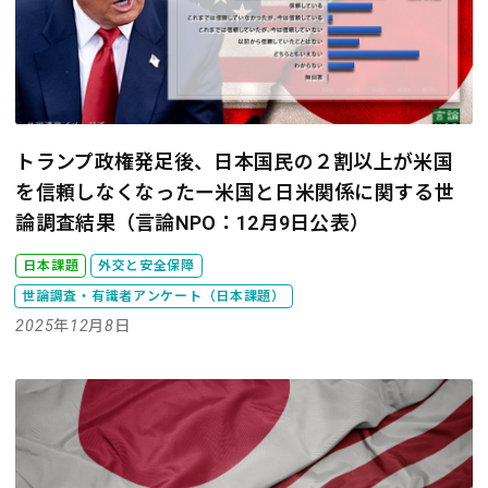
トランプ政権発足後、日本国民の２割以上が米国
を信頼しなくなったー米国と日米関係に関する世
論調査結果（言論NPO：12月9日公表）
日本課題
外交と安全保障
世論調査・有識者アンケート（日本課題）
2025年12月8日