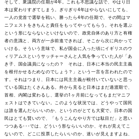
そして、衆議院の任期が4年。これも不思議な話で、やはり日
本は変わりすぎてしまう。ぎりぎり4年はやらないにしても、
一人の党首で選挙を戦い、勝ったら4年の任期で、その間はマ
ニフェストをきちんと責任をもってやってもらう。それを選ぶ
という形にならないといけないので、政党自体のあり方と有権
者の意識と、両方が一歩前進できれば、そこから次に向かって
いける。そういう意味で、私が国会に入った頃にイギリスのウ
ィリアムスというサッチャーさんと人気を争っていた人が「あ
き子、国会議員になったの？ それは、日本に本当の民主主義
を根付かせるためなのでしょう？」という一言を言われたので
す。それはつまり、日本には民主主義が根付いていないと思っ
ている国はたくさんある。外から見ると日本はまだ過渡期で、
首相、内閣は変わるし、選挙の1ヶ月前になってもまだマニフ
ェストはできていない。このような状況では、どうやって国民
は誰を選んだらいいのか、というのがとても大変で。日本の国
民はとても賢いので、「もうこんなやり方では駄目だ」と思い
つつある･･･では、どういう形ならいいのか、それが見えてこ
ないので、どこに投票したらいいのか、迷いが見えますよね、