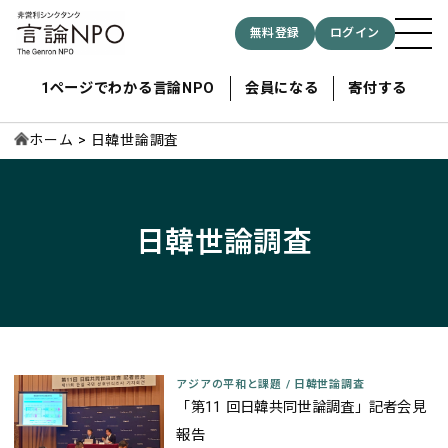
無料登録
ログイン
1ページでわかる言論NPO
会員になる
寄付する
ホーム
日韓世論調査
記事検索する
日韓世論調査
検索
アジアの平和と課題
/
日韓世論調査
「第11 回日韓共同世論調査」記者会見
報告