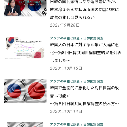
日韓の国民感情はやや落ち着いたが、
依然冷え込んだ状況
両国の閉塞状態に
改善の兆しは見られるか
2021年9月28日
アジアの平和と課題
/
日韓世論調査
韓国人の日本に対する印象が大幅に悪
化
～第8回日韓共同世論調査結果を公表
しました～
2020年10月15日
アジアの平和と課題
/
日韓世論調査
韓国で全面的に悪化した対日世論の改
善は可能か
～第８回日韓共同世論調査の読み方～
2020年10月14日
アジアの平和と課題
/
日韓世論調査