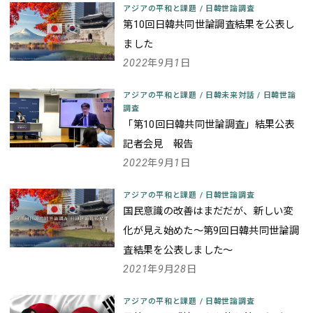
アジアの平和と課題
/
日韓世論調査
第10回日韓共同世論調査結果を公表し
ました
2022年9月1日
アジアの平和と課題
/
日韓未来対話
/
日韓世論
調査
「第10回日韓共同世論調査」結果公表
記者会見 報告
2022年9月1日
アジアの平和と課題
/
日韓世論調査
国民意識の改善はまだだが、新しい変
化が見え始めた
～第9回日韓共同世論調
査結果を公表しました～
2021年9月28日
アジアの平和と課題
/
日韓世論調査