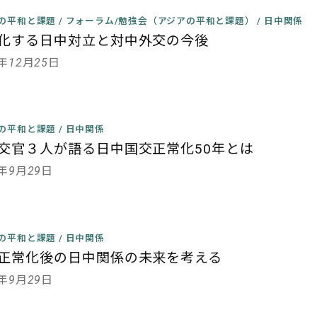
の平和と課題
/
フォーラム/勉強会（アジアの平和と課題）
/
日中関係
化する日中対立と対中外交の今後
5年12月25日
の平和と課題
/
日中関係
交官３人が語る日中国交正常化50年とは
2年9月29日
の平和と課題
/
日中関係
正常化後の日中関係の未来を考える
2年9月29日