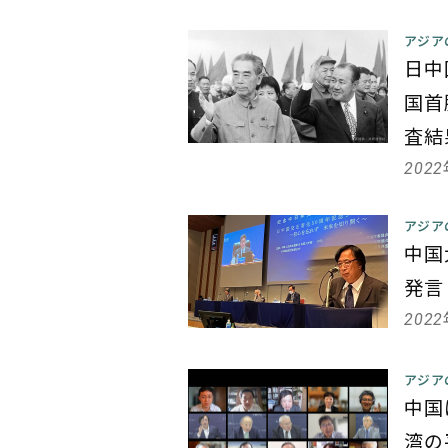
アジア
日中
国首
査結
202
アジア
中国
発言
202
アジア
中国
湾の