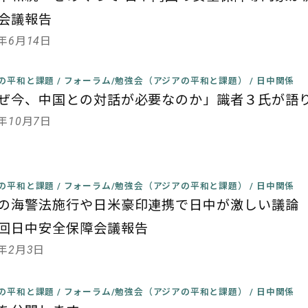
会議報告
2年6月14日
の平和と課題
/
フォーラム/勉強会（アジアの平和と課題）
/
日中関係
ぜ今、中国との対話が必要なのか」識者３氏が語
1年10月7日
の平和と課題
/
フォーラム/勉強会（アジアの平和と課題）
/
日中関係
の海警法施行や日米豪印連携で日中が激しい議論
回日中安全保障会議報告
1年2月3日
の平和と課題
/
フォーラム/勉強会（アジアの平和と課題）
/
日中関係