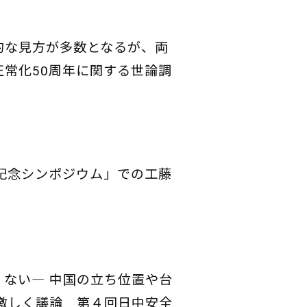
的な見方が多数となるが、両
正常化50周年に関する世論調
記念シンポジウム」での工藤
くない
― 中国の立ち位置や台
激しく議論 第４回日中安全