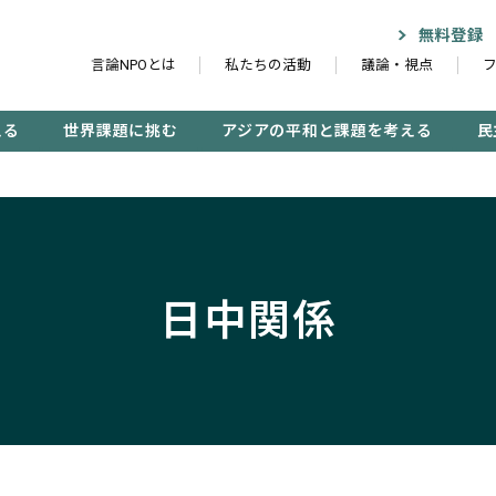
無料登録
言論NPOとは
私たちの活動
議論・視点
える
世界課題に挑む
アジアの平和と課題を考える
民
記事検索する
日中関係
検