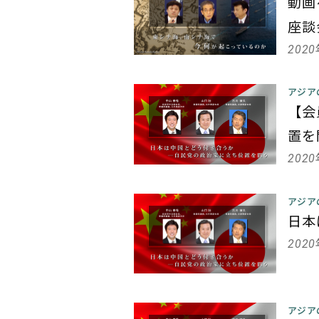
動画
座談
202
アジア
【会
置を
202
アジア
日本
202
アジア