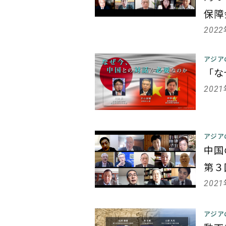
保障
202
アジア
「な
202
アジア
中国
第３
202
アジア