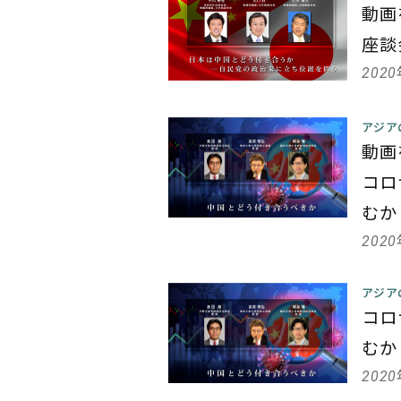
動画
座談
202
アジア
動画
コロ
むか
202
アジア
コロ
むか
202