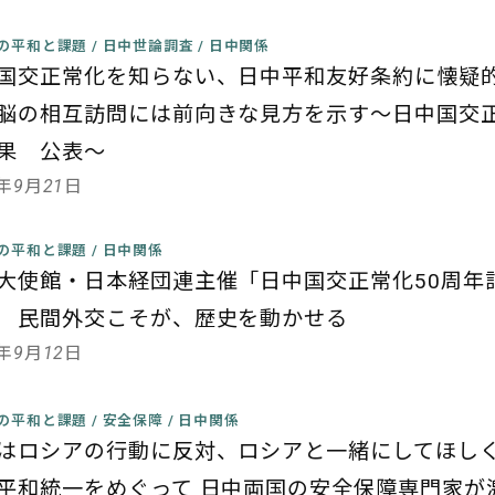
の平和と課題
/
日中世論調査
/
日中関係
国交正常化を知らない、日中平和友好条約に懐疑
脳の相互訪問には前向きな見方を示す
～日中国交
果 公表～
2年9月21日
の平和と課題
/
日中関係
大使館・日本経団連主催
「日中国交正常化50周年
 民間外交こそが、歴史を動かせる
2年9月12日
の平和と課題
/
安全保障
/
日中関係
はロシアの行動に反対、ロシアと一緒にしてほし
平和統一をめぐって 日中両国の安全保障専門家が