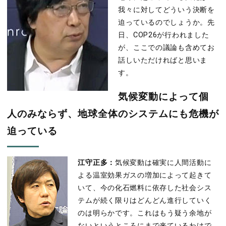
我々に対してどういう決断を
迫っているのでしょうか。先
日、COP26が行われました
が、ここでの議論も含めてお
話しいただければと思いま
す。
気候変動によって個
人のみならず、地球全体のシステムにも危機が
迫っている
江守正多：
気候変動は確実に人間活動に
よる温室効果ガスの増加によって起きて
いて、今の化石燃料に依存した社会シス
テムが続く限りはどんどん進行していく
のは明らかです。これはもう疑う余地が
ないというところにまで来ているわけで