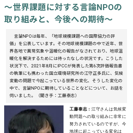
～世界課題に対する言論NPOの
取り組みと、今後への期待～
言論NPOは毎年、「地球規模課題への国際協力の評
価」を公表しています。その地球規模課題の中で近年、世
界各地で異常気象や温暖化の報告がなされており、地球温
暖化を解決するためには待ったなしの状況です。こうした
状況下で、2021年8月にIPCCが発表した第6次評価報告書
の執筆にも携わった国立環境研究所の江守正多氏に、気候
変動の問題で今起こっている世界の変化、そうした変化の
中で、言論NPOに期待していることなどについて、お話を
伺いました。（聞き手：工藤泰志）
工藤泰志：
江守さんは気候変
動問題への取り組みに非常に
努力されているのですが、今
地球に起こっている変化は