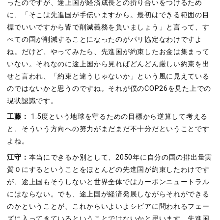
ったのですが、途上国が経済成長との折り合いをつけるため
に、「そこは先進国が手伝いますから。最初はできる範囲の目
標でいいですから皆で削減義務を負いましょう」と言って、す
べての国が削減することになったのがパリ協定なわけですよ
ね。だけど、やってみたら、先進国が約束したお金は集まって
いない。それなのに途上国から見ればどんどん厳しい約束を出
せと言われ、「約束と違うじゃないか」という風に見えている
のではないかと思うのですね。それが僕のCOP26を見た上での
現状認識です。
工藤：
1.5度という地球を守るための目標から逆算して考える
と、そういう方向への努力がまだまだ不十分だということです
よね。
江守：
本当にできるか別として、2050年に自分の国の排出量実
質０にするということをほとんどの先進国が約束したわけです
が、途上国もそうしないと世界全体ではカーボンニュートラル
にはならない。でも、途上国が経済発展しながらそれができる
のかということが、これからいよいよシビアに問われるフェー
ズに入ってきているということではないかと思います。先進国