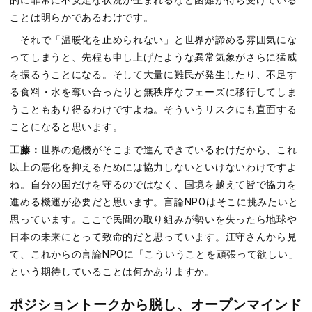
的に非常に不安定な状況が生まれるなど困難が待ち受けている
ことは明らかであるわけです。
それで「温暖化を止められない」と世界が諦める雰囲気にな
ってしまうと、先程も申し上げたような異常気象がさらに猛威
を振るうことになる。そして大量に難民が発生したり、不足す
る食料・水を奪い合ったりと無秩序なフェーズに移行してしま
うこともあり得るわけですよね。そういうリスクにも直面する
ことになると思います。
工藤：
世界の危機がそこまで進んできているわけだから、これ
以上の悪化を抑えるためには協力しないといけないわけですよ
ね。自分の国だけを守るのではなく、国境を越えて皆で協力を
進める機運が必要だと思います。言論NPOはそこに挑みたいと
思っています。ここで民間の取り組みが勢いを失ったら地球や
日本の未来にとって致命的だと思っています。江守さんから見
て、これからの言論NPOに「こういうことを頑張って欲しい」
という期待していることは何かありますか。
ポジショントークから脱し、オープンマインド