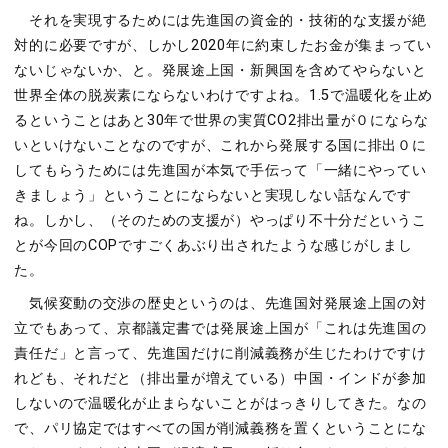
それを実現するためには先進国の資金的・技術的な支援が絶
対的に必要ですが、しかし2020年に約束したお金が集まってい
ないじゃないか、と。発展途上国・新興国を含めてやらないと
世界全体の脱炭素にならないわけですよね。1.5で温暖化を止め
るということはあと30年で世界の実質CO2排出量が０にならな
いといけないことなのですが、これから発展する国に排出０に
してもらうためには先進国が本気で手伝って「一緒にやってい
きましょう」ということにならないと実現しない話なんです
ね。しかし、（そのための支援が）やっぱり不十分だというこ
とが今回のCOPですごくあぶり出されたような感じがしまし
た。
気候変動の交渉の歴史というのは、先進国対発展途上国の対
立でもあって、京都議定書では発展途上国が「これは先進国の
責任だ」と言って、先進国だけに削減義務が生じたわけですけ
れども、それだと（排出量が増えている）中国・インドが参加
しないので温暖化が止まらないことがはっきりしてきた。なの
で、パリ協定ではすべての国が削減義務を置くということにな