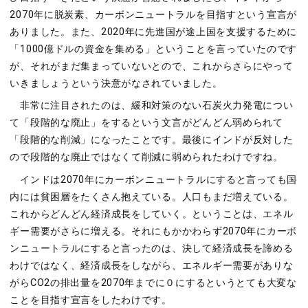
2070年に脱炭素、カーボンニュートラルを目指すという宣言が
ありました。また、2020年に先進国が途上国を支援するために
「1000億ドルの資金を集める」ということを言っていたのです
が、それがまだ集まっていないとので、これからさらにやって
いきましょうという決意がなされていました。
非常に注目されたのは、緩和対策のない石炭火力発電につい
て「段階的な廃止」をするという文言がどんどん弱められて
「段階的な削減」になったことです。最後にインドが反対した
ので段階的な廃止ではなくて削減に弱められたわけですね。
インドは2070年にカーボンニュートラルにすると言っても国
内には貧困層をたくさん抱えている。人口もまだ増えている。
これからどんどん経済成長をしていく。ということは、エネル
ギー需要がさらに増える。それにもかかわらず2070年にカーボ
ンニュートラルにすると言ったのは、決して経済成長を諦める
わけではなく、経済成長をしながら、エネルギー需要がありな
がらCO2の排出量を2070年までに０にするというとても大変な
ことを目指す宣言をしたわけです。