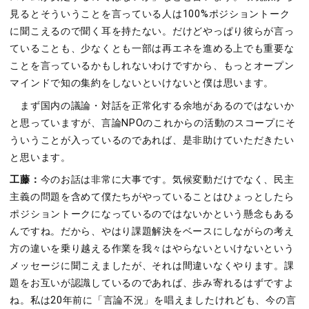
見るとそういうことを言っている人は100%ポジショントーク
に聞こえるので聞く耳を持たない。だけどやっぱり彼らが言っ
ていることも、少なくとも一部は再エネを進める上でも重要な
ことを言っているかもしれないわけですから、もっとオープン
マインドで知の集約をしないといけないと僕は思います。
まず国内の議論・対話を正常化する余地があるのではないか
と思っていますが、言論NPOのこれからの活動のスコープにそ
ういうことが入っているのであれば、是非助けていただきたい
と思います。
工藤：
今のお話は非常に大事です。気候変動だけでなく、民主
主義の問題を含めて僕たちがやっていることはひょっとしたら
ポジショントークになっているのではないかという懸念もある
んですね。だから、やはり課題解決をベースにしながらの考え
方の違いを乗り越える作業を我々はやらないといけないという
メッセージに聞こえましたが、それは間違いなくやります。課
題をお互いが認識しているのであれば、歩み寄れるはずですよ
ね。私は20年前に「言論不況」を唱えましたけれども、今の言