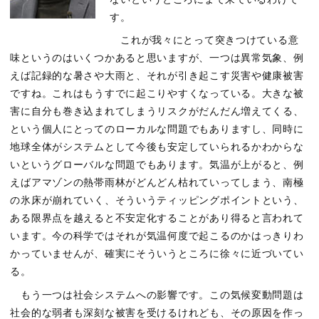
す。
これが我々にとって突きつけている意
味というのはいくつかあると思いますが、一つは異常気象、例
えば記録的な暑さや大雨と、それが引き起こす災害や健康被害
ですね。これはもうすでに起こりやすくなっている。大きな被
害に自分も巻き込まれてしまうリスクがだんだん増えてくる、
という個人にとってのローカルな問題でもありますし、同時に
地球全体がシステムとして今後も安定していられるかわからな
いというグローバルな問題でもあります。気温が上がると、例
えばアマゾンの熱帯雨林がどんどん枯れていってしまう、南極
の氷床が崩れていく、そういうティッピングポイントという、
ある限界点を越えると不安定化することがあり得ると言われて
います。今の科学ではそれが気温何度で起こるのかはっきりわ
かっていませんが、確実にそういうところに徐々に近づいてい
る。
もう一つは社会システムへの影響です。この気候変動問題は
社会的な弱者も深刻な被害を受けるけれども、その原因を作っ