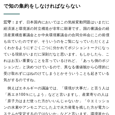
で知の集約をしなければならない
江守：
まず、日本国内においてはこの気候変動問題はいまだに
経済派と環境派の対立構造が非常に顕著です。国の審議会の経
済産業構造審議会とか中央環境審議会の合同分科会にこの前僕
も出ていたのですが、そういうのをご覧になっていただくとよ
くわかるようにすごく二つに分かれてポジショントークになっ
ている現状がいまだに深刻だなと思います。もしかしたら、こ
れはお互い重要なことを言っているけれど、「あっち側のポジ
ションだ」と決めつけているので、異なる価値観から心理的に
受け取れずにはねのけてしまうとかそういうことも起きている
気がするのですね。
例えばエネルギーの議論では、「環境が大事だ」と言う人は
「再エネ100％にしよう」などと言いますし、産業寄りの人は
「原子力はまだ使った方がいいんじゃないか」「０エミッショ
ンの水素やアンモニアにした上で火力発電を残した方が電力シ
ステムが安定するのではないか」などと言います。環境派から