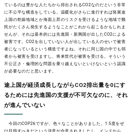
ているのは豊かな人たちから排出されるCO2なのだという非常
に不公平な構造をしている。温暖化がさらに進行すれば発展途
上国の乾燥地域とか海面上昇のリスクを受けるような地域で難
民がたくさん発生するようなことがこれから起こるかもしれま
せんが、それは基本的には先進国・新興国が出したCO2による
被害です。CO2を出していない人が出している人のせいで被害
者になっているという構造ですよね。それに同じ国の中でも弱
者から被害を受けますし、将来世代が被害を受ける。そういう
不公正さ・倫理的な問題を乗り越えないといけないという認識
が必要なのだと思います。
途上国が経済成長しながらCO2排出量を0にす
るためには先進国の支援が不可欠なのに、それ
が進んでいない
今回のCOP26ですが、色々なことがありました。1.5度をぜ
ひ目指すべきだという決意が合意されましたし、インドから