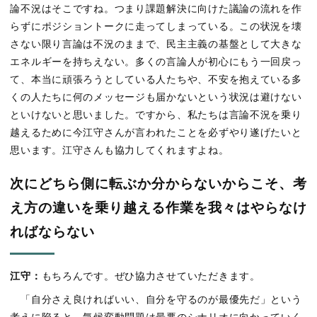
論不況はそこですね。つまり課題解決に向けた議論の流れを作
らずにポジショントークに走ってしまっている。この状況を壊
さない限り言論は不況のままで、民主主義の基盤として大きな
エネルギーを持ちえない。多くの言論人が初心にもう一回戻っ
て、本当に頑張ろうとしている人たちや、不安を抱えている多
くの人たちに何のメッセージも届かないという状況は避けない
といけないと思いました。ですから、私たちは言論不況を乗り
越えるために今江守さんが言われたことを必ずやり遂げたいと
思います。江守さんも協力してくれますよね。
次にどちら側に転ぶか分からないからこそ、考
え方の違いを乗り越える作業を我々はやらなけ
ればならない
江守：
もちろんです。ぜひ協力させていただきます。
「自分さえ良ければいい、自分を守るのが最優先だ」という