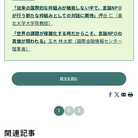
「従来の国際的な枠組みが機能しない中で、言論NPO
が行う新たな枠組みとしての対話に期待」
押谷 仁（東
北大学大学院教授）
「世界の課題が複雑化する時だからこそ、言論NPOの
真価が問われる」
玉木 林太郎（国際金融情報センター
理事長）
続きを読む
1
2
3
関連記事