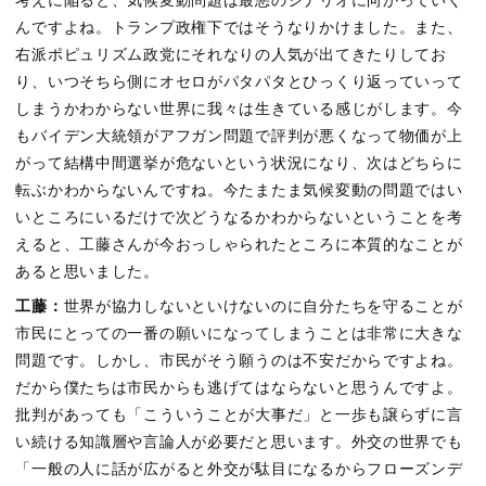
考えに陥ると、気候変動問題は最悪のシナリオに向かっていく
んですよね。トランプ政権下ではそうなりかけました。また、
右派ポピュリズム政党にそれなりの人気が出てきたりしてお
り、いつそちら側にオセロがパタパタとひっくり返っていって
しまうかわからない世界に我々は生きている感じがします。今
もバイデン大統領がアフガン問題で評判が悪くなって物価が上
がって結構中間選挙が危ないという状況になり、次はどちらに
転ぶかわからないんですね。今たまたま気候変動の問題ではい
いところにいるだけで次どうなるかわからないということを考
えると、工藤さんが今おっしゃられたところに本質的なことが
あると思いました。
工藤：
世界が協力しないといけないのに自分たちを守ることが
市民にとっての一番の願いになってしまうことは非常に大きな
問題です。しかし、市民がそう願うのは不安だからですよね。
だから僕たちは市民からも逃げてはならないと思うんですよ。
批判があっても「こういうことが大事だ」と一歩も譲らずに言
い続ける知識層や言論人が必要だと思います。外交の世界でも
「一般の人に話が広がると外交が駄目になるからフローズンデ