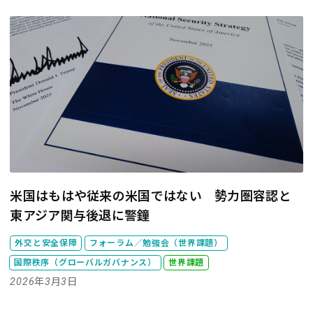
米国はもはや従来の米国ではない 勢力圏容認と
東アジア関与後退に警鐘
外交と安全保障
フォーラム／勉強会（世界課題）
国際秩序（グローバルガバナンス）
世界課題
2026年3月3日