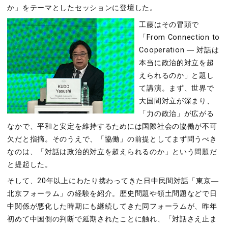
か」をテーマとしたセッションに登壇した。
工藤はその冒頭で
「
From Connection to
Cooperation ―
対話は
本当に政治的対立を超
えられるのか」と題し
て講演。まず、世界で
大国間対立が深まり、
「力の政治」が広がる
なかで、平和と安定を維持するためには国際社会の協働が不可
欠だと指摘。そのうえで、「協働」の前提としてまず問うべき
なのは、「対話は政治的対立を超えられるのか」という問題だ
と提起した。
そして、
20
年以上にわたり携わってきた日中民間対話「東京
―
北京フォーラム」の経験を紹介。歴史問題や領土問題などで日
中関係が悪化した時期にも継続してきた同フォーラムが、昨年
初めて中国側の判断で延期されたことに触れ、「対話さえ止ま