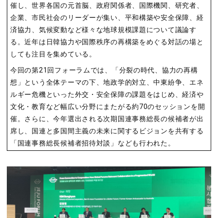
催し、世界各国の元首脳、政府関係者、国際機関、研究者、
企業、市民社会のリーダーが集い、平和構築や安全保障、経
済協力、気候変動など様々な地球規模課題について議論す
る。近年は日韓協力や国際秩序の再構築をめぐる対話の場と
しても注目を集めている。
今回の第
21
回フォーラムでは、「分裂の時代、協力の再構
想」という全体テーマの下、地政学的対立、中東紛争、エネ
ルギー危機といった外交・安全保障の課題をはじめ、経済や
文化・教育など幅広い分野にまたがる約
70
のセッションを開
催。さらに、今年選出される次期国連事務総長の候補者が出
席し、国連と多国間主義の未来に関するビジョンを共有する
「国連事務総長候補者招待対談」なども行われた。