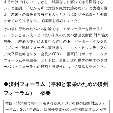
するわけではない。しかし、対話なしに解決できる問題はな
い」と強調。「だから私は対話を絶対に諦めない」と力強く訴
え、未来への責任を共有する人々とともに対話を協働へと発展
させていく決意を示して講演を締めくくった。
その後に行われたパネル討論では、モデレーターを務めるキ
ム・ボンヒョン氏（より良い未来のための潘基文財団 対外協力
局長、元駐豪大使）による司会進行の下、ピーター・グルク氏
（ブレッド戦略フォーラム事務総長）、キム・ヒウン氏（アジ
ア太平洋戦略センター会長／
CEO
）、張軍氏（ボアオ・アジア
フォーラム事務総長）とともに、分断が進む世界の中でのグロ
ーバル・フォーラムの役割と可能性について議論を交わした。
◆済州フォーラム（平和と繁栄のための済州
フォーラム） 概要
韓国・済州島で毎年開催される東アジア有数の国際対話フォ
ーラム。
2001
年創設。韓国外交部や済州特別自治道などが主