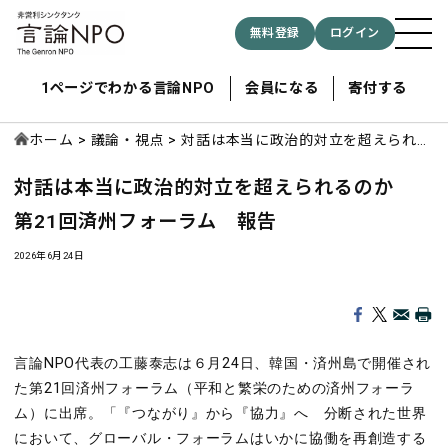
無料登録
ログイン
1ページでわかる言論NPO
会員になる
寄付する
ホーム
議論・視点
対話は本当に政治的対立を超えられる
のか 第21回済州フォーラム 報告
対話は本当に政治的対立を超えられるのか
記事検索する
第21回済州フォーラム 報告
検索
2026年6月24日
言論
NPO
代表の工藤泰志は６月
24
日、韓国・済州島で開催され
た第
21
回済州フォーラム（平和と繁栄のための済州フォーラ
ム）に出席。「『つながり』から『協力』へ 分断された世界
において、グローバル・フォーラムはいかに協働を再創造する