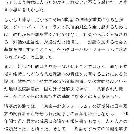
ってしまう時代に入ったのかもしれないと不安を感じた」と率
直な思いを明かした。
しかし工藤は、だからこそ民間対話の役割が重要になると強
調。グローバル・フォーラムが政治的対立を乗り越えるために
は、政府から距離を置くだけではなく、社会から広く支持され
る「対話の正当性」が必要だと指摘し、「対話を支える社会的
基盤を強くすることこそ、今のグローバル・フォーラムに求め
られている」と主張した。
また、対話の目的は意見を一致させることではなく、異なる立
場を維持しながらも共通課題への責任を共有することにあると
説明。戦争の防止や世界経済の分断回避、気候変動や
AI
といっ
た地球規模課題は一国だけでは解決できず、「共有された責
任」がこれからの国際協力の基盤になるとの考えを示した。
講演の終盤では、「東京―北京フォーラム」の延期後に日中双
方の関係者から寄せられた励ましの言葉を紹介しながら、「
20
年間で得た最大の成果は会議でも報告書でもなく、人と人との
信頼だった」と語った。そして、「対話がすべての問題を解決