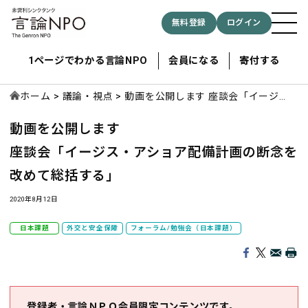
無料登録
ログイン
1ページでわかる言論NPO
会員になる
寄付する
ホーム
議論・視点
動画を公開します 座談会「イージ
ス・アショア配備計画の断念を改めて
動画を公開します
総括する」
記事検索する
座談会「イージス・アショア配備計画の断念を
改めて総括する」
検索
2020年8月12日
日本課題
外交と安全保障
フォーラム/勉強会（日本課題）
登録者・言論ＮＰＯ会員限定コンテンツです。