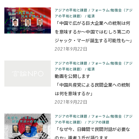
アジアの平和と課題
/
フォーラム/勉強会（アジ
アの平和と課題）
/
経済
「中国で広がる巨大企業への統制は何
を意味するか～中国ではむしろ第二の
ジャック・マーが誕生する可能性も～」
2021年9月22日
アジアの平和と課題
/
フォーラム/勉強会（アジ
アの平和と課題）
/
経済
動画を公開します
「中国共産党による民間企業への統制
は何を意味するか」
2021年9月22日
アジアの平和と課題
/
フォーラム/勉強会（アジ
アの平和と課題）
/
アジアの課題
「なぜ今、日韓間で民間対話が必要な
のか」識者３氏が語ります