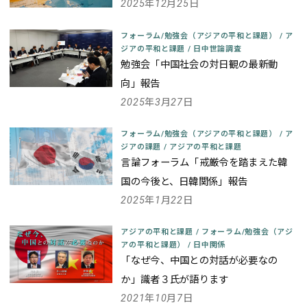
2025年12月25日
フォーラム/勉強会（アジアの平和と課題）
/
ア
ジアの平和と課題
/
日中世論調査
勉強会「中国社会の対日観の最新動
向」報告
2025年3月27日
フォーラム/勉強会（アジアの平和と課題）
/
ア
ジアの課題
/
アジアの平和と課題
言論フォーラム「戒厳令を踏まえた韓
国の今後と、日韓関係」報告
2025年1月22日
アジアの平和と課題
/
フォーラム/勉強会（アジ
アの平和と課題）
/
日中関係
「なぜ今、中国との対話が必要なの
か」識者３氏が語ります
2021年10月7日