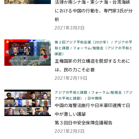
法律か
南シナ海・東シナ海・台湾海峡
における中国の行動を、専門家3氏が分
析
2021年3月3日
第２回アジア平和会議（2021年）
/
アジアの平
和と課題
/
フォーラム/勉強会（アジアの平和と
課題）
主権国家の対立構造を脱却するために
は、民の力こそ必要
2021年2月19日
アジアの平和と課題
/
フォーラム/勉強会（アジ
アの平和と課題）
/
日中関係
中国の海警法施行や日米豪印連携で日
中が激しい議論
第３回日中安全保障会議報告
2021年2月3日