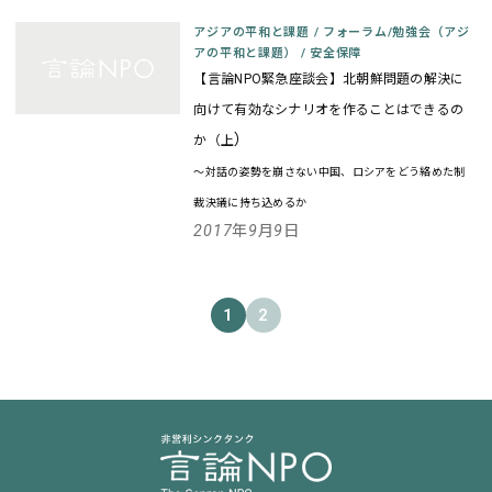
アジアの平和と課題
/
フォーラム/勉強会（アジ
アの平和と課題）
/
安全保障
【言論NPO緊急座談会】北朝鮮問題の解決に
向けて有効なシナリオを作ることはできるの
）
か（上
～対話の姿勢を崩さない中国、ロシアをどう絡めた制
裁決議に持ち込めるか
2017年9月9日
1
2