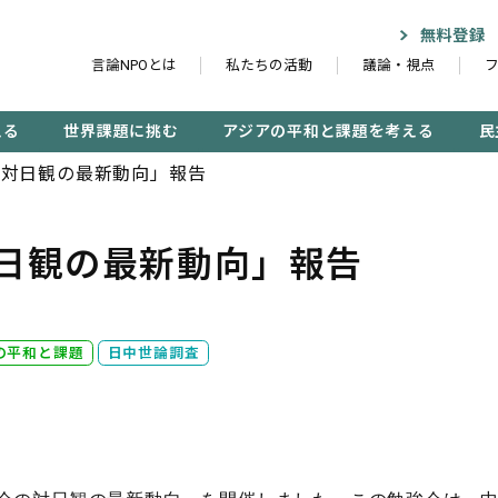
無料登録
言論NPOとは
私たちの活動
議論・視点
える
世界課題に挑む
アジアの平和と課題を考える
民
の対日観の最新動向」報告
日観の最新動向」報告
記事検索する
検
の平和と課題
日中世論調査