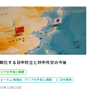
期化する日中対立と対中外交の今後
アジアの平和と課題
フォーラム/勉強会（アジアの平和と課題）
日中関係
025年12月25日