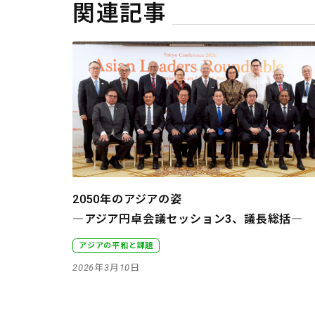
関連記事
2050年のアジアの姿
―アジア円卓会議セッション3、議長総括―
アジアの平和と課題
2026年3月10日