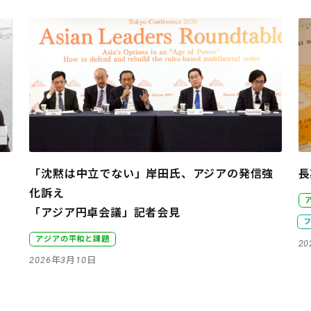
「沈黙は中立でない」岸田氏、アジアの発信強
長
化訴え
「アジア円卓会議」記者会見
アジアの平和と課題
2
2026年3月10日