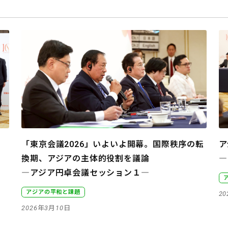
「東京会議2026」いよいよ開幕。国際秩序の転
ア
換期、アジアの主体的役割を議論
―
―アジア円卓会議セッション１―
アジアの平和と課題
2
2026年3月10日