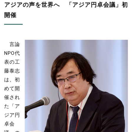
アジアの声を世界へ 「アジア円卓会議」初
開催
言論
NPO
代
表の工
藤泰志
は、初
めて開
催され
た「ア
ジア円
卓会