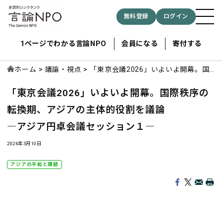
無料登録
ログイン
1ページでわかる言論NPO
会員になる
寄付する
ホーム
議論・視点
「東京会議2026」いよいよ開幕。国
際秩序の転換期、アジアの主体的役割
「東京会議2026」いよいよ開幕。国際秩序の
を議論 ―アジア円卓会議セッション
記事検索する
１―
転換期、アジアの主体的役割を議論
―アジア円卓会議セッション１―
検索
2026年3月10日
アジアの平和と課題