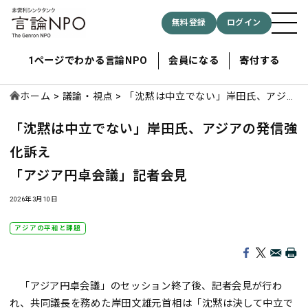
無料登録
ログイン
1ページでわかる言論NPO
会員になる
寄付する
ホーム
議論・視点
「沈黙は中立でない」岸田氏、アジア
の発信強化訴え 「アジア円卓会議」
「沈黙は中立でない」岸田氏、アジアの発信強
記者会見
記事検索する
化訴え
「アジア円卓会議」記者会見
検索
2026年3月10日
アジアの平和と課題
「アジア円卓会議」のセッション終了後、記者会見が行わ
れ、共同議長を務めた岸田文雄元首相は「沈黙は決して中立で