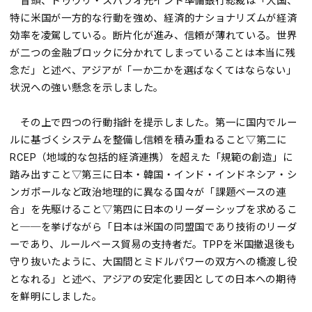
冒頭、ドゥヴリ・スパラオ元インド準備銀行総裁は「大国、
特に米国が一方的な行動を強め、経済的ナショナリズムが経済
効率を凌駕している。断片化が進み、信頼が薄れている。世界
が二つの金融ブロックに分かれてしまっていることは本当に残
念だ」と述べ、アジアが「一か二かを選ばなくてはならない」
状況への強い懸念を示しました。
その上で四つの行動指針を提示しました。第一に国内でルー
ルに基づくシステムを整備し信頼を積み重ねること▽第二に
RCEP（地域的な包括的経済連携）を超えた「規範の創造」に
踏み出すこと▽第三に日本・韓国・インド・インドネシア・シ
ンガポールなど政治地理的に異なる国々が「課題ベースの連
合」を先駆けること▽第四に日本のリーダーシップを求めるこ
と──を挙げながら「日本は米国の同盟国であり技術のリーダ
ーであり、ルールベース貿易の支持者だ。TPPを米国撤退後も
守り抜いたように、大国間とミドルパワーの双方への橋渡し役
となれる」と述べ、アジアの安定化要因としての日本への期待
を鮮明にしました。