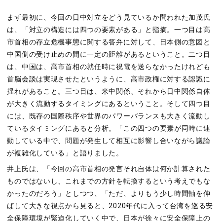
まず最初に、今回の日中対立をどう見ているか問われた加茂氏
は、「対立の構造には四つの要素がある」と指摘。一つ目は高
市首相の存立危機事態に関する答弁に対して、日本側の意図と
中国側の受け止めの間に一定の距離があるということ。二つ目
は、中国は、高市首相の就任時に祝電を送らなかったけれども
首脳会談は実現させたというように、高市政権に対する認識に
揺れがあること。三つ目は、米中関係、それから日中関係自体
が大きく流動するタイミングにあるということ。そして四つ目
には、既存の国際秩序や世界のパワーバランスも大きく流動し
ているタイミングにあると分析。「この四つの要素が同時に連
動している中で、問題が発生して相互に影響し合いながら議論
が複雑化している」と語りました。
井上氏は、「今回の高市首相の発言それ自体は何か計算された
ものではないし、これまでの方針を転換するという考えでもな
かったのだろう」としつつ、「ただ、よりもう少し時間軸を伸
ばして大きな視点から見ると、
2020
年代に入って台湾を巡る安
全保障環境が緊迫化していく中で、日本が徐々に安全保障上の