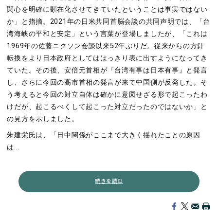
関心を明確に顕在化させてきていたということは事実ではない
か」と指摘。
2021
年の日米共同首脳会談の共同声明では、「台
湾海峡の平和と安定」という言葉が登場しましたが、「これは
1969
年の佐藤ニクソン会談以来
52
年ぶりだ。従来からの方針
転換をより日本政府としてははっきり表に出すようになってき
ていた。その後、安倍元首相が『台湾有事は日本有事』と発言
し、さらに今回の高市首相の発言が来て中国側が反発した。そ
う考えると今回の対立自体は確かに意図せざる形で起こったわ
けだが、起こるべくして起こった対立だったのではないか」と
の見方を示しました。
朱建栄氏は、「日中関係がここまで大きく揺れたことの原因
は...
続きを読む