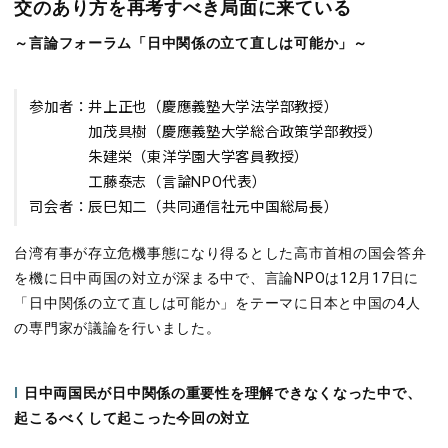
交のあり方を再考すべき局面に来ている
～言論フォーラム「日中関係の立て直しは可能か」～
参加者：井上正也（慶應義塾大学法学部教授）
加茂具樹（慶應義塾大学総合政策学部教授）
朱建栄（東洋学園大学客員教授）
工藤泰志（言論NPO代表）
司会者：辰巳知二（共同通信社元中国総局長）
台湾有事が存立危機事態になり得るとした高市首相の国会答弁
を機に日中両国の対立が深まる中で、言論
NPO
は
12
月
17
日に
「日中関係の立て直しは可能か」をテーマに日本と中国の4人
の専門家が議論を行いました。
I
日中両国民が日中関係の重要性を理解できなくなった中で、
起こるべくして起こった今回の対立